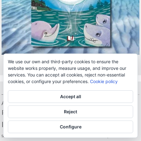
We use our own and third-party cookies to ensure the
Cargar más...
Síguenos en Instagram
website works properly, measure usage, and improve our
services. You can accept all cookies, reject non-essential
cookies, or configure your preferences.
Cookie policy
Etiquetes
Accept all
El
Assaig
Diu que diuen...
El grill i el seu cric-cric
Capvespre
Carles Mulet
Príncep preguntador
Reject
Els castells
El Tio de la Porra
Emili Selfa
Infantil
Il·lustradors
Irene Verdú
Configure
Jaume Fester
Joan Miró
Juli Capilla
La bona
Serquera
Joan M. Monjo
Joaquim Espinós