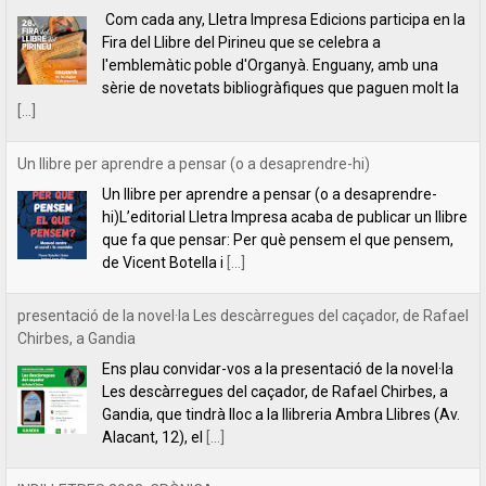
Un llibre per aprendre a pensar (o a desaprendre-
hi)L’editorial Lletra Impresa acaba de publicar un llibre
que fa que pensar: Per què pensem el que pensem,
de Vicent Botella i
[...]
presentació de la novel·la Les descàrregues del caçador, de Rafael
Chirbes, a Gandia
Ens plau convidar-vos a la presentació de la novel·la
Les descàrregues del caçador, de Rafael Chirbes, a
Gandia, que tindrà lloc a la llibreria Ambra Llibres (Av.
Alacant, 12), el
[...]
INDILLETRES 2023. CRÒNICA.
És el quart any que anem a l’Indilletres, la Fira del
Llibre d’Editorials Independents de la Bisbal
d’Empordà. Una cita literària que ens encanta i que,
per nosaltres, és com
[...]
Filipa Leal recita el poema "Estimar", de Florbela Espanca a la