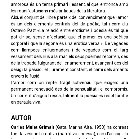
amorosa és un tema primari i essencial que entronca amb
les manifestacions més antigues de la literatura.
Així, el conjunt del llibre parteix del convenciment que l’amor
és un dels elements centrals del dir poètic, tal i com diu
Octavio Paz: «La relació entre erotisme i poesia és tal que
pot dir-se, sense afectació, que el primer és una poètica
corporal i que la segona és una eròtica verbal». De vegades
com llampecs enlluernadors i de vegades com el llarg
vessament dels rius a la mar, els seus poemes recorren, des
de la trobada fulgurant de l’enamorament, avançant des del
desig i la passió i el lliurament constant, el camí dels amants
envers la fusió.
L’amor com un repte fràgil subversiu que exigeix una
permanent renovació des de la sensualitat i el compromís.
Un corrent d’aigua fresca, talment la poesia es resol també
en paraula viva.
AUTOR
Carles Mulet Grimalt
(Gata, Marina Alta, 1953) ha conreat
tant la vessant creativa (narrativa i poesia), com l’assaig i la