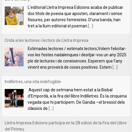
Estimades lectores / estimats lectors,Volem felicitar-
vos les festes nadalenques i desitjar-vos un any 2025
ple de lectures i de coneixences. Esperem que l’any
vinent ens proveirà de coses positives. Estem
[...]
Indilletres, una cita indefugible
Aquest cap de setmana hem estat a la Bisbal
d’Empordà, a la fira del llibre Indilletres. És la cinquena
vegada que hi participem. De Gandia –el bressol dels
clàssics de
[...]
Lletra Impresa Edicions participa en la 28 edició de la Fira del Llibre
del Pirineu
Com cada any, Lletra Impresa Edicions participa en la
Fira del Llibre del Pirineu que se celebra a
l'emblemàtic poble d'Organyà. Enguany, amb una
sèrie de novetats bibliogràfiques que paguen molt la
[...]
Un llibre per aprendre a pensar (o a desaprendre-hi)