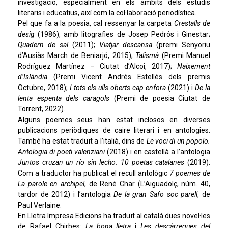
investigació, especialment en els àmbits dels estudis
literaris i educatius, així com la col·laboració periodística.
Pel que fa a la poesia, cal ressenyar la carpeta
Crestalls de
desig
(1986), amb litografies de Josep Pedrós i Ginestar;
Quadern de sal
(2011);
Viatjar descansa
(premi Senyoriu
d’Ausiàs March de Beniarjó, 2015);
Talismà
(Premi Manuel
Rodríguez Martínez – Ciutat d’Alcoi, 2017);
Naixement
d’Islàndia
(Premi Vicent Andrés Estellés dels premis
Octubre, 2018);
I tots els ulls oberts cap enfora
(2021) i
De la
lenta espenta dels caragols
(Premi de poesia Ciutat de
Torrent, 2022).
Alguns poemes seus han estat inclosos en diverses
publicacions periòdiques de caire literari i en antologies.
També ha estat traduït a l’italià, dins de
Le voci di un popolo.
Antologia di poeti valenziani
(2018) i en castellà a l’antologia
Juntos cruzan un río sin lecho. 10 poetas catalanes
(2019).
Com a traductor ha publicat el recull antològic
7 poemes de
La parole en archipel
, de René Char (L’Aiguadolç, núm. 40,
tardor de 2012) i l’antologia
De la gran Safo soc parell
, de
Paul Verlaine.
En Lletra Impresa Edicions ha traduït al català dues novel·les
de Rafael Chirbes:
La bona lletra
i
Les descàrregues del