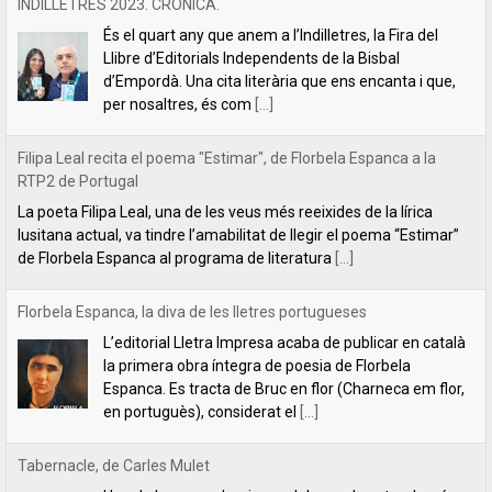
RTP2 de Portugal
La poeta Filipa Leal, una de les veus més reeixides de la lírica
lusitana actual, va tindre l’amabilitat de llegir el poema “Estimar”
de Florbela Espanca al programa de literatura
[...]
Florbela Espanca, la diva de les lletres portugueses
L’editorial Lletra Impresa acaba de publicar en català
la primera obra íntegra de poesia de Florbela
Espanca. Es tracta de Bruc en flor (Charneca em flor,
en portuguès), considerat el
[...]
Tabernacle, de Carles Mulet
Una de les coses boniques del mes de setembre és
anunciar les novetats que hem anat preparant al llarg
de l'estiu. La primera és aquest tríptic poètic de Carles
Mulet:
[...]
Lletra Impresa aposta per la poesia en clau feminista amb motiu
del 8 de Març