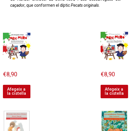
caçador
, que conformen el díptic
Pecats originals
.
€
8,90
€
8,90
Afegeix a
Afegeix a
la cistella
la cistella