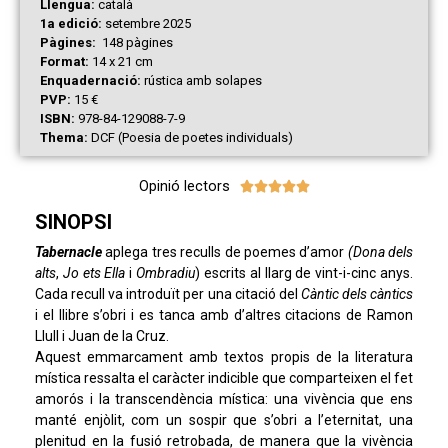
Llengua:
català
1a edició:
setembre 2025
Pàgines:
148 pàgines
Format:
14 x 21 cm
Enquadernació:
rústica amb solapes
PVP:
15 €
ISBN:
978-84-129088-7-9
Thema:
DCF (Poesia de poetes individuals)
Opinió lectors





SINOPSI
Tabernacle
aplega tres reculls de poemes d’amor
(Dona dels
alts
,
Jo ets Ella
i
Ombradiu
) escrits al llarg de vint-i-cinc anys.
Cada recull va introduït per una citació del
Càntic dels càntics
i el llibre s’obri i es tanca amb d’altres citacions de Ramon
Llull i Juan de la Cruz.
Aquest emmarcament amb textos propis de la literatura
mística ressalta el caràcter indicible que comparteixen el fet
amorós i la transcendència mística: una vivència que ens
manté enjòlit, com un sospir que s’obri a l’eternitat, una
plenitud en la fusió retrobada, de manera que la vivència