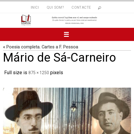
Skip
INICI
QUI SOM?
CONTACTE
to
content
« Poesia completa. Cartes a F. Pessoa
Mário de Sá-Carneiro
Full size is
pixels
875 × 1250