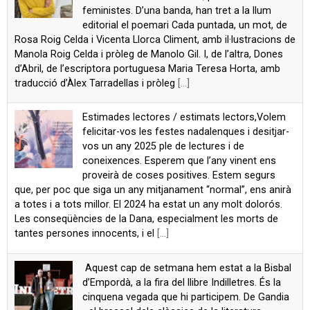
feministes. D’una banda, han tret a la llum
editorial el poemari Cada puntada, un mot, de
Rosa Roig Celda i Vicenta Llorca Climent, amb il·lustracions de
Manola Roig Celda i pròleg de Manolo Gil. I, de l’altra, Dones
d’Abril, de l’escriptora portuguesa Maria Teresa Horta, amb
traducció d’Àlex Tarradellas i pròleg
[...]
Estimades lectores / estimats lectors,Volem
felicitar-vos les festes nadalenques i desitjar-
vos un any 2025 ple de lectures i de
coneixences. Esperem que l’any vinent ens
proveirà de coses positives. Estem segurs
que, per poc que siga un any mitjanament “normal”, ens anirà
a totes i a tots millor. El 2024 ha estat un any molt dolorós.
Les conseqüències de la Dana, especialment les morts de
tantes persones innocents, i el
[...]
Aquest cap de setmana hem estat a la Bisbal
d’Empordà, a la fira del llibre Indilletres. És la
cinquena vegada que hi participem. De Gandia