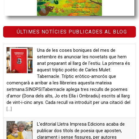
ÚLTIMES NOTÍCIES PUBLICADES AL BLOG
Una de les coses boniques del mes de
setembre és anunciar les novetats que hem
anat preparant al llarg de l'estiu. La primera és
aquest tríptic poètic de Carles Mulet:
Tabernacle. Tríptic eròtico-amorós que
començarà a arribar a les llibreries aquesta mateixa
setmana.SINOPSITabernacle aplega tres reculls de poemes
d’amor (Dona dels alts, Jo ets Ella i Ombradiu) escrits al llarg
de vint-i-cinc anys. Cada recull va introduït per una citació del
[...]
L’editorial Lletra Impresa Edicions acaba de
publicar dos títols de poesia que aposten,
clarament i sense fissures, per autores