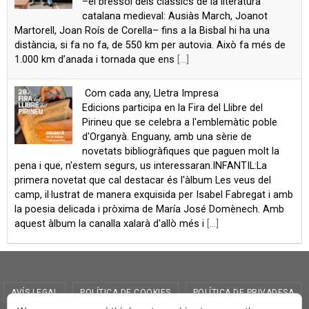
–el bressol dels clàssics de la literatura
catalana medieval: Ausiàs March, Joanot
Martorell, Joan Roís de Corella– fins a la Bisbal hi ha una
distància, si fa no fa, de 550 km per autovia. Això fa més de
1.000 km d’anada i tornada que ens
[...]
Com cada any, Lletra Impresa
Edicions participa en la Fira del Llibre del
Pirineu que se celebra a l'emblemàtic poble
d'Organyà. Enguany, amb una sèrie de
novetats bibliogràfiques que paguen molt la
pena i que, n'estem segurs, us interessaran.INFANTIL:La
primera novetat que cal destacar és l'àlbum Les veus del
camp, il·lustrat de manera exquisida per Isabel Fabregat i amb
la poesia delicada i pròxima de María José Domènech. Amb
aquest àlbum la canalla xalarà d'allò més i
[...]
AVÍS LEGAL
POLÍTICA DE COOKIES
POLÍTICA DE PRIVADESA