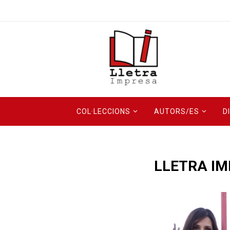
COL·LECCIONS
AUTORS/ES
D
LLETRA IM