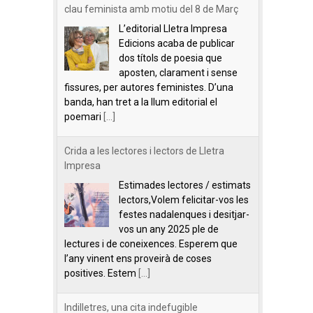
clau feminista amb motiu del 8 de Març
L’editorial Lletra Impresa
Edicions acaba de publicar
dos títols de poesia que
aposten, clarament i sense
fissures, per autores feministes. D’una
banda, han tret a la llum editorial el
poemari
[...]
Crida a les lectores i lectors de Lletra
Impresa
Estimades lectores / estimats
lectors,Volem felicitar-vos les
festes nadalenques i desitjar-
vos un any 2025 ple de
lectures i de coneixences. Esperem que
l’any vinent ens proveirà de coses
positives. Estem
[...]
Indilletres, una cita indefugible