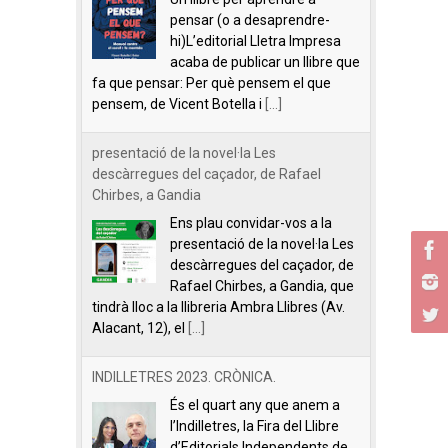
pensar (o a desaprendre-
hi)L’editorial Lletra Impresa
acaba de publicar un llibre que
fa que pensar: Per què pensem el que
pensem, de Vicent Botella i
[...]
presentació de la novel·la Les
descàrregues del caçador, de Rafael
Chirbes, a Gandia
Ens plau convidar-vos a la
presentació de la novel·la Les
descàrregues del caçador, de
Rafael Chirbes, a Gandia, que
tindrà lloc a la llibreria Ambra Llibres (Av.
Alacant, 12), el
[...]
INDILLETRES 2023. CRÒNICA.
És el quart any que anem a
l’Indilletres, la Fira del Llibre
d’Editorials Independents de