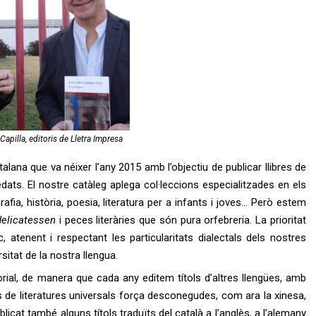
Capilla, editoris de Lletra Impresa
alana que va néixer l’any 2015 amb l’objectiu de publicar llibres de
 edats. El nostre catàleg aplega col·leccions especialitzades en els
rafia, història, poesia, literatura per a infants i joves… Però estem
delicatessen
i peces literàries que són pura orfebreria. La prioritat
ic, atenent i respectant les particularitats dialectals dels nostres
sitat de la nostra llengua.
torial, de manera que cada any editem títols d’altres llengües, amb
s de literatures universals força desconegudes, com ara la xinesa,
blicat també alguns títols traduïts del català a l’anglès, a l’alemany