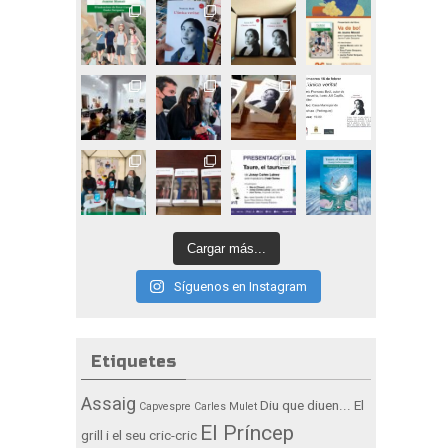
Cargar más...
Síguenos en Instagram
Etiquetes
Assaig
Diu que diuen...
El
Capvespre
Carles Mulet
El Príncep
grill i el seu cric-cric