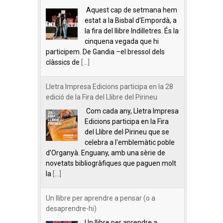
Aquest cap de setmana hem
estat a la Bisbal d’Empordà, a
la fira del llibre Indilletres. És la
cinquena vegada que hi
participem. De Gandia –el bressol dels
clàssics de
[...]
Lletra Impresa Edicions participa en la 28
edició de la Fira del Llibre del Pirineu
Com cada any, Lletra Impresa
Edicions participa en la Fira
del Llibre del Pirineu que se
celebra a l'emblemàtic poble
d'Organyà. Enguany, amb una sèrie de
novetats bibliogràfiques que paguen molt
la
[...]
Un llibre per aprendre a pensar (o a
desaprendre-hi)
Un llibre per aprendre a