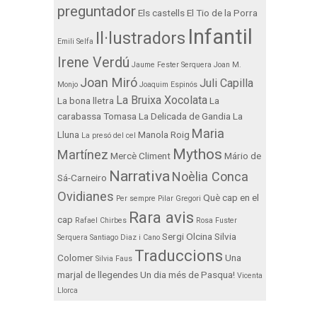
preguntador
Els castells
El Tio de la Porra
Infantil
Il·lustradors
Emili Selfa
Irene Verdú
Jaume Fester Serquera
Joan M.
Joan Miró
Juli Capilla
Monjo
Joaquim Espinós
La Bruixa Xocolata
La bona lletra
La
carabassa Tomasa
La Delicada de Gandia
La
Maria
Lluna
Manola Roig
La presó del cel
Mythos
Martínez
Mercè Climent
Mário de
Narrativa
Noèlia Conca
Sá-Carneiro
Ovidianes
Què cap en el
Per sempre
Pilar Gregori
Rara avis
cap
Rafael Chirbes
Rosa Fuster
Sergi Olcina
Silvia
Serquera
Santiago Diaz i Cano
Traduccions
Colomer
Una
Silvia Faus
marjal de llegendes
Un dia més de Pasqua!
Vicenta
Llorca