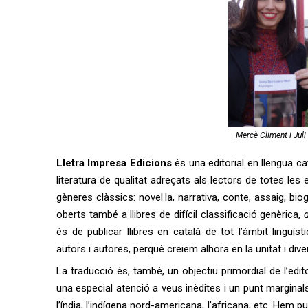
Mercè Climent i Juli 
Lletra Impresa Edicions
és una editorial en llengua cat
literatura de qualitat adreçats als lectors de totes les
gèneres clàssics: novel·la, narrativa, conte, assaig, biog
oberts també a llibres de difícil classificació genèrica,
és de publicar llibres en català de tot l’àmbit lingüíst
autors i autores, perquè creiem alhora en la unitat i diver
La traducció és, també, un objectiu primordial de l’edi
una especial atenció a veus inèdites i un punt marginal
l’índia, l’indígena nord-americana, l’africana, etc. Hem pu