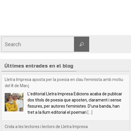
Últimes entrades en el blog
Crida a les lectores i lectors de Lletra Impresa
Estimades lectores / estimats lectors,Volem felicitar-
vos les festes nadalenques i desitjar-vos un any 2025
ple de lectures i de coneixences. Esperem que l’any
vinent ens proveirà de coses positives. Estem
[...]
Indilletres, una cita indefugible
Aquest cap de setmana hem estat a la Bisbal