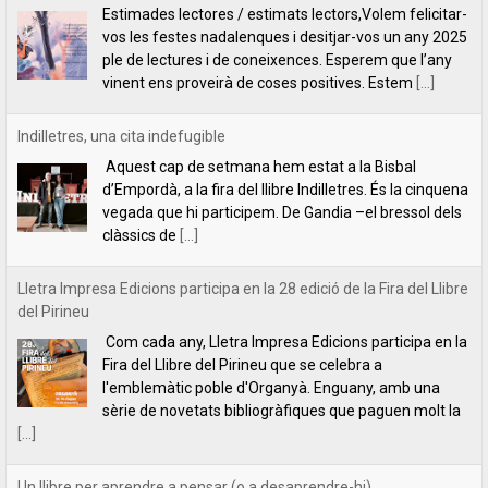
d’Empordà, a la fira del llibre Indilletres. És la cinquena
vegada que hi participem. De Gandia –el bressol dels
clàssics de
[...]
Lletra Impresa Edicions participa en la 28 edició de la Fira del Llibre
del Pirineu
Com cada any, Lletra Impresa Edicions participa en la
Fira del Llibre del Pirineu que se celebra a
l'emblemàtic poble d'Organyà. Enguany, amb una
sèrie de novetats bibliogràfiques que paguen molt la
[...]
Un llibre per aprendre a pensar (o a desaprendre-hi)
Un llibre per aprendre a pensar (o a desaprendre-
hi)L’editorial Lletra Impresa acaba de publicar un llibre
que fa que pensar: Per què pensem el que pensem,
de Vicent Botella i
[...]
presentació de la novel·la Les descàrregues del caçador, de Rafael