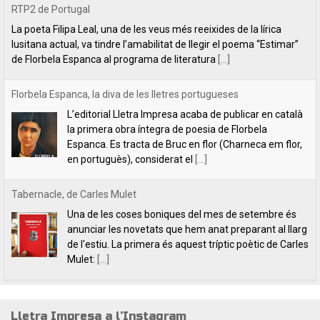
L’editorial Lletra Impresa acaba de publicar en català
la primera obra íntegra de poesia de Florbela
Espanca. Es tracta de Bruc en flor (Charneca em flor,
en portuguès), considerat el
[...]
Tabernacle, de Carles Mulet
Una de les coses boniques del mes de setembre és
anunciar les novetats que hem anat preparant al llarg
de l'estiu. La primera és aquest tríptic poètic de Carles
Mulet:
[...]
Lletra Impresa aposta per la poesia en clau feminista amb motiu
del 8 de Març
L’editorial Lletra Impresa Edicions acaba de publicar
dos títols de poesia que aposten, clarament i sense
fissures, per autores feministes. D’una banda, han
tret a la llum editorial el poemari
[...]
Lletra Impresa a l’Instagram