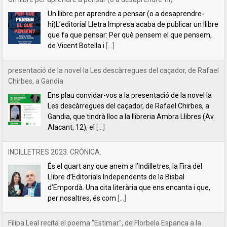
Chirbes, a Gandia
Ens plau convidar-vos a la presentació de la novel·la
Les descàrregues del caçador, de Rafael Chirbes, a
Gandia, que tindrà lloc a la llibreria Ambra Llibres (Av.
Alacant, 12), el
[...]
INDILLETRES 2023. CRÒNICA.
És el quart any que anem a l’Indilletres, la Fira del
Llibre d’Editorials Independents de la Bisbal
d’Empordà. Una cita literària que ens encanta i que,
per nosaltres, és com
[...]
Filipa Leal recita el poema "Estimar", de Florbela Espanca a la
RTP2 de Portugal
La poeta Filipa Leal, una de les veus més reeixides de la lírica
lusitana actual, va tindre l’amabilitat de llegir el poema “Estimar”
de Florbela Espanca al programa de literatura
[...]
Florbela Espanca, la diva de les lletres portugueses