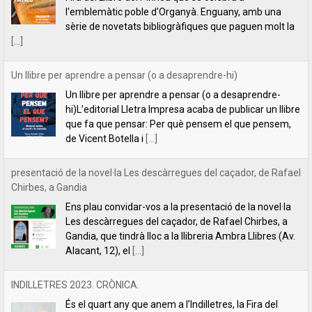
que fa que pensar: Per què pensem el que pensem,
de Vicent Botella i
[...]
presentació de la novel·la Les descàrregues del caçador, de Rafael
Chirbes, a Gandia
Ens plau convidar-vos a la presentació de la novel·la
Les descàrregues del caçador, de Rafael Chirbes, a
Gandia, que tindrà lloc a la llibreria Ambra Llibres (Av.
Alacant, 12), el
[...]
INDILLETRES 2023. CRÒNICA.
És el quart any que anem a l’Indilletres, la Fira del
Llibre d’Editorials Independents de la Bisbal
d’Empordà. Una cita literària que ens encanta i que,
per nosaltres, és com
[...]
Filipa Leal recita el poema "Estimar", de Florbela Espanca a la
RTP2 de Portugal
La poeta Filipa Leal, una de les veus més reeixides de la lírica