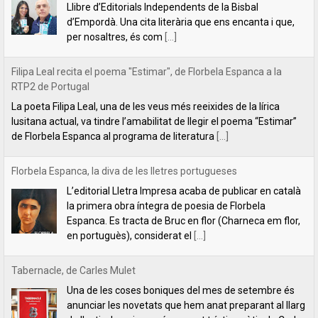
lusitana actual, va tindre l’amabilitat de llegir el poema “Estimar”
de Florbela Espanca al programa de literatura
[...]
Florbela Espanca, la diva de les lletres portugueses
L’editorial Lletra Impresa acaba de publicar en català
la primera obra íntegra de poesia de Florbela
Espanca. Es tracta de Bruc en flor (Charneca em flor,
en portuguès), considerat el
[...]
Tabernacle, de Carles Mulet
Una de les coses boniques del mes de setembre és
anunciar les novetats que hem anat preparant al llarg
de l'estiu. La primera és aquest tríptic poètic de Carles
Mulet:
[...]
Lletra Impresa aposta per la poesia en clau feminista amb motiu
del 8 de Març
L’editorial Lletra Impresa Edicions acaba de publicar
dos títols de poesia que aposten, clarament i sense