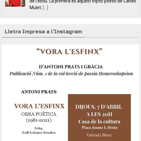
fissures, per autores feministes. D’una banda, han
tret a la llum editorial el poemari
[...]
Lletra Impresa a l’Instagram