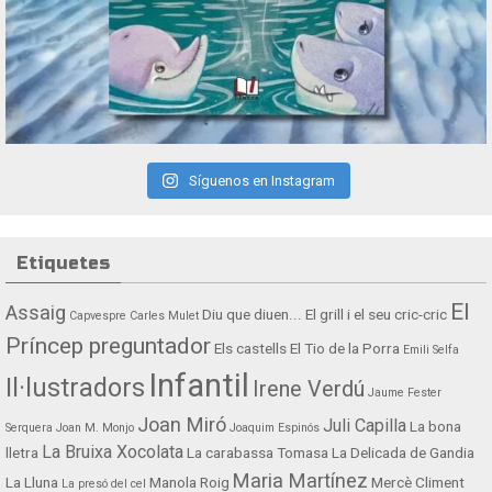
Síguenos en Instagram
Etiquetes
El
Assaig
Diu que diuen...
El grill i el seu cric-cric
Capvespre
Carles Mulet
Príncep preguntador
Els castells
El Tio de la Porra
Emili Selfa
Infantil
Il·lustradors
Irene Verdú
Jaume Fester
Joan Miró
Juli Capilla
La bona
Serquera
Joan M. Monjo
Joaquim Espinós
La Bruixa Xocolata
lletra
La carabassa Tomasa
La Delicada de Gandia
Maria Martínez
La Lluna
Manola Roig
Mercè Climent
La presó del cel