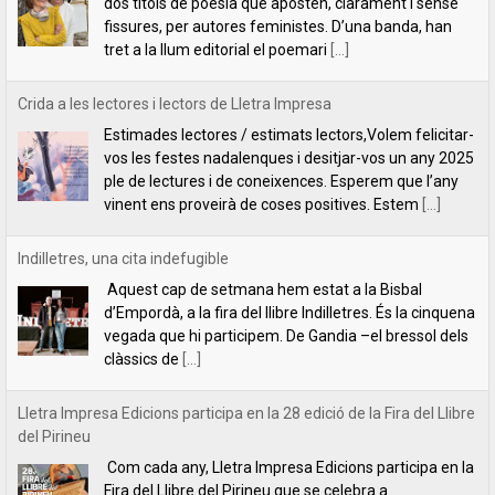
ple de lectures i de coneixences. Esperem que l’any
vinent ens proveirà de coses positives. Estem
[...]
Indilletres, una cita indefugible
Aquest cap de setmana hem estat a la Bisbal
d’Empordà, a la fira del llibre Indilletres. És la cinquena
vegada que hi participem. De Gandia –el bressol dels
clàssics de
[...]
Lletra Impresa Edicions participa en la 28 edició de la Fira del Llibre
del Pirineu
Com cada any, Lletra Impresa Edicions participa en la
Fira del Llibre del Pirineu que se celebra a
l'emblemàtic poble d'Organyà. Enguany, amb una
sèrie de novetats bibliogràfiques que paguen molt la
[...]
Un llibre per aprendre a pensar (o a desaprendre-hi)
Un llibre per aprendre a pensar (o a desaprendre-
hi)L’editorial Lletra Impresa acaba de publicar un llibre