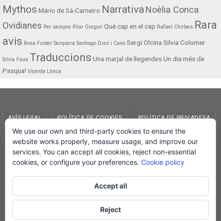
Mythos
Narrativa
Noèlia Conca
Mário de Sá-Carneiro
Rara
Ovidianes
Què cap en el cap
Per sempre
Pilar Gregori
Rafael Chirbes
avis
Sergi Olcina
Silvia Colomer
Rosa Fuster Serquera
Santiago Diaz i Cano
Traduccions
Una marjal de llegendes
Un dia més de
Silvia Faus
Pasqua!
Vicenta Llorca
AVÍS LEGAL
POLÍTICA DE COOKIES
POLÍTICA DE PRIVADESA
We use our own and third-party cookies to ensure the
CONDICIONS DE COMPRA
EL MEU COMPTE
website works properly, measure usage, and improve our
services. You can accept all cookies, reject non-essential
© Lletra Impresa Edicions, 2019
cookies, or configure your preferences.
Cookie policy
Accept all
Reject
Powered by
Nirvana
&
WordPress.