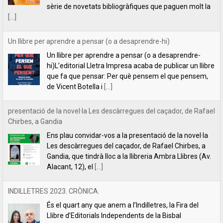
Un llibre per aprendre a pensar (o a desaprendre-hi)
Un llibre per aprendre a pensar (o a desaprendre-
hi)L’editorial Lletra Impresa acaba de publicar un llibre
que fa que pensar: Per què pensem el que pensem,
de Vicent Botella i
[...]
presentació de la novel·la Les descàrregues del caçador, de Rafael
Chirbes, a Gandia
Ens plau convidar-vos a la presentació de la novel·la
Les descàrregues del caçador, de Rafael Chirbes, a
Gandia, que tindrà lloc a la llibreria Ambra Llibres (Av.
Alacant, 12), el
[...]
INDILLETRES 2023. CRÒNICA.
És el quart any que anem a l’Indilletres, la Fira del
Llibre d’Editorials Independents de la Bisbal
d’Empordà. Una cita literària que ens encanta i que,
per nosaltres, és com
[...]