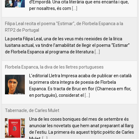
Filipa Leal recita el poema "Estimar", de Florbela Espanca a la
RTP2 de Portugal
La poeta Filipa Leal, una de les veus més reeixides de la lírica
lusitana actual, va tindre l’amabilitat de llegir el poema “Estimar”
de Florbela Espanca al programa de literatura
[...]
Florbela Espanca, la diva de les lletres portugueses
L’editorial Lletra Impresa acaba de publicar en català
la primera obra íntegra de poesia de Florbela
Espanca. Es tracta de Bruc en flor (Charneca em flor,
en portuguès), considerat el
[...]
Tabernacle, de Carles Mulet
Una de les coses boniques del mes de setembre és
anunciar les novetats que hem anat preparant al llarg
de l'estiu. La primera és aquest tríptic poètic de Carles
Mulet:
[...]