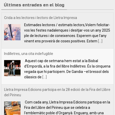
Últimes entrades en el blog
Crida a les lectores i lectors de Lletra Impresa
Estimades lectores / estimats lectors,Volem felicitar-
vos les festes nadalenques i desitjar-vos un any 2025
ple de lectures i de coneixences. Esperem que l’any
vinent ens proveirà de coses positives. Estem
[...]
Indilletres, una cita indefugible
Aquest cap de setmana hem estat a la Bisbal
d’Empordà, a la fira del llibre Indilletres. És la cinquena
vegada que hi participem. De Gandia –el bressol dels
clàssics de
[...]
Lletra Impresa Edicions participa en la 28 edició de la Fira del Llibre
del Pirineu
Com cada any, Lletra Impresa Edicions participa en la
Fira del Llibre del Pirineu que se celebra a
l'emblemàtic poble d'Organyà. Enguany, amb una
sèrie de novetats bibliogràfiques que paguen molt la
[...]