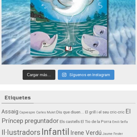
Cargar más...
Síguenos en Instagram
Etiquetes
El
Assaig
Diu que diuen...
El grill i el seu cric-cric
Capvespre
Carles Mulet
Príncep preguntador
Els castells
El Tio de la Porra
Emili Selfa
Infantil
Il·lustradors
Irene Verdú
Jaume Fester