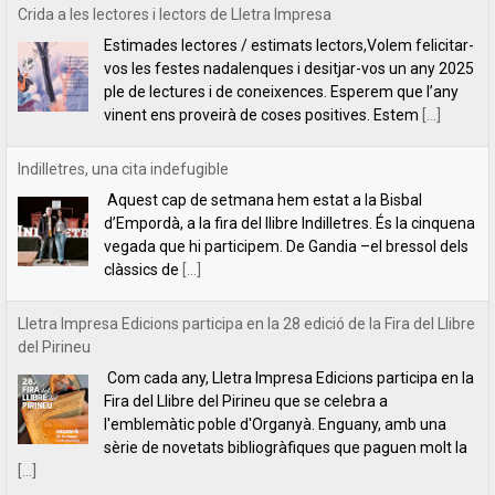
Crida a les lectores i lectors de Lletra Impresa
Estimades lectores / estimats lectors,Volem felicitar-
vos les festes nadalenques i desitjar-vos un any 2025
ple de lectures i de coneixences. Esperem que l’any
vinent ens proveirà de coses positives. Estem
[...]
Indilletres, una cita indefugible
Aquest cap de setmana hem estat a la Bisbal
d’Empordà, a la fira del llibre Indilletres. És la cinquena
vegada que hi participem. De Gandia –el bressol dels
clàssics de
[...]
Lletra Impresa Edicions participa en la 28 edició de la Fira del Llibre
del Pirineu
Com cada any, Lletra Impresa Edicions participa en la
Fira del Llibre del Pirineu que se celebra a
l'emblemàtic poble d'Organyà. Enguany, amb una
sèrie de novetats bibliogràfiques que paguen molt la
[...]