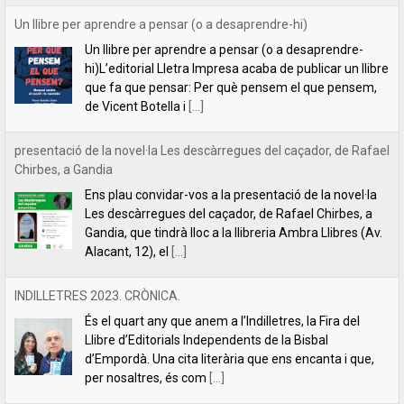
Un llibre per aprendre a pensar (o a desaprendre-hi)
Un llibre per aprendre a pensar (o a desaprendre-
hi)L’editorial Lletra Impresa acaba de publicar un llibre
que fa que pensar: Per què pensem el que pensem,
de Vicent Botella i
[...]
presentació de la novel·la Les descàrregues del caçador, de Rafael
Chirbes, a Gandia
Ens plau convidar-vos a la presentació de la novel·la
Les descàrregues del caçador, de Rafael Chirbes, a
Gandia, que tindrà lloc a la llibreria Ambra Llibres (Av.
Alacant, 12), el
[...]
INDILLETRES 2023. CRÒNICA.
És el quart any que anem a l’Indilletres, la Fira del
Llibre d’Editorials Independents de la Bisbal
d’Empordà. Una cita literària que ens encanta i que,
per nosaltres, és com
[...]