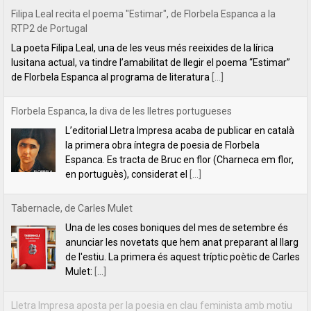
Filipa Leal recita el poema "Estimar", de Florbela Espanca a la
RTP2 de Portugal
La poeta Filipa Leal, una de les veus més reeixides de la lírica
lusitana actual, va tindre l’amabilitat de llegir el poema “Estimar”
de Florbela Espanca al programa de literatura
[...]
Florbela Espanca, la diva de les lletres portugueses
L’editorial Lletra Impresa acaba de publicar en català
la primera obra íntegra de poesia de Florbela
Espanca. Es tracta de Bruc en flor (Charneca em flor,
en portuguès), considerat el
[...]
Tabernacle, de Carles Mulet
Una de les coses boniques del mes de setembre és
anunciar les novetats que hem anat preparant al llarg
de l'estiu. La primera és aquest tríptic poètic de Carles
Mulet:
[...]
Lletra Impresa aposta per la poesia en clau feminista amb motiu