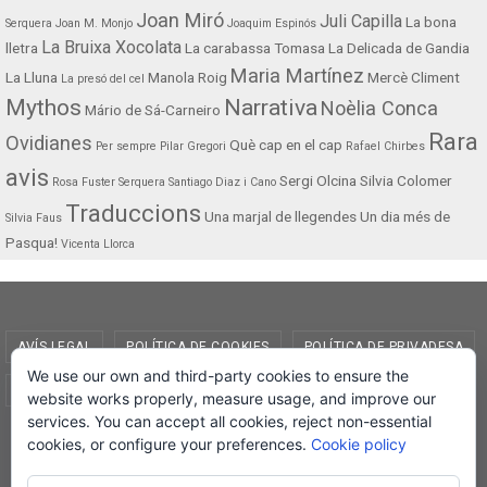
Joan Miró
Juli Capilla
La bona
Serquera
Joan M. Monjo
Joaquim Espinós
La Bruixa Xocolata
lletra
La carabassa Tomasa
La Delicada de Gandia
Maria Martínez
La Lluna
Manola Roig
Mercè Climent
La presó del cel
Mythos
Narrativa
Noèlia Conca
Mário de Sá-Carneiro
Rara
Ovidianes
Què cap en el cap
Per sempre
Pilar Gregori
Rafael Chirbes
avis
Sergi Olcina
Silvia Colomer
Rosa Fuster Serquera
Santiago Diaz i Cano
Traduccions
Una marjal de llegendes
Un dia més de
Silvia Faus
Pasqua!
Vicenta Llorca
AVÍS LEGAL
POLÍTICA DE COOKIES
POLÍTICA DE PRIVADESA
We use our own and third-party cookies to ensure the
CONDICIONS DE COMPRA
EL MEU COMPTE
website works properly, measure usage, and improve our
services. You can accept all cookies, reject non-essential
© Lletra Impresa Edicions, 2019
cookies, or configure your preferences.
Cookie policy