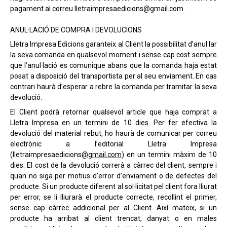
pagament al correu lletraimpresaedicions@gmail.com.
ANUL·LACIÓ DE COMPRA I DEVOLUCIONS
Lletra Impresa Edicions garanteix al Client la possibilitat d’anul·lar
la seva comanda en qualsevol moment i sense cap cost sempre
que l’anul·lació es comunique abans que la comanda haja estat
posat a disposició del transportista per al seu enviament. En cas
contrari haurà d’esperar a rebre la comanda per tramitar la seva
devolució.
El Client podrà retornar qualsevol article que haja comprat a
Lletra Impresa en un termini de 10 dies. Per fer efectiva la
devolució del material rebut, ho haurà de comunicar per correu
electrònic a l’editorial Lletra Impresa
(lletraimpresaedicions
@gmail.com
) en un termini màxim de 10
dies. El cost de la devolució correrà a càrrec del client, sempre i
quan no siga per motius d’error d’enviament o de defectes del
producte.
Si un producte diferent al sol·licitat pel client fora lliurat
per error, se li lliurarà el producte correcte, recollint el primer,
sense cap càrrec addicional per al Client. Així mateix, s
i un
producte ha arribat al client trencat, danyat o en males