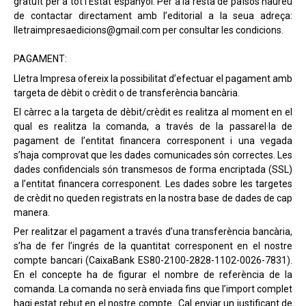
gratuït per a tot l’Estat espanyol. Per a la resta de països haureu
de contactar directament amb l’editorial a la seua adreça:
lletraimpresaedicions@gmail.com per consultar les condicions.
PAGAMENT:
Lletra Impresa ofereix la possibilitat d’efectuar el pagament amb
targeta de dèbit o crèdit o de transferència bancària.
El càrrec a la targeta de dèbit/crèdit es realitza al moment en el
qual es realitza la comanda, a través de la passarel·la de
pagament de l’entitat financera corresponent i una vegada
s’haja comprovat que les dades comunicades són correctes. Les
dades confidencials són transmesos de forma encriptada (SSL)
a l’entitat financera corresponent. Les dades sobre les targetes
de crèdit no queden registrats en la nostra base de dades de cap
manera.
Per realitzar el pagament a través d’una transferència bancària,
s’ha de fer l’ingrés de la quantitat corresponent en el nostre
compte bancari (CaixaBank ES80-2100-2828-1102-0026-7831).
En el concepte ha de figurar el nombre de referència de la
comanda. La comanda no serà enviada fins que l’import complet
hagi estat rebut en el nostre compte. Cal enviar un justificant de