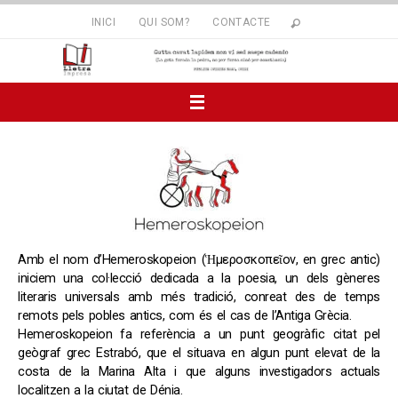
INICI
QUI SOM?
CONTACTE
Amb el nom d’Hemeroskopeion (Ἡμεροσκοπεῖον, en grec antic)
iniciem una col·lecció dedicada a la poesia, un dels gèneres
literaris universals amb més tradició, conreat des de temps
remots pels pobles antics, com és el cas de l’Antiga Grècia.
Hemeroskopeion fa referència a un punt geogràfic citat pel
geògraf grec Estrabó, que el situava en algun punt elevat de la
costa de la Marina Alta i que alguns investigadors actuals
localitzen a la ciutat de Dénia.