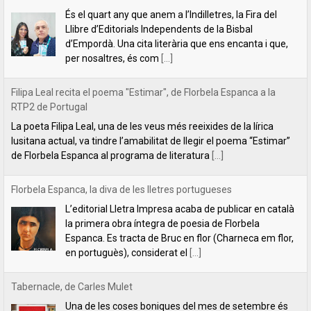
La poeta Filipa Leal, una de les veus més reeixides de la lírica
lusitana actual, va tindre l’amabilitat de llegir el poema “Estimar”
de Florbela Espanca al programa de literatura
[...]
Florbela Espanca, la diva de les lletres portugueses
L’editorial Lletra Impresa acaba de publicar en català
la primera obra íntegra de poesia de Florbela
Espanca. Es tracta de Bruc en flor (Charneca em flor,
en portuguès), considerat el
[...]
Tabernacle, de Carles Mulet
Una de les coses boniques del mes de setembre és
anunciar les novetats que hem anat preparant al llarg
de l'estiu. La primera és aquest tríptic poètic de Carles
Mulet:
[...]
Lletra Impresa aposta per la poesia en clau feminista amb motiu
del 8 de Març
L’editorial Lletra Impresa Edicions acaba de publicar