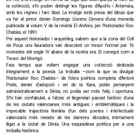
la col·lecció, s’hi poden distingir les figures d’Apol·lo i Artemisa,
amb les regnes i l’arc tibat. La imatge està presa del dibuix que
va fer el pintor denier Domingo Llorens Cervera d’una moneda
publicada al volum V de la revista
El Archivo
, per l’historiador Roc
Chabàs, el 1891.
Per aquest historiador i arqueòleg, sabem que a la zona del Coll
de Pous uns llauradors van descobrir un tresor format per 16
monedes del segle IV abans de la nostra era. El conegut com a
Tresor del Montgó.
Feia temps que volíem engegar una col·lecció dedicada
íntegrament a la poesia. La troballa —com la que va divulgar
l’historiador Roc Chabàs— de l’obra poètica completa d’Antoni
Prats, denier d’adopció i veí de la Xara, poble pertanyent
administrativament a Dénia, no podia ser més feliç i oportuna.
S’hi han confabulat, a l’atzar, el llegendari passat històric d’una
de les ciutats valencianes més antigues i emblemàtiques i la
impecable trajectòria literària d’un dels poetes i intel·lectuals
valencians més reeixits de les darreres dècades, íntimament
lligat a la ciutat de Dénia. Una exquisidesa poètica per a una
troballa històrica.