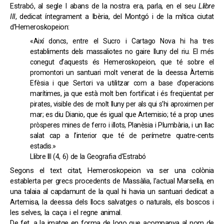
Estrabó, al segle I abans de la nostra era, parla, en el seu
Llibre
III
, dedicat íntegrament a Ibèria, del Montgó i de la mítica ciutat
d’Hemeroskopeion:
«Així doncs, entre el Sucro i Cartago Nova hi ha tres
establiments dels massaliotes no gaire lluny del riu. El més
conegut d’aquests és Hemeroskopeion, que té sobre el
promontori un santuari molt venerat de la deessa Àrtemis
Efèsia i que Sertori va utilitzar com a base d’operacions
marítimes, ja que està molt ben fortificat i és freqüentat per
pirates, visible des de molt lluny per als qui s’hi aproximen per
mar; es diu Dianio, que és igual que Artemisio; té a prop unes
pròsperes mines de ferro i illots, Planèsia i Plumbària, i un llac
salat cap a l’interior que té de perímetre quatre-cents
estadis.»
Llibre III (4, 6) de la Geografia d’Estrabó
Segons el text citat, Hemeroskopeion va ser una colònia
establerta per grecs procedents de Massàlia, l’actual Marsella, en
una talaia al capdamunt de la qual hi havia un santuari dedicat a
Artemisa, la deessa dels llocs salvatges o naturals, els boscos i
les selves, la caça i el regne animal.
De fet, a la imatge en forma de logo que acompanya al nom de