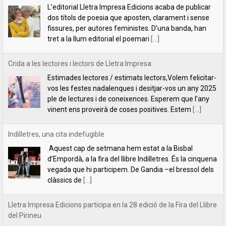
vos les festes nadalenques i desitjar-vos un any 2025
ple de lectures i de coneixences. Esperem que l’any
vinent ens proveirà de coses positives. Estem
[...]
Indilletres, una cita indefugible
Aquest cap de setmana hem estat a la Bisbal
d’Empordà, a la fira del llibre Indilletres. És la cinquena
vegada que hi participem. De Gandia –el bressol dels
clàssics de
[...]
Lletra Impresa Edicions participa en la 28 edició de la Fira del Llibre
del Pirineu
Com cada any, Lletra Impresa Edicions participa en la
Fira del Llibre del Pirineu que se celebra a
l'emblemàtic poble d'Organyà. Enguany, amb una
sèrie de novetats bibliogràfiques que paguen molt la
[...]
Un llibre per aprendre a pensar (o a desaprendre-hi)