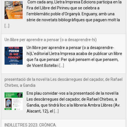
Un llibre per aprendre a pensar (o a desaprendre-
hi)L’editorial Lletra Impresa acaba de publicar un llibre
que fa que pensar: Per què pensem el que pensem,
de Vicent Botella i
[...]
presentació de la novel·la Les descàrregues del caçador, de Rafael
Chirbes, a Gandia
Ens plau convidar-vos a la presentació de la novel·la
Les descàrregues del caçador, de Rafael Chirbes, a
Gandia, que tindrà lloc a la llibreria Ambra Llibres (Av.
Alacant, 12), el
[...]
INDILLETRES 2023. CRÒNICA.
És el quart any que anem a l’Indilletres, la Fira del
Llibre d’Editorials Independents de la Bisbal
d’Empordà. Una cita literària que ens encanta i que,
per nosaltres, és com
[...]
Filipa Leal recita el poema "Estimar", de Florbela Espanca a la
RTP2 de Portugal