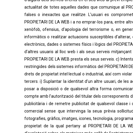
actualitat de totes aquelles dades que comunique al PR
falses o inexactes que realitze. L’usuari es comprome
PROPIETARI DE LA WEB i a no emprar-los para, entre altres: 
xenòfob, ofensius, d’apologia del terrorisme o, en general,
informàtics o realitzar actuacions susceptibles d’altera
electrònics, dades o sistemes físics i lògics del PROPIET
d’altres usuaris al lloc web i als seus serveis mitjança
PROPIETARI DE LA WEB presta els seus serveis. c) Intentar
restringides dels sistemes informàtics del PROPIETARI DE 
drets de propietat intel·lectual o industrial, així com vio
tercers. i) Suplantar la identitat d’un altre usuari, de les 
posar a disposició o de qualsevol altra forma comunicar
compte amb l’autorització del titular dels corresponents 
publicitària i de remetre publicitat de qualsevol classe
comercial sense que intervinga la seua prèvia sollicit
fotografies, gràfics, imatges, icones, tecnologia, programar
propietat de la qual pertany al PROPIETARI DE LA WEB