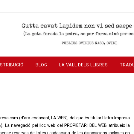
ISTRIBUCIÓ
BLOG
LA VALL DELS LLIBRES
TRAD
mpresa.com (d’ara endavant, LA WEB), del que és titular Lletra Impresa
. La navegació pel lloc web del PROPIETARI DEL WEB atribueix la
i sense reserves de totes i cadascuna de les disposicions incloses en