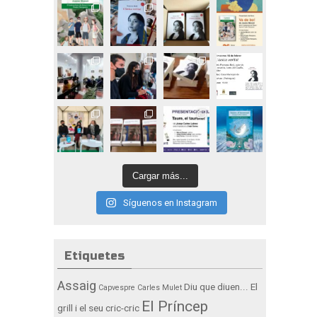
Cargar más...
Síguenos en Instagram
Etiquetes
Assaig
Diu que diuen...
El
Capvespre
Carles Mulet
El Príncep
grill i el seu cric-cric