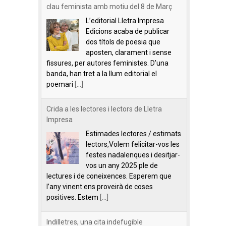
clau feminista amb motiu del 8 de Març
L’editorial Lletra Impresa
Edicions acaba de publicar
dos títols de poesia que
aposten, clarament i sense
fissures, per autores feministes. D’una
banda, han tret a la llum editorial el
poemari
[...]
Crida a les lectores i lectors de Lletra
Impresa
Estimades lectores / estimats
lectors,Volem felicitar-vos les
festes nadalenques i desitjar-
vos un any 2025 ple de
lectures i de coneixences. Esperem que
l’any vinent ens proveirà de coses
positives. Estem
[...]
Indilletres, una cita indefugible