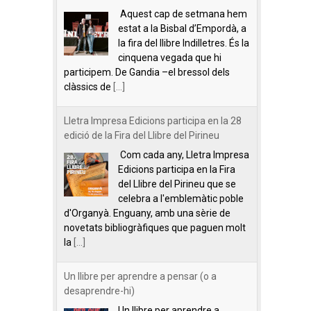
Aquest cap de setmana hem
estat a la Bisbal d’Empordà, a
la fira del llibre Indilletres. És la
cinquena vegada que hi
participem. De Gandia –el bressol dels
clàssics de
[...]
Lletra Impresa Edicions participa en la 28
edició de la Fira del Llibre del Pirineu
Com cada any, Lletra Impresa
Edicions participa en la Fira
del Llibre del Pirineu que se
celebra a l'emblemàtic poble
d'Organyà. Enguany, amb una sèrie de
novetats bibliogràfiques que paguen molt
la
[...]
Un llibre per aprendre a pensar (o a
desaprendre-hi)
Un llibre per aprendre a