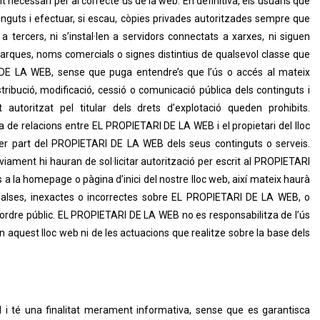
 necessari per al correcte ús de la web. En definitiva, els usuaris que
inguts i efectuar, si escau, còpies privades autoritzades sempre que
 tercers, ni s’instal·len a servidors connectats a xarxes, ni siguen
 marques, noms comercials o signes distintius de qualsevol classe que
 DE LA WEB, sense que puga entendre’s que l’ús o accés al mateix
stribució, modificació, cessió o comunicació pública dels continguts i
utoritzat pel titular dels drets d’explotació queden prohibits.
ia de relacions entre EL PROPIETARI DE LA WEB i el propietari del lloc
ó per part del PROPIETARI DE LA WEB dels seus continguts o serveis.
iament hi hauran de sol·licitar autorització per escrit al PROPIETARI
 a la homepage o pàgina d’inici del nostre lloc web, així mateix haurà
s falses, inexactes o incorrectes sobre EL PROPIETARI DE LA WEB, o
 a l’ordre públic. EL PROPIETARI DE LA WEB no es responsabilitza de l’ús
n aquest lloc web ni de les actuacions que realitze sobre la base dels
l i té una finalitat merament informativa, sense que es garantisca