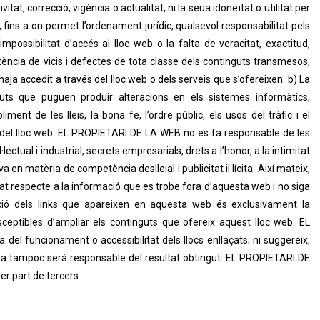
tat, correcció, vigència o actualitat, ni la seua idoneïtat o utilitat per
fins a on permet l’ordenament jurídic, qualsevol responsabilitat pels
mpossibilitat d’accés al lloc web o la falta de veracitat, exactitud,
istència de vicis i defectes de tota classe dels continguts transmesos,
ja accedit a través del lloc web o dels serveis que s’ofereixen. b) La
uts que puguen produir alteracions en els sistemes informàtics,
ent de les lleis, la bona fe, l’ordre públic, els usos del tràfic i el
e del lloc web. EL PROPIETARI DE LA WEB no es fa responsable de les
ectual i industrial, secrets empresarials, drets a l’honor, a la intimitat
a en matèria de competència deslleial i publicitat il·lícita. Així mateix,
t respecte a la informació que es trobe fora d’aquesta web i no siga
ió dels links que apareixen en aquesta web és exclusivament la
usceptibles d’ampliar els continguts que ofereix aquest lloc web. EL
el funcionament o accessibilitat dels llocs enllaçats; ni suggereix,
osa tampoc serà responsable del resultat obtingut. EL PROPIETARI DE
er part de tercers.