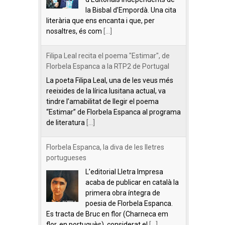
la Bisbal d’Empordà. Una cita
literària que ens encanta i que, per
nosaltres, és com
[...]
Filipa Leal recita el poema "Estimar", de
Florbela Espanca a la RTP2 de Portugal
La poeta Filipa Leal, una de les veus més
reeixides de la lírica lusitana actual, va
tindre l’amabilitat de llegir el poema
“Estimar” de Florbela Espanca al programa
de literatura
[...]
Florbela Espanca, la diva de les lletres
portugueses
L’editorial Lletra Impresa
acaba de publicar en català la
primera obra íntegra de
poesia de Florbela Espanca.
Es tracta de Bruc en flor (Charneca em
flor, en portuguès), considerat el
[...]