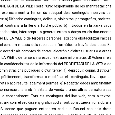
OPIETARI DE LA WEB i serà l’únic responsable de les manifestacions
t expressament a fer un ús adequat dels continguts i serveis del
a) Difondre continguts, delictius, violen tos, pornogràfics, racistes,
 contraris a la llei o a l’ordre públic. b) Introduir en la xarxa virus
r, desbaratar, interrompre o generar errors o danys en els documents
ARI DE LA WEB o de terceres persones; així com obstaculitzar l’accés
nt el consum massiu dels recursos informàtics a través dels quals EL
 accedir als comptes de correu electrònic d’altres usuaris o a àrees
LA WEB o de tercers i, si escau, extraure informació. d) Vulnerar els
lar la confidencialitat de la informació del PROPIETARI DE LA WEB o de
administracions públiques o d’un tercer. f) Reproduir, copiar, distribuir,
 públicament, transformar o modificar els continguts, llevat que es
drets o açò resulte legalment permès. g) Recaptar dades amb finalitat
 i comunicacions amb finalitats de venda o unes altres de naturalesa
ud o consentiment. Tots els continguts del lloc web, com a textos,
i, així com el seu disseny gràfic i codis font, constitueixen una obra la
, sense que puguen entendre’s cedits a l’usuari cap dels drets