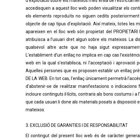
d’explotació sobre els mateixos més enllà de l’estrictament
accedisquen a aquest lloc web poden visualitzar els cont
els elements reproduïts no siguen cedits posteriorment a
objecte de cap tipus d’explotació. Així mateix, totes les
apareixen en el lloc web són propietat del PROPIETARI
atribuïsca a l’usuari dret algun sobre els mateixos. La di
qualsevol altre acte que no haja sigut expressament a
L’establiment d’un enllaç no implica en cap cas l’existènc
web en la qual s’establisca, ni l’acceptació i aprovaci
Aquelles persones que es proposen establir un enllaç prèv
DE LA WEB. En tot cas, l’enllaç únicament permetrà l’accés
d’abstenir-se de realitzar manifestacions o indicacion
incloure continguts il·lícits, contraris als bons costums i
que cada usuari li done als materials posats a disposició e
mateixos.
3. EXCLUSIÓ DE GARANTIES I DE RESPONSABILITAT
El contingut del present lloc web és de caràcter genera