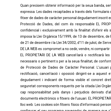
Quan precisem obtenir informació per la seua banda, sem
expressa. Les dades recaptades a través dels formularis de
fitxer de dades de caràcter personal degudament inscrit e
Protecció de Dades, del com és responsable EL PROP
confidencial i exclusivament amb la finalitat d’oferir els 
imposa la Llei Orgànica 15/1999, de 13 de desembre, de 
de 21 de desembre i la Llei 34/2002, d’11 de juliol, de Ser
DE LA WEB es compromet a no cedir, vendre, ni compartir 
EL PROPIETARI DE LA WEB cancel·larà o rectificarà les
necessaris o pertinent s per a la seua finalitat, de confo
de Protecció de Dades de Caràcter Personal. L’usuari p
rectificació, cancel·lació i oposició dirigint-se a aques
degudament i indicant de forma visible el concret dre
seguretat corresponents requerits per la citada Llei Orgà
cap responsabilitat pels danys i perjudicis derivats d
documents electrònics o fitxers de l’usuari. EL PROPIETARI
lloc web. Les cookies són fitxers físics d’informació personal
configurar el seu programa navegador de manera que s’im