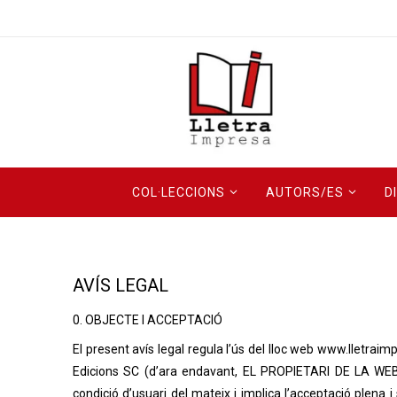
COL·LECCIONS
AUTORS/ES
D
AVÍS LEGAL
0. OBJECTE I ACCEPTACIÓ
El present avís legal regula l’ús del lloc web www.lletrai
Edicions SC (d’ara endavant, EL PROPIETARI DE LA WEB)
condició d’usuari del mateix i implica l’acceptació plena 