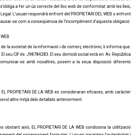
s’obliga a fer un ús correcte del lloc web de conformitat amb les lleis,
 Avís Legal. L’usuari respondrà enfront del PROPIETARI DEL WEB o enfront
 causar-se com a conseqüència de l’incompliment d’aquesta obligació.
A WEB
 de la societat de la informació i de comerç electrònic, li informa que:
El seu CIF és: J98784283. El seu domicili social està en: Av. República
 comunicar-se amb nosaltres, posem a la seua disposició diferents
is i EL PROPIETARI DE LA WEB es consideraran eficaces, amb caràcter
evol altre mitjà dels detallats anteriorment.
t, no obstant això, EL PROPIETARI DE LA WEB condiciona la utilització
nament del corresponent formulari. L’usuari garanteix l’autenticitat i