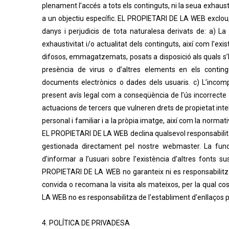
plenament l’accés a tots els continguts, ni la seua exhaustivi
a un objectiu específic. EL PROPIETARI DE LA WEB exclou, 
danys i perjudicis de tota naturalesa derivats de: a) La i
exhaustivitat i/o actualitat dels continguts, així com l’ex
difosos, emmagatzemats, posats a disposició als quals s’ha
presència de virus o d’altres elements en els conting
documents electrònics o dades dels usuaris. c) L’incomplim
present avís legal com a conseqüència de l’ús incorrect
actuacions de tercers que vulneren drets de propietat intel·l
personal i familiar i a la pròpia imatge, així com la normativ
EL PROPIETARI DE LA WEB declina qualsevol responsabilita
gestionada directament pel nostre webmaster. La func
d’informar a l’usuari sobre l’existència d’altres fonts s
PROPIETARI DE LA WEB no garanteix ni es responsabilitza d
convida o recomana la visita als mateixos, per la qual c
LA WEB no es responsabilitza de l’establiment d’enllaços p
4. POLÍTICA DE PRIVADESA