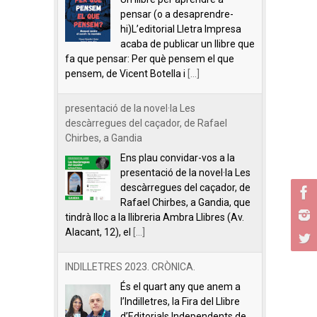
pensar (o a desaprendre-
hi)L’editorial Lletra Impresa
acaba de publicar un llibre que
fa que pensar: Per què pensem el que
pensem, de Vicent Botella i
[...]
presentació de la novel·la Les
descàrregues del caçador, de Rafael
Chirbes, a Gandia
Ens plau convidar-vos a la
presentació de la novel·la Les
descàrregues del caçador, de
Rafael Chirbes, a Gandia, que
tindrà lloc a la llibreria Ambra Llibres (Av.
Alacant, 12), el
[...]
INDILLETRES 2023. CRÒNICA.
És el quart any que anem a
l’Indilletres, la Fira del Llibre
d’Editorials Independents de