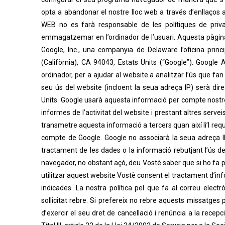
opta a abandonar el nostre lloc web a través d’enllaços 
WEB no es farà responsable de les polítiques de priv
emmagatzemar en l’ordinador de l’usuari. Aquesta pàgina 
Google, Inc., una companyia de Delaware l’oficina pri
(Califòrnia), CA 94043, Estats Units (“Google”). Google A
ordinador, per a ajudar al website a analitzar l’ús que fan
seu ús del website (incloent la seua adreça IP) serà dir
Units. Google usarà aquesta informació per compte nostre 
informes de l’activitat del website i prestant altres servei
transmetre aquesta informació a tercers quan així li’l requ
compte de Google. Google no associarà la seua adreça I
tractament de les dades o la informació rebutjant l’ús de
navegador, no obstant açò, deu Vostè saber que si ho fa p
utilitzar aquest website Vostè consent el tractament d’info
indicades. La nostra política pel que fa al correu ele
sollicitat rebre. Si prefereix no rebre aquests missatges p
d’exercir el seu dret de cancellació i renúncia a la rece