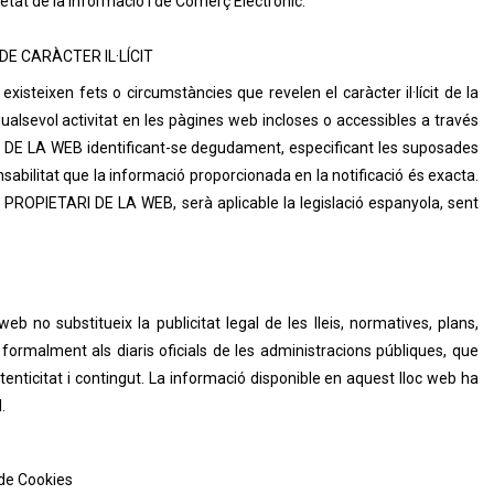
ocietat de la Informació i de Comerç Electrònic.
DE CARÀCTER IL·LÍCIT
xisteixen fets o circumstàncies que revelen el caràcter il·lícit de la
 qualsevol activitat en les pàgines web incloses o accessibles a través
RI DE LA WEB identificant-se degudament, especificant les suposades
sabilitat que la informació proporcionada en la notificació és exacta.
el PROPIETARI DE LA WEB, serà aplicable la legislació espanyola, sent
eb no substitueix la publicitat legal de les lleis, normatives, plans,
formalment als diaris oficials de les administracions públiques, que
enticitat i contingut. La informació disponible en aquest lloc web ha
.
 de Cookies