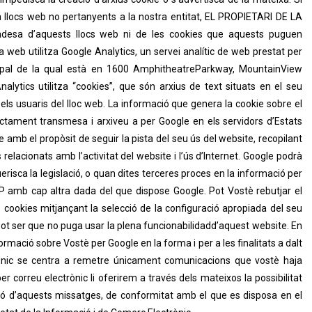
a llocs web no pertanyents a la nostra entitat, EL PROPIETARI DE LA
adesa d’aquests llocs web ni de les cookies que aquests puguen
web utilitza Google Analytics, un servei analític de web prestat per
ncipal de la qual està en 1600 AmphitheatreParkway, MountainView
nalytics utilitza “cookies”, que són arxius de text situats en el seu
 els usuaris del lloc web. La informació que genera la cookie sobre el
ectament transmesa i arxiveu a per Google en els servidors d’Estats
amb el propòsit de seguir la pista del seu ús del website, recopilant
s relacionats amb l’activitat del website i l’ús d’Internet. Google podrà
erisca la legislació, o quan dites terceres proces en la informació per
P amb cap altra dada del que dispose Google. Pot Vostè rebutjar el
 cookies mitjançant la selecció de la configuració apropiada del seu
ot ser que no puga usar la plena funcionabilidadd’aquest website. En
rmació sobre Vostè per Google en la forma i per a les finalitats a dalt
ctrònic se centra a remetre únicament comunicacions que vostè haja
er correu electrònic li oferirem a través dels mateixos la possibilitat
pció d’aquests missatges, de conformitat amb el que es disposa en el