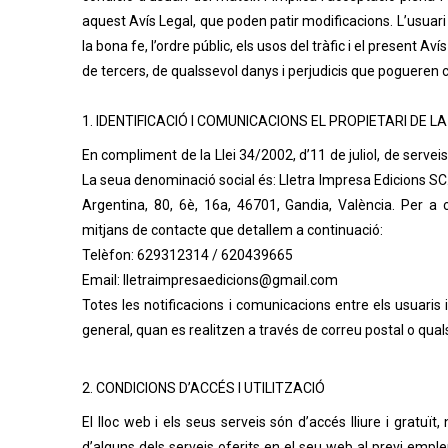
aquest Avís Legal, que poden patir modificacions. L’usuari 
la bona fe, l’ordre públic, els usos del tràfic i el present
de tercers, de qualssevol danys i perjudicis que pogueren
1. IDENTIFICACIÓ I COMUNICACIONS EL PROPIETARI DE L
En compliment de la Llei 34/2002, d’11 de juliol, de serveis
La seua denominació social és: Lletra Impresa Edicions SC. 
Argentina, 80, 6è, 16a, 46701, Gandia, València. Per a
mitjans de contacte que detallem a continuació:
Telèfon: 629312314 / 620439665
Email: lletraimpresaedicions@gmail.com
Totes les notificacions i comunicacions entre els usuar
general, quan es realitzen a través de correu postal o quals
2. CONDICIONS D’ACCÉS I UTILITZACIÓ
El lloc web i els seus serveis són d’accés lliure i gratuï
d’alguns dels serveis oferits en el seu web al previ emple