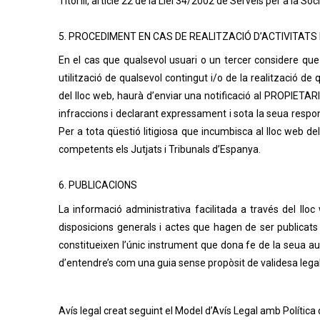
Títol III, article 22 de la Llei 34/2002 de Serveis per a la S
5. PROCEDIMENT EN CAS DE REALITZACIÓ D’ACTIVITATS 
En el cas que qualsevol usuari o un tercer considere que e
utilització de qualsevol contingut i/o de la realització de
del lloc web, haurà d’enviar una notificació al PROPIETA
infraccions i declarant expressament i sota la seua respon
Per a tota qüestió litigiosa que incumbisca al lloc web d
competents els Jutjats i Tribunals d’Espanya.
6. PUBLICACIONS
La informació administrativa facilitada a través del lloc w
disposicions generals i actes que hagen de ser publicats 
constitueixen l’únic instrument que dona fe de la seua aut
d’entendre’s com una guia sense propòsit de validesa legal
Avís legal creat seguint el Model d’Avís Legal amb Política