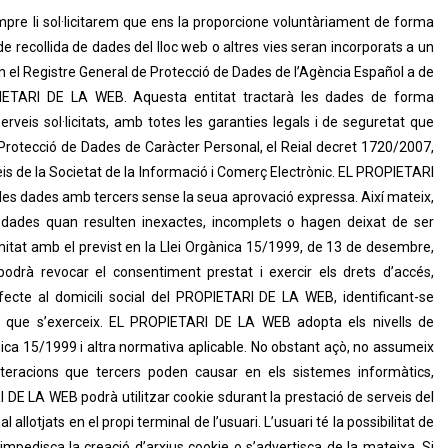
pre li sol·licitarem que ens la proporcione voluntàriament de forma
 recollida de dades del lloc web o altres vies seran incorporats a un
n el Registre General de Protecció de Dades de l’Agència Español a de
IETARI DE LA WEB. Aquesta entitat tractarà les dades de forma
serveis sol·licitats, amb totes les garanties legals i de seguretat que
Protecció de Dades de Caràcter Personal, el Reial decret 1720/2007,
veis de la Societat de la Informació i Comerç Electrònic. EL PROPIETARI
les dades amb tercers sense la seua aprovació expressa. Així mateix,
 dades quan resulten inexactes, incomplets o hagen deixat de ser
rmitat amb el previst en la Llei Orgànica 15/1999, de 13 de desembre,
odrà revocar el consentiment prestat i exercir els drets d’accés,
t efecte al domicili social del PROPIETARI DE LA WEB, identificant-se
t que s’exerceix. EL PROPIETARI DE LA WEB adopta els nivells de
nica 15/1999 i altra normativa aplicable. No obstant açò, no assumeix
’alteracions que tercers poden causar en els sistemes informàtics,
 DE LA WEB podrà utilitzar cookie sdurant la prestació de serveis del
 allotjats en el propi terminal de l’usuari. L’usuari té la possibilitat de
pedisca la creació d’arxius cookie o s’advertisca de la mateixa. Si