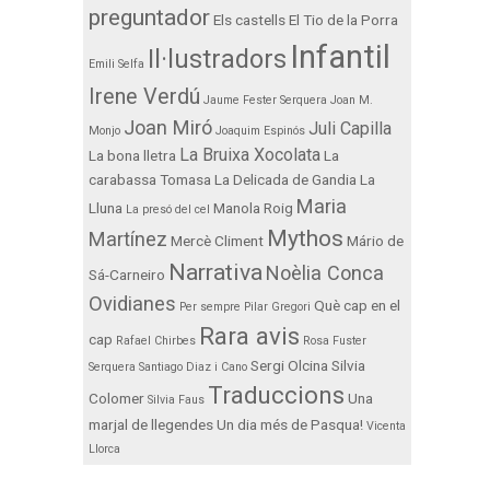
preguntador
Els castells
El Tio de la Porra
Infantil
Il·lustradors
Emili Selfa
Irene Verdú
Jaume Fester Serquera
Joan M.
Joan Miró
Juli Capilla
Monjo
Joaquim Espinós
La Bruixa Xocolata
La bona lletra
La
carabassa Tomasa
La Delicada de Gandia
La
Maria
Lluna
Manola Roig
La presó del cel
Mythos
Martínez
Mercè Climent
Mário de
Narrativa
Noèlia Conca
Sá-Carneiro
Ovidianes
Què cap en el
Per sempre
Pilar Gregori
Rara avis
cap
Rafael Chirbes
Rosa Fuster
Sergi Olcina
Silvia
Serquera
Santiago Diaz i Cano
Traduccions
Colomer
Una
Silvia Faus
marjal de llegendes
Un dia més de Pasqua!
Vicenta
Llorca