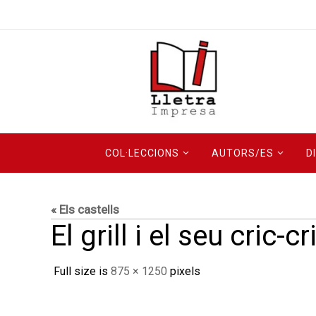
Skip
to
content
Skip
COL·LECCIONS
AUTORS/ES
D
to
content
« Els castells
El grill i el seu cric-cr
Full size is
875 × 1250
pixels