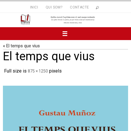
Skip
INICI
QUI SOM?
CONTACTE
to
content
« El temps que vius
El temps que vius
Full size is
pixels
875 × 1250