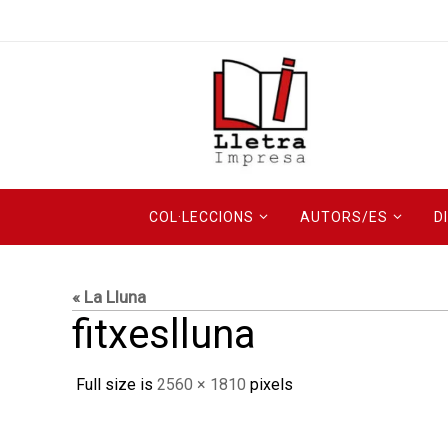
Skip
to
content
Skip
COL·LECCIONS
AUTORS/ES
D
to
content
« La Lluna
fitxeslluna
Full size is
2560 × 1810
pixels