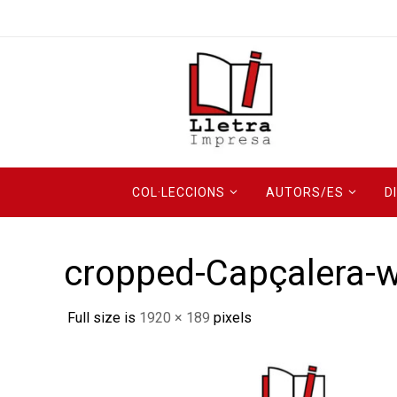
Skip
to
content
Skip
COL·LECCIONS
AUTORS/ES
D
to
content
cropped-Capçalera-w
Full size is
1920 × 189
pixels