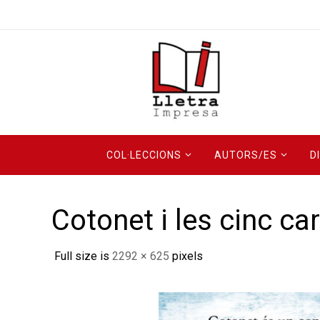
Skip
to
content
Skip
COL·LECCIONS
AUTORS/ES
D
to
content
Cotonet i les cinc ca
Full size is
2292 × 625
pixels