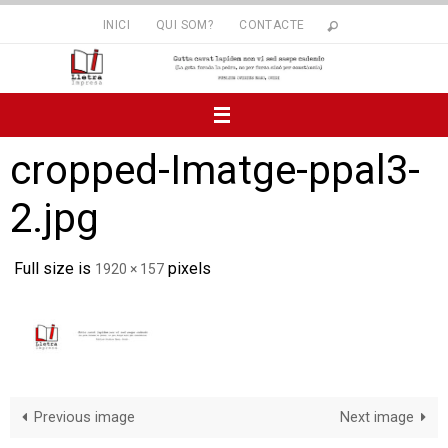
Skip
INICI
QUI SOM?
CONTACTE
to
content
cropped-Imatge-ppal3-
2.jpg
Full size is
pixels
1920 × 157
Previous image
Next image