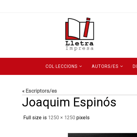
Skip
to
content
Skip
COL·LECCIONS
AUTORS/ES
D
to
content
« Escriptors/es
Joaquim Espinós
Full size is
1250 × 1250
pixels