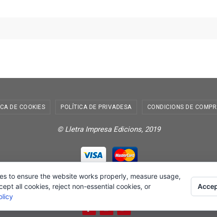
ICA DE COOKIES
POLÍTICA DE PRIVADESA
CONDICIONS DE COMPR
© Lletra Impresa Edicions, 2019
es to ensure the website works properly, measure usage,
Powered by
Nirvana
&
WordPress.
Accep
pt all cookies, reject non-essential cookies, or
licy