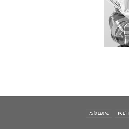
AVÍS LEGAL
POLÍT