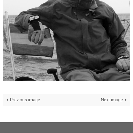
Previous image
Next image