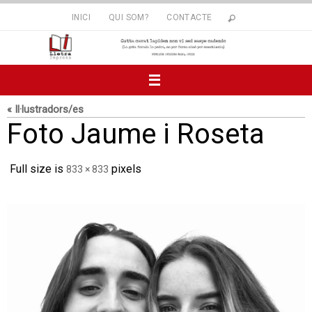
Skip
INICI
QUI SOM?
CONTACTE
to
content
« Il·lustradors/es
Foto Jaume i Roseta
Full size is
pixels
833 × 833