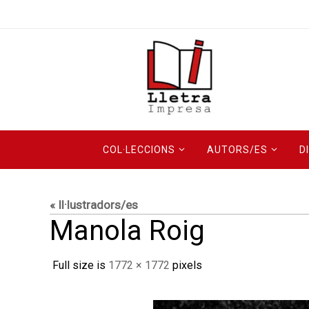
Skip
to
content
Skip
COL·LECCIONS
AUTORS/ES
D
to
content
« Il·lustradors/es
Manola Roig
Full size is
1772 × 1772
pixels