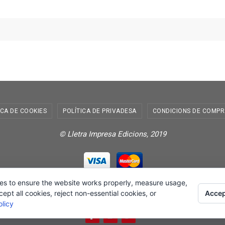
ICA DE COOKIES
POLÍTICA DE PRIVADESA
CONDICIONS DE COMPR
© Lletra Impresa Edicions, 2019
es to ensure the website works properly, measure usage,
Powered by
Nirvana
&
WordPress.
Accep
pt all cookies, reject non-essential cookies, or
licy