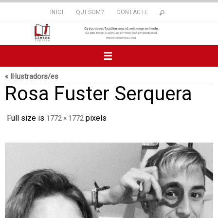
Skip
INICI
QUI SOM?
CONTACTE
to
content
« Il·lustradors/es
Rosa Fuster Serquera
Full size is
pixels
1772 × 1772