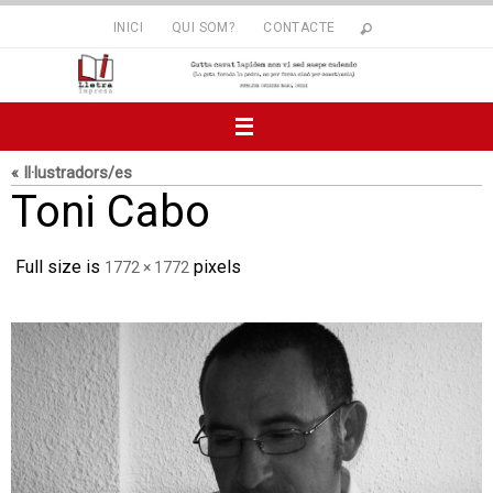
Skip
INICI
QUI SOM?
CONTACTE
to
content
« Il·lustradors/es
Toni Cabo
Full size is
pixels
1772 × 1772