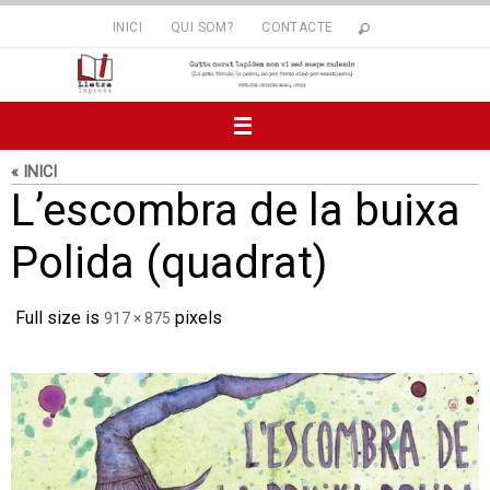
Skip
INICI
QUI SOM?
CONTACTE
to
content
« INICI
L’escombra de la buixa
Polida (quadrat)
Full size is
pixels
917 × 875