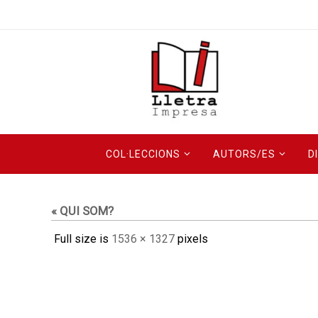
Skip
to
content
Skip
COL·LECCIONS
AUTORS/ES
D
to
content
« QUI SOM?
Full size is
1536 × 1327
pixels