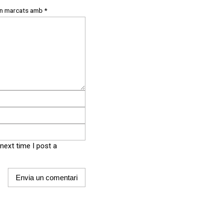
an marcats amb
*
next time I post a