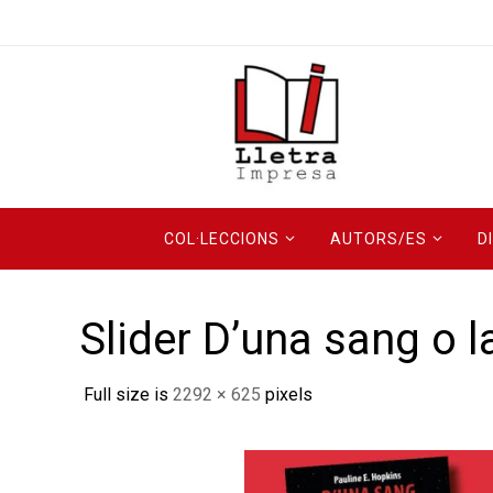
Skip
to
content
Skip
COL·LECCIONS
AUTORS/ES
D
to
content
Slider D’una sang o l
Full size is
2292 × 625
pixels