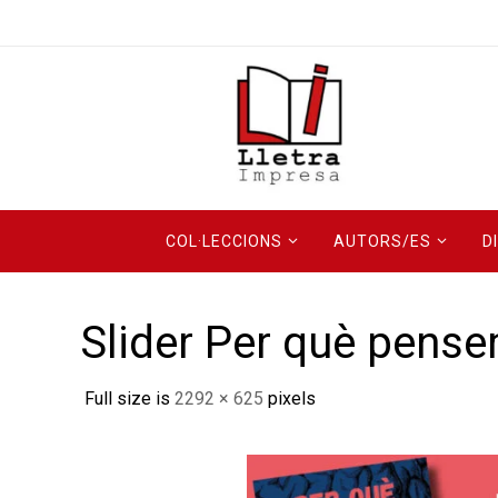
Skip
to
content
Skip
COL·LECCIONS
AUTORS/ES
D
to
content
Slider Per què pens
Full size is
2292 × 625
pixels