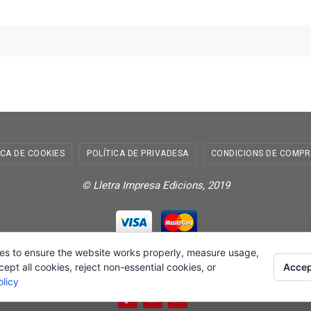
ICA DE COOKIES
POLÍTICA DE PRIVADESA
CONDICIONS DE COMPR
© Lletra Impresa Edicions, 2019
es to ensure the website works properly, measure usage,
Powered by
Nirvana
&
WordPress.
Accep
pt all cookies, reject non-essential cookies, or
licy