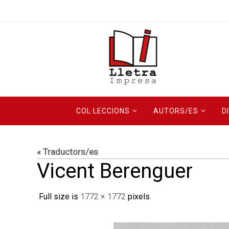
Skip
to
content
Skip
COL·LECCIONS
AUTORS/ES
D
to
content
« Traductors/es
Vicent Berenguer
Full size is
1772 × 1772
pixels