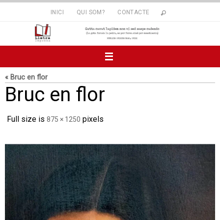
Skip
INICI
QUI SOM?
CONTACTE
to
content
« Bruc en flor
Bruc en flor
Full size is
pixels
875 × 1250