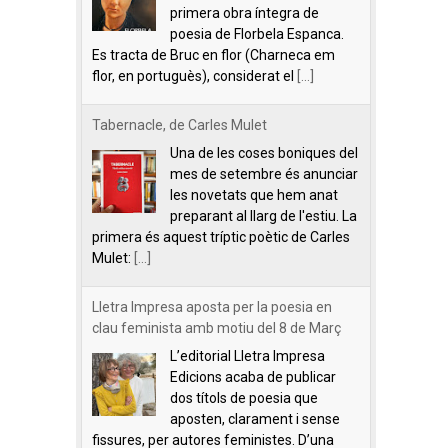
primera obra íntegra de
poesia de Florbela Espanca.
Es tracta de Bruc en flor (Charneca em
flor, en portuguès), considerat el
[...]
Tabernacle, de Carles Mulet
Una de les coses boniques del
mes de setembre és anunciar
les novetats que hem anat
preparant al llarg de l'estiu. La
primera és aquest tríptic poètic de Carles
Mulet:
[...]
Lletra Impresa aposta per la poesia en
clau feminista amb motiu del 8 de Març
L’editorial Lletra Impresa
Edicions acaba de publicar
dos títols de poesia que
aposten, clarament i sense
fissures, per autores feministes. D’una