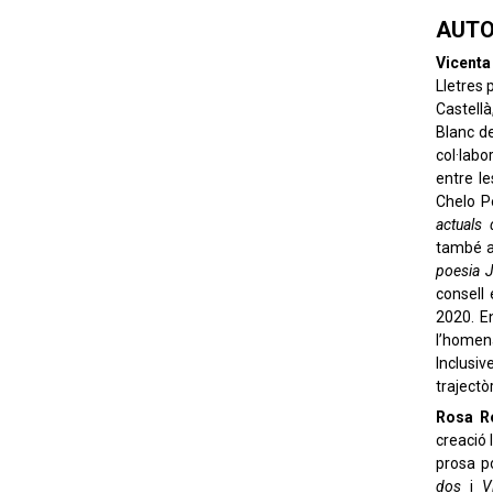
AUTO
Vicenta
Lletres 
Castellà
Blanc de
col·labo
entre l
Chelo P
actuals 
també 
poesia 
consell
2020. En
l’homena
Inclusi
trajectò
Rosa R
creació 
prosa po
dos
i
V