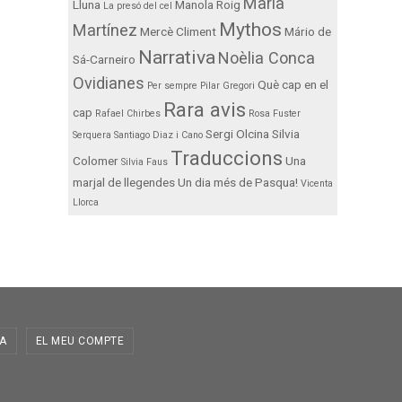
Maria
Lluna
Manola Roig
La presó del cel
Mythos
Martínez
Mercè Climent
Mário de
Narrativa
Noèlia Conca
Sá-Carneiro
Ovidianes
Què cap en el
Per sempre
Pilar Gregori
Rara avis
cap
Rafael Chirbes
Rosa Fuster
Sergi Olcina
Silvia
Serquera
Santiago Diaz i Cano
Traduccions
Colomer
Una
Silvia Faus
marjal de llegendes
Un dia més de Pasqua!
Vicenta
Llorca
A
EL MEU COMPTE