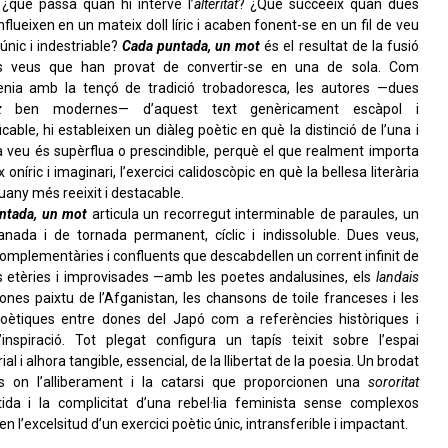
 ¿què passa quan hi intervé l’
alteritat
? ¿Què succeeix quan dues
flueixen en un mateix doll líric i acaben fonent-se en un fil de veu
únic i indestriable?
Cada puntada, un mot
és el resultat de la fusió
s veus que han provat de convertir-se en una de sola. Com
enia amb la tençó de tradició trobadoresca, les autores —dues
z
ben modernes— d’aquest text genèricament escàpol i
ficable, hi estableixen un diàleg poètic en què la distinció de l’una i
ra veu és supèrflua o prescindible, perquè el que realment importa
x oníric i imaginari, l’exercici calidoscòpic en què la bellesa literària
guany més reeixit i destacable.
ntada, un mot
articula un recorregut interminable de paraules, un
anada i de tornada permanent, cíclic i indissoluble. Dues veus,
omplementàries i confluents que descabdellen un corrent infinit de
s etèries i improvisades —amb les poetes andalusines, els
landais
ones paixtu de l’Afganistan, les chansons de toile franceses i les
poètiques entre dones del Japó com a referències històriques i
’inspiració. Tot plegat configura un tapís teixit sobre l’espai
al i alhora tangible, essencial, de la llibertat de la poesia. Un brodat
 on l’alliberament i la catarsi que proporcionen una
sororitat
ida i la complicitat d’una rebel·lia feminista sense complexos
en l’excelsitud d’un exercici poètic únic, intransferible i impactant.