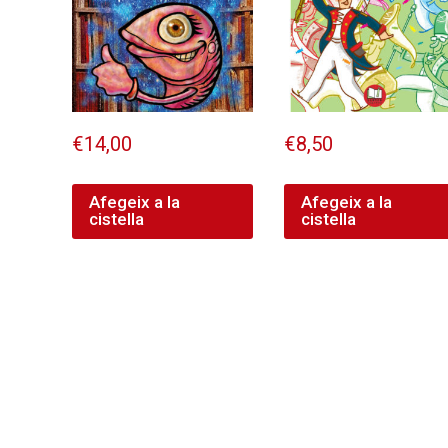
€
14,00
€
8,50
Afegeix a la
Afegeix a la
cistella
cistella