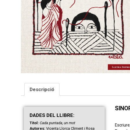
Descripció
SINO
DAD
ES
DEL LLIBRE:
Títol:
Cada puntada, un mot
Escriure
Autores:
Vicenta Llorca Climent i Rosa