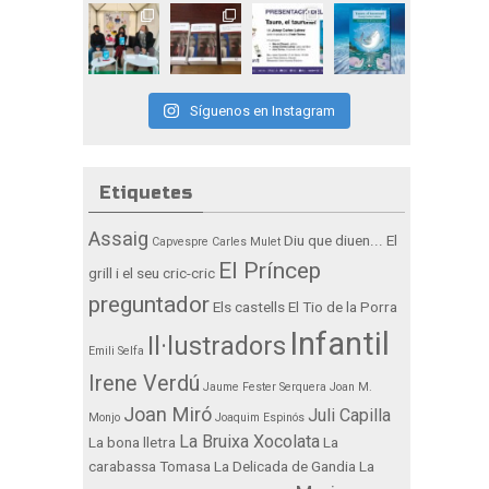
Síguenos en Instagram
Etiquetes
Assaig
Diu que diuen...
El
Capvespre
Carles Mulet
El Príncep
grill i el seu cric-cric
preguntador
Els castells
El Tio de la Porra
Infantil
Il·lustradors
Emili Selfa
Irene Verdú
Jaume Fester Serquera
Joan M.
Joan Miró
Juli Capilla
Monjo
Joaquim Espinós
La Bruixa Xocolata
La bona lletra
La
carabassa Tomasa
La Delicada de Gandia
La