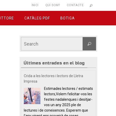
INICI
QUI SOM?
CONTACTE
UTTORE
CATÀLEG PDF
BOTIGA
Últimes entrades en el blog
Crida a les lectores i lectors de Lletra
Impresa
Estimades lectores / estimats
lectors,Volem felicitar-vos les
festes nadalenques i desitjar-
vos un any 2025 ple de
lectures i de coneixences. Esperem que
l’any vinent ens proveirà de coses