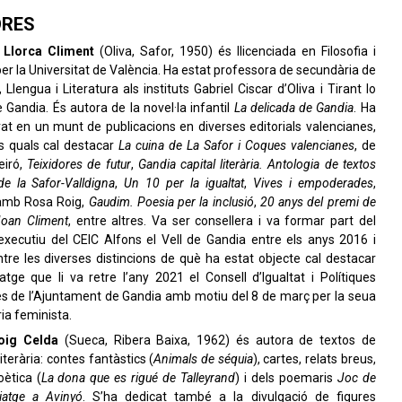
RES
 Llorca Climent
(Oliva, Safor, 1950) és llicenciada en Filosofia i
per la Universitat de València. Ha estat professora de secundària de
, Llengua i Literatura als instituts Gabriel Ciscar d’Oliva i Tirant lo
 Gandia. És autora de la novel·la infantil
La delicada de Gandia
. Ha
rat en un munt de publicacions en diverses editorials valencianes,
es quals cal destacar
La cuina de La Safor i Coques valencianes
, de
eiró,
Teixidores de futur
,
Gandia capital literària. Antologia de textos
de la Safor-Valldigna
,
Un 10 per la igualtat
,
Vives i empoderades
,
amb Rosa Roig,
Gaudim. Poesia per la inclusió
,
20 anys del premi de
Joan Climent
, entre altres. Va ser consellera i va formar part del
 executiu del CEIC Alfons el Vell de Gandia entre els anys 2016 i
tre les diverses distincions de què ha estat objecte cal destacar
tge que li va retre l’any 2021 el Consell d’Igualtat i Polítiques
ves de l’Ajuntament de Gandia amb motiu del 8 de març per la seua
ria feminista.
oig Celda
(Sueca, Ribera Baixa, 1962) és autora de textos de
literària: contes fantàstics (
Animals de séquia
), cartes, relats breus,
ètica (
La dona que es rigué de Talleyrand
) i dels poemaris
Joc de
iatge a Avinyó
. S’ha dedicat també a la divulgació de figures