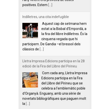
positives. Estem
[...]
Indilletres, una cita indefugible
Aquest cap de setmana hem
estat a la Bisbal d’Empordà, a
la fira del llibre Indilletres. És la
cinquena vegada que hi
participem. De Gandia –el bressol dels
clàssics de
[...]
Lletra Impresa Edicions participa en la 28
edició de la Fira del Llibre del Pirineu
Com cada any, Lletra Impresa
Edicions participa en la Fira
del Llibre del Pirineu que se
celebra a l'emblemàtic poble
d'Organyà. Enguany, amb una sèrie de
novetats bibliogràfiques que paguen molt
la
[...]