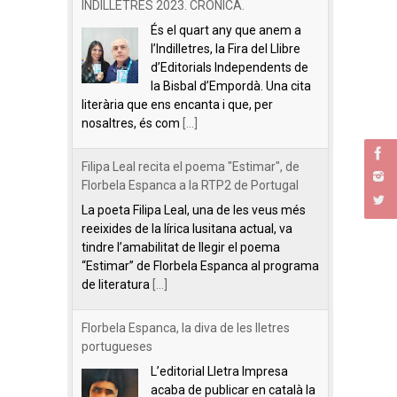
INDILLETRES 2023. CRÒNICA.
És el quart any que anem a
l’Indilletres, la Fira del Llibre
d’Editorials Independents de
la Bisbal d’Empordà. Una cita
literària que ens encanta i que, per
nosaltres, és com
[...]
Filipa Leal recita el poema "Estimar", de
Florbela Espanca a la RTP2 de Portugal
La poeta Filipa Leal, una de les veus més
reeixides de la lírica lusitana actual, va
tindre l’amabilitat de llegir el poema
“Estimar” de Florbela Espanca al programa
de literatura
[...]
Florbela Espanca, la diva de les lletres
portugueses
L’editorial Lletra Impresa
acaba de publicar en català la