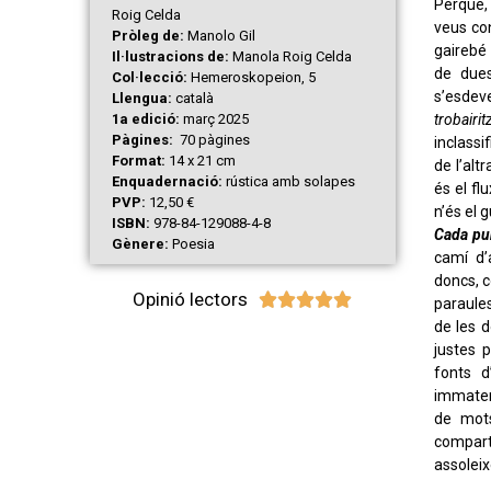
Perquè,
Roig Celda
veus con
Pròleg de:
Manolo Gil
gairebé 
Il·lustracions de:
Manola Roig Celda
de due
Col·lecció:
Hemeroskopeion, 5
s’esdev
Llengua:
català
trobairit
1a edició:
març 2025
Pàgines:
70 pàgines
inclassi
Format:
14 x 21 cm
de l’alt
Enquadernació:
rústica amb solapes
és el flu
PVP:
12,50 €
n’és el 
ISBN:
978-84-129088-4-8
Cada pu
Gènere:
Poesia
camí d’
doncs, c
Opinió lectors





paraule
de les d
justes 
fonts d
immateri
de mots
compart
assoleix