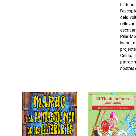
històriq
l’escrip
dels vol
rellevan
escrit a
Pilar Mo
Isabel 
project
Celda, 
patroci
nostres 