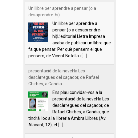
Un llibre per aprendre a pensar (o a
desaprendre-hi)
Un llibre per aprendre a
pensar (o a desaprendre-
hi)L’editorial Lletra Impresa
acaba de publicar un llibre que
fa que pensar: Per què pensem el que
pensem, de Vicent Botella i
[...]
presentació de la novel·la Les
descàrregues del caçador, de Rafael
Chirbes, a Gandia
Ens plau convidar-vos a la
presentació de la novel·la Les
descàrregues del caçador, de
Rafael Chirbes, a Gandia, que
tindrà lloc a la llibreria Ambra Llibres (Av.
Alacant, 12), el
[...]