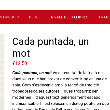
ISTRIBUCIÓ
BLOG
LA VALL DELS LLIBRES
TRAD
Cada puntada, un
mot
€
12,50
Cada puntada, un mot
és el resultat de la fusió de
dues veus que han provat de convertir-se en una de
sola. Com s’esdevenia amb la tençó de tradició
trobadoresca, les autores —dues trobairitz ben
modernes— d’aquest text genèricament escàpol i
inclassificable, hi estableixen un diàleg poètic en què
la distinció de l’una i de l’altra veu és supèrflua o