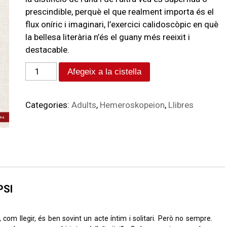
prescindible, perquè el que realment importa és el
flux oníric i imaginari, l’exercici calidoscòpic en què
la bellesa literària n’és el guany més reeixit i
destacable.
Afegeix a la cistella
Categories:
Adults
,
Hemeroskopeion
,
Llibres
PSI
, com llegir, és ben sovint un acte íntim i solitari. Però no sempre.