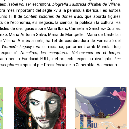
ues:
Isabel vol ser escriptora, biografia il·lustrada d’Isabel de Villena
,
tora més important del segle xv a la península ibèrica. I és autora
ums I i II de
Contem històries de dones d’ací
, que aborda figures
ts de l’economia, els negocis, la ciència, la política i la cultura. Ha
rticles de divulgació sobre Maria Ibars, Carmelina Sánchez-Cutillas,
nzó, Maria Antònia Salvà, Maria de Montpeller, Maria de Castella i
de Villena. A més a més, ha fet de coordinadora de Formació del
e
Women’s Legacy
i va comissariar, juntament amb Manola Roig
l’exposició
Nosaltres, les escriptores. Valencianes en el temps
,
nada per la Fundació FULL, i el projecte expositiu divulgatiu
Les
escriptores
, impulsat per Presidència de la Generalitat Valenciana.