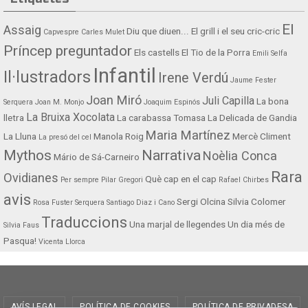
El
Assaig
Diu que diuen...
El grill i el seu cric-cric
Capvespre
Carles Mulet
Príncep preguntador
Els castells
El Tio de la Porra
Emili Selfa
Infantil
Il·lustradors
Irene Verdú
Jaume Fester
Joan Miró
Juli Capilla
La bona
Serquera
Joan M. Monjo
Joaquim Espinós
La Bruixa Xocolata
lletra
La carabassa Tomasa
La Delicada de Gandia
Maria Martínez
La Lluna
Manola Roig
Mercè Climent
La presó del cel
Mythos
Narrativa
Noèlia Conca
Mário de Sá-Carneiro
Rara
Ovidianes
Què cap en el cap
Per sempre
Pilar Gregori
Rafael Chirbes
avis
Sergi Olcina
Silvia Colomer
Rosa Fuster Serquera
Santiago Diaz i Cano
Traduccions
Una marjal de llegendes
Un dia més de
Silvia Faus
Pasqua!
Vicenta Llorca
AVÍS LEGAL
POLÍTICA DE COOKIES
POLÍTICA DE PRIVADESA