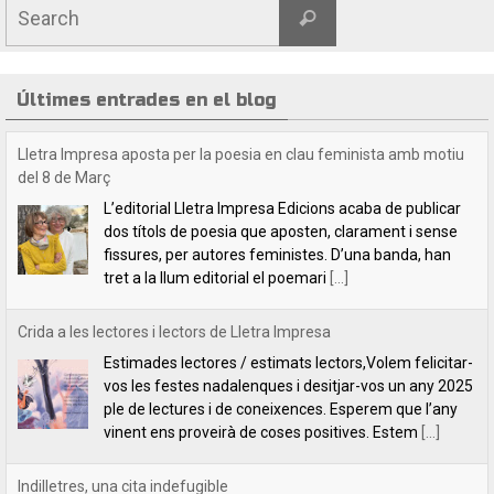
Últimes entrades en el blog
Crida a les lectores i lectors de Lletra Impresa
Estimades lectores / estimats lectors,Volem felicitar-
vos les festes nadalenques i desitjar-vos un any 2025
ple de lectures i de coneixences. Esperem que l’any
vinent ens proveirà de coses positives. Estem
[...]
Indilletres, una cita indefugible
Aquest cap de setmana hem estat a la Bisbal
d’Empordà, a la fira del llibre Indilletres. És la cinquena
vegada que hi participem. De Gandia –el bressol dels
clàssics de
[...]
Lletra Impresa Edicions participa en la 28 edició de la Fira del Llibre
del Pirineu