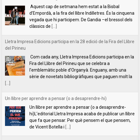
Com cada any, Lletra Impresa Edicions participa en la
Fira del Llibre del Pirineu que se celebra a
l'emblemàtic poble d'Organyà. Enguany, amb una
sèrie de novetats bibliogràfiques que paguen molt la
[...]
Un llibre per aprendre a pensar (o a desaprendre-hi)
Un llibre per aprendre a pensar (o a desaprendre-
hi)L’editorial Lletra Impresa acaba de publicar un llibre
que fa que pensar: Per què pensem el que pensem,
de Vicent Botella i
[...]
presentació de la novel·la Les descàrregues del caçador, de Rafael
Chirbes, a Gandia
Ens plau convidar-vos a la presentació de la novel·la
Les descàrregues del caçador, de Rafael Chirbes, a
Gandia, que tindrà lloc a la llibreria Ambra Llibres (Av.
Alacant, 12), el
[...]