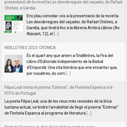
INDILLETRES 2023. CRÒNICA.
És el quart any que anem a l’Indilletres, la Fira del
Llibre d’Editorials Independents de la Bisbal
d’Empordà. Una cita literària que ens encanta i que,
per nosaltres, és com
[...]
Filipa Leal recita el poema "Estimar", de Florbela Espanca a la
RTP2 de Portugal
La poeta Filipa Leal, una de les veus més reeixides de la lírica
lusitana actual, va tindre l’amabilitat de llegir el poema “Estimar”
de Florbela Espanca al programa de literatura
[...]
Florbela Espanca, la diva de les lletres portugueses
L’editorial Lletra Impresa acaba de publicar en català
la primera obra íntegra de poesia de Florbela
Espanca. Es tracta de Bruc en flor (Charneca em flor,
en portuguès), considerat el
[...]
Tabernacle, de Carles Mulet