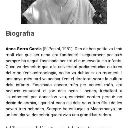
Biografia
Anna Serra Garcia
(El Papiol, 1981). Des de ben petita va tenir
molt clar que ser nena era fantàstic! I segurament per això
sempre ha seguit fascinada per tot el que envolta els infants.
Quan va descobrir que a la universitat podia estudiar cultures
del món fent antropologia, no ho va dubtar ni un moment. I
uns anys més tard va acabar fent el doctorat sobre la cultura
dels infants. Fascinada encara més per aquest món, ara
segueix estudiant el joc dels nens i nenes; treballant a
l’ajuntament per donar-los veu; escrivint contes perquè no
deixin de somiar, i gaudint cada dia dels seus tres fills i de les
seves tres nebodes. Sempre ha estiuejat a Madremanya, on
un bon dia va descobrir que hi vivia una gran il·lustradora.