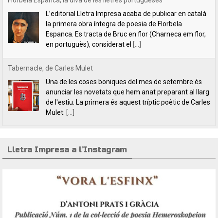
Una de les coses boniques del mes de setembre és
anunciar les novetats que hem anat preparant al llarg
de l'estiu. La primera és aquest tríptic poètic de Carles
Mulet:
[...]
Lletra Impresa aposta per la poesia en clau feminista amb motiu
del 8 de Març
L’editorial Lletra Impresa Edicions acaba de publicar
dos títols de poesia que aposten, clarament i sense
fissures, per autores feministes. D’una banda, han
tret a la llum editorial el poemari
[...]
Lletra Impresa a l’Instagram