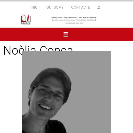
INICI
QUI SOM?
CONTACTE
Noèlia Conca