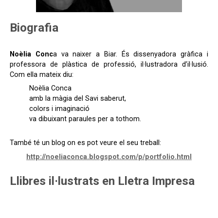
Biografia
Noèlia Conc
a va naixer a Biar. És dissenyadora gràfica i
professora de plàstica de professió, il·lustradora d’il·lusió.
Com ella mateix diu:
Noèlia Conca
amb la màgia del Savi saberut,
colors i imaginació
va dibuixant paraules per a tothom.
També té un blog on es pot veure el seu treball:
http://noeliaconca.blogspot.com/p/portfolio.html
Llibres il·lustrats en Lletra Impresa