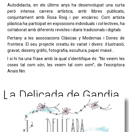
Autodidacta, en els últims anys ha desenvolupat una curta
però intensa carrera artística, amb llibres publicats,
conjuntament amb Rosa Roig i per encàrrec. Com artista
plàstica ha participat en exposicions individuals i col·lectives, ha
col·laborat amb diferents revistes i diaris tradicionals i digitals.
Pertany a les associacions Clásicas y Modernas i Dones de
frontera. El seu projecte creatiu és variat i divers: il·lustració,
gravat, disseny gràfic, fotografia, escultura, paper maixé…
I si hi ha una frase amb la qual s’identifique és: “No veiem les
coses tal com són, les veiem tal com som”, de l’escriptora
Anaïs Nin.
La Delicada de Gandia