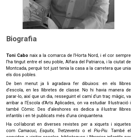
Biografia
Toni Cabo
naix a la comarca de l’Horta Nord, i el cor sempre
l’ha tingut entre el seu poble, Alfara del Patriarca, i la ciutat de
Montcada, perquè tot just tenia la casa a la carretera que unia
els dos pobles.
De ben menut ja li agradava fer dibuixos: en els llibres
d’escola, en les llibretes de classe. No hi havia manera de
parar-lo, així que un dia, resseguint el camí d’un traç màgic, va
arribar a l’Escola d’Arts Aplicades, on va estudiar Il·lustració i
també Còmic. Des d’aleshores es dedica a il·lustrar llibres
infantils i en té publicats més d’una cinquantena.
Ha col·laborat en diverses revistes per a xiquets i xiquetes
com
Camacuc
,
Esquitx, Tretzevents
o el
Piu-Piu
. També el