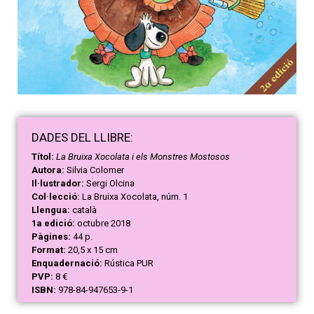
DAD
ES
DEL LLIBRE:
Títol:
La Bruixa Xocolata i els Monstres Mostosos
Autora:
Silvia Colomer
Il·lustrador:
Sergi Olcina
Col·lecció:
La Bruixa Xocolata, núm. 1
Llengua:
català
1a edició:
octubre 2018
Pàgines:
44 p.
Format:
20,5 x 15 cm
Enquadernació:
Rústica PUR
PVP:
8 €
ISBN:
978-84-947653-9-1