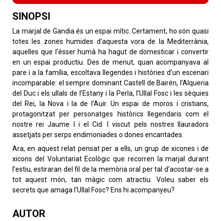
SINOPSI
La marjal de Gandia és un espai mític. Certament, ho són quasi
totes les zones humides d’aquesta vora de la Mediterrània,
aquelles que l’ésser humà ha hagut de domesticar i convertir
en un espai productiu. Des de menut, quan acompanyava al
pare i a la família, escoltava llegendes i històries d’un escenari
incomparable: el sempre dominant Castell de Bairén, l’Alqueria
del Duc i els ullals de l’Estany i la Perla, l’Ullal Fosc i les sèquies
del Rei, la Nova i la de l’Auir. Un espai de moros i cristians,
protagonitzat per personatges històrics llegendaris com el
nostre rei Jaume I i el Cid. I viscut pels nostres llauradors
assetjats per serps endimoniades o dones encantades.
Ara, en aquest relat pensat per a ells, un grup de xicones i de
xicons del Voluntariat Ecològic que recorren la marjal durant
l’estiu, estiraran del fil de la memòria oral per tal d’acostar-se a
tot aquest món, tan màgic com atractiu. Voleu saber els
secrets que amaga l’Ullal Fosc? Ens hi acompanyeu?
AUTOR