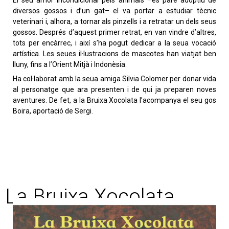
El seu amor incondicional pels animals –és pare adoptiu de
diversos gossos i d’un gat– el va portar a estudiar tècnic
veterinari i, alhora, a tornar als pinzells i a retratar un dels seus
gossos. Després d’aquest primer retrat, en van vindre d’altres,
tots per encàrrec, i així s’ha pogut dedicar a la seua vocació
artística. Les seues il·lustracions de mascotes han viatjat ben
lluny, fins a l’Orient Mitjà i Indonèsia.
Ha col·laborat amb la seua amiga Silvia Colomer per donar vida
al personatge que ara presenten i de qui ja preparen noves
aventures. De fet, a la Bruixa Xocolata l’acompanya el seu gos
Boira, aportació de Sergi.
La Bruixa Xocolata