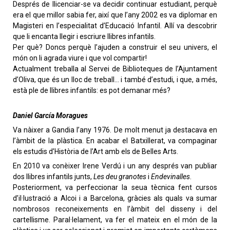
Després de llicenciar-se va decidir continuar estudiant, perquè
era el que millor sabia fer, així que l’any 2002 es va diplomar en
Magisteri en l’especialitat d’Educació Infantil. Allí va descobrir
que li encanta llegir i escriure llibres infantils.
Per què? Doncs perquè l’ajuden a construir el seu univers, el
món on li agrada viure i que vol compartir!
Actualment treballa al Servei de Biblioteques de l’Ajuntament
d’Oliva, que és un lloc de treball… i també d’estudi, i que, a més,
està ple de llibres infantils: es pot demanar més?
Daniel García Moragues
Va nàixer a Gandia l’any 1976. De molt menut ja destacava en
l’àmbit de la plàstica. En acabar el Batxillerat, va compaginar
els estudis d’Història de l’Art amb els de Belles Arts.
En 2010 va conèixer Irene Verdú i un any després van publiar
dos llibres infantils junts,
Les deu granotes
i
Endevinalles
.
Posteriorment, va perfeccionar la seua tècnica fent cursos
d’il·lustració a Alcoi i a Barcelona, gràcies als quals va sumar
nombrosos reconeixements en l’àmbit del disseny i del
cartellisme. Paral·lelament, va fer el mateix en el món de la