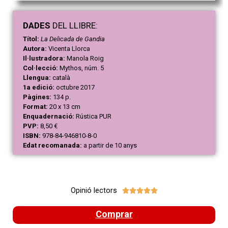
DAD
ES
DEL LLIBRE:
Títol:
La Delicada de Gandia
Autora:
Vicenta Llorca
Il·lustradora:
Manola Roig
Col·lecció:
Mythos, núm. 5
Llengua:
català
1a edició:
octubre 2017
Pàgines:
134 p.
Format:
20 x 13 cm
Enquadernació:
Rústica PUR
PVP:
8,50 €
ISBN:
978-84-946810-8-0
Edat recomanada:
a partir de 10 anys
Opinió lectors





Comprar