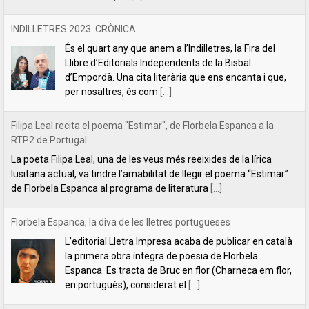
INDILLETRES 2023. CRÒNICA.
És el quart any que anem a l’Indilletres, la Fira del
Llibre d’Editorials Independents de la Bisbal
d’Empordà. Una cita literària que ens encanta i que,
per nosaltres, és com
[...]
Filipa Leal recita el poema "Estimar", de Florbela Espanca a la
RTP2 de Portugal
La poeta Filipa Leal, una de les veus més reeixides de la lírica
lusitana actual, va tindre l’amabilitat de llegir el poema “Estimar”
de Florbela Espanca al programa de literatura
[...]
Florbela Espanca, la diva de les lletres portugueses
L’editorial Lletra Impresa acaba de publicar en català
la primera obra íntegra de poesia de Florbela
Espanca. Es tracta de Bruc en flor (Charneca em flor,
en portuguès), considerat el
[...]