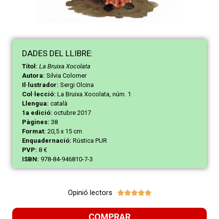
DAD
ES
DEL LLIBRE:
Títol:
La Bruixa Xocolata
Autora:
Silvia Colomer
Il·lustrador:
Sergi Olcina
Col·lecció:
La Bruixa Xocolata, núm. 1
Llengua:
català
1a edició:
octubre 2017
Pàgines:
38
Format:
20,5 x 15 cm
Enquadernació:
Rústica PUR
PVP:
8 €
ISBN:
978-84-946810-7-3
Opinió lectors





COMPRAR