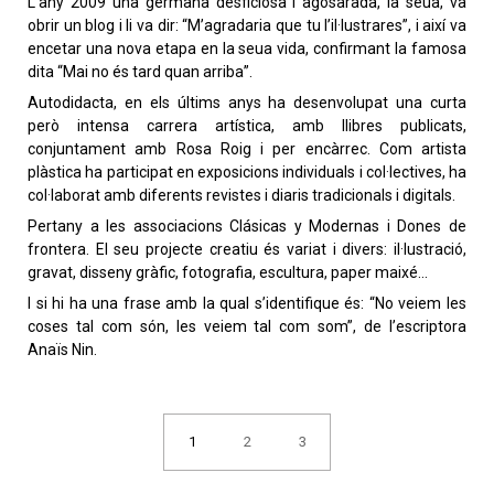
L’any 2009 una germana desficiosa i agosarada, la seua, va
obrir un blog i li va dir: “M’agradaria que tu l’il·lustrares”, i així va
encetar una nova etapa en la seua vida, confirmant la famosa
dita “Mai no és tard quan arriba”.
Autodidacta, en els últims anys ha desenvolupat una curta
però intensa carrera artística, amb llibres publicats,
conjuntament amb Rosa Roig i per encàrrec. Com artista
plàstica ha participat en exposicions individuals i col·lectives, ha
col·laborat amb diferents revistes i diaris tradicionals i digitals.
Pertany a les associacions Clásicas y Modernas i Dones de
frontera. El seu projecte creatiu és variat i divers: il·lustració,
gravat, disseny gràfic, fotografia, escultura, paper maixé…
I si hi ha una frase amb la qual s’identifique és: “No veiem les
coses tal com són, les veiem tal com som”, de l’escriptora
Anaïs Nin.
1
2
3