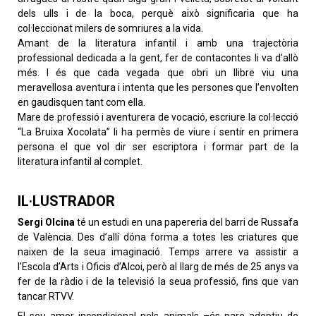
dels ulls i de la boca, perquè això significaria que ha
col·leccionat milers de somriures a la vida.
Amant de la literatura infantil i amb una trajectòria
professional dedicada a la gent, fer de contacontes li va d’allò
més. I és que cada vegada que obri un llibre viu una
meravellosa aventura i intenta que les persones que l’envolten
en gaudisquen tant com ella.
Mare de professió i aventurera de vocació, escriure la col·lecció
“La Bruixa Xocolata” li ha permès de viure i sentir en primera
persona el que vol dir ser escriptora i formar part de la
literatura infantil al complet.
IL·LUSTRADOR
Sergi Olcina
té un estudi en una papereria del barri de Russafa
de València. Des d’allí dóna forma a totes les criatures que
naixen de la seua imaginació. Temps arrere va assistir a
l’Escola d’Arts i Oficis d’Alcoi, però al llarg de més de 25 anys va
fer de la ràdio i de la televisió la seua professió, fins que van
tancar RTVV.