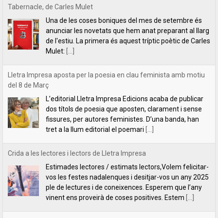
Tabernacle, de Carles Mulet
Una de les coses boniques del mes de setembre és
anunciar les novetats que hem anat preparant al llarg
de l'estiu. La primera és aquest tríptic poètic de Carles
Mulet:
[...]
Lletra Impresa aposta per la poesia en clau feminista amb motiu
del 8 de Març
L’editorial Lletra Impresa Edicions acaba de publicar
dos títols de poesia que aposten, clarament i sense
fissures, per autores feministes. D’una banda, han
tret a la llum editorial el poemari
[...]
Crida a les lectores i lectors de Lletra Impresa
Estimades lectores / estimats lectors,Volem felicitar-
vos les festes nadalenques i desitjar-vos un any 2025
ple de lectures i de coneixences. Esperem que l’any
vinent ens proveirà de coses positives. Estem
[...]