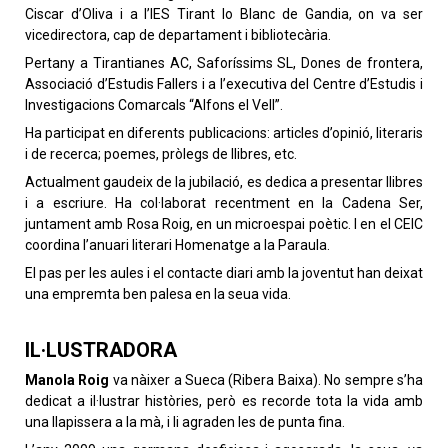
Ciscar d’Oliva i a l’IES Tirant lo Blanc de Gandia, on va ser
vicedirectora, cap de departament i bibliotecària.
Pertany a Tirantianes AC, Saforíssims SL, Dones de frontera,
Associació d’Estudis Fallers i a l’executiva del Centre d’Estudis i
Investigacions Comarcals “Alfons el Vell”.
Ha participat en diferents publicacions: articles d’opinió, literaris
i de recerca; poemes, pròlegs de llibres, etc.
Actualment gaudeix de la jubilació, es dedica a presentar llibres
i a escriure. Ha col·laborat recentment en la Cadena Ser,
juntament amb Rosa Roig, en un microespai poètic. I en el CEIC
coordina l’anuari literari Homenatge a la Paraula.
El pas per les aules i el contacte diari amb la joventut han deixat
una empremta ben palesa en la seua vida.
IL·LUSTRADORA
Manola Roig
va nàixer a Sueca (Ribera Baixa). No sempre s’ha
dedicat a il·lustrar històries, però es recorde tota la vida amb
una llapissera a la mà, i li agraden les de punta fina.