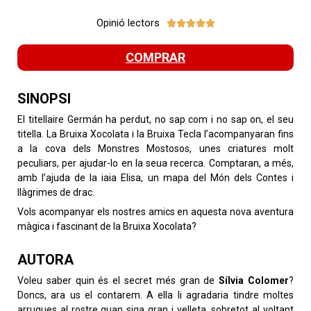
Opinió lectors





COMPRAR
SINOPSI
El titellaire Germán ha perdut, no sap com i no sap on, el seu
titella. La Bruixa Xocolata i la Bruixa Tecla l’acompanyaran fins
a la cova dels Monstres Mostosos, unes criatures molt
peculiars, per ajudar-lo en la seua recerca. Comptaran, a més,
amb l’ajuda de la iaia Elisa, un mapa del Món dels Contes i
llàgrimes de drac.
Vols acompanyar els nostres amics en aquesta nova aventura
màgica i fascinant de la Bruixa Xocolata?
AUTORA
Voleu saber quin és el secret més gran de
Sílvia Colomer
?
Doncs, ara us el contarem. A ella li agradaria tindre moltes
arrugues al rostre quan siga gran i velleta, sobretot al voltant