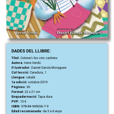
DAD
ES
DEL LLIBRE:
Títol:
Cotonet i les cinc carlotes
Autora:
Irene Verdú
Il·lustrador:
Daniel García Moragues
Col·lecció:
Caradura, 1
Llengua:
català
1a edició:
octubre 2019
Pàgines:
36
Format:
22 x 21 cm
Enquadernació:
Tapa dura
PVP:
15 €
ISBN:
978-84-949266-7-9
Edad recomanada:
de 3 a 6 anys