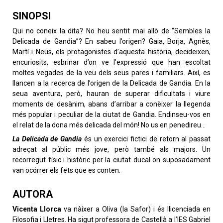
SINOPSI
Qui no coneix la dita? No heu sentit mai allò de “Sembles la
Delicada de Gandia”? En sabeu l’origen? Gaia, Borja, Agnès,
Martí i Neus, els protagonistes d’aquesta història, decideixen,
encuriosits, esbrinar d’on ve l’expressió que han escoltat
moltes vegades de la veu dels seus pares i familiars. Així, es
llancen a la recerca de l’origen de la Delicada de Gandia. En la
seua aventura, però, hauran de superar dificultats i viure
moments de desànim, abans d’arribar a conèixer la llegenda
més popular i peculiar de la ciutat de Gandia. Endinseu-vos en
el relat de la dona més delicada del món! No us en penedireu…
La Delicada de Gandia
és un exercici fictici de retorn al passat
adreçat al públic més jove, però també als majors. Un
recorregut físic i històric per la ciutat ducal on suposadament
van ocórrer els fets que es conten.
AUTORA
Vicenta Llorca
va nàixer a Oliva (la Safor) i és llicenciada en
Filosofia i Lletres. Ha sigut professora de Castellà a l’IES Gabriel