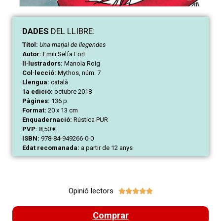
DAD
ES
DEL LLIBRE:
Títol:
Una marjal de llegendes
Autor:
Emili Selfa Fort
Il·lustradors:
Manola Roig
Col·lecció:
Mythos, núm. 7
Llengua:
català
1a edició:
octubre 2018
Pàgines:
136 p.
Format:
20 x 13 cm
Enquadernació:
Rústica PUR
PVP:
8,50 €
ISBN:
978-84-949266-0-0
Edat recomanada:
a partir de 12 anys
Opinió lectors





Comprar