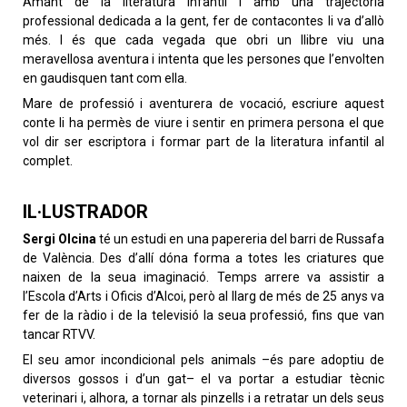
Amant de la literatura infantil i amb una trajectòria
professional dedicada a la gent, fer de contacontes li va d’allò
més. I és que cada vegada que obri un llibre viu una
meravellosa aventura i intenta que les persones que l’envolten
en gaudisquen tant com ella.
Mare de professió i aventurera de vocació, escriure aquest
conte li ha permès de viure i sentir en primera persona el que
vol dir ser escriptora i formar part de la literatura infantil al
complet.
IL·LUSTRADOR
Sergi Olcina
té un estudi en una papereria del barri de Russafa
de València. Des d’allí dóna forma a totes les criatures que
naixen de la seua imaginació. Temps arrere va assistir a
l’Escola d’Arts i Oficis d’Alcoi, però al llarg de més de 25 anys va
fer de la ràdio i de la televisió la seua professió, fins que van
tancar RTVV.
El seu amor incondicional pels animals –és pare adoptiu de
diversos gossos i d’un gat– el va portar a estudiar tècnic
veterinari i, alhora, a tornar als pinzells i a retratar un dels seus