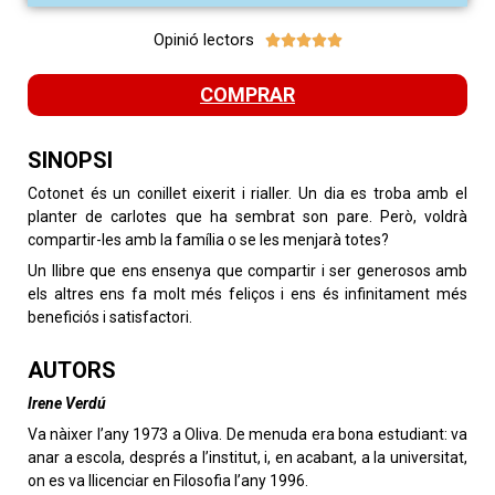
Opinió lectors





COMPRAR
SINOPSI
Cotonet és un conillet eixerit i rialler. Un dia es troba amb el
planter de carlotes que ha sembrat son pare. Però, voldrà
compartir-les amb la família o se les menjarà totes?
Un llibre que ens ensenya que compartir i ser generosos amb
els altres ens fa molt més feliços i ens és infinitament més
beneficiós i satisfactori.
AUTORS
Irene Verdú
Va nàixer l’any 1973 a Oliva. De menuda era bona estudiant: va
anar a escola, després a l’institut, i, en acabant, a la universitat,
on es va llicenciar en Filosofia l’any 1996.