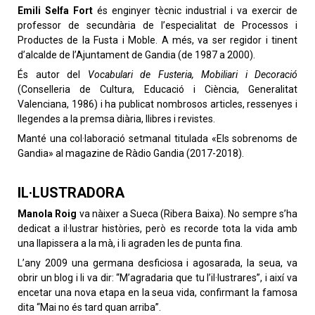
Emili Selfa Fort
és enginyer tècnic industrial i va exercir de
professor de secundària de l’especialitat de Processos i
Productes de la Fusta i Moble. A més, va ser regidor i tinent
d’alcalde de l’Ajuntament de Gandia (de 1987 a 2000).
És autor del
Vocabulari de Fusteria, Mobiliari i Decoració
(Conselleria de Cultura, Educació i Ciència, Generalitat
Valenciana, 1986) i ha publicat nombrosos articles, ressenyes i
llegendes a la premsa diària, llibres i revistes.
Manté una col·laboració setmanal titulada «Els sobrenoms de
Gandia» al magazine de Ràdio Gandia (2017-2018).
IL·LUSTRADORA
Manola Roig
va nàixer a Sueca (Ribera Baixa). No sempre s’ha
dedicat a il·lustrar històries, però es recorde tota la vida amb
una llapissera a la mà, i li agraden les de punta fina.
L’any 2009 una germana desficiosa i agosarada, la seua, va
obrir un blog i li va dir: “M’agradaria que tu l’il·lustrares”, i així va
encetar una nova etapa en la seua vida, confirmant la famosa
dita “Mai no és tard quan arriba”.