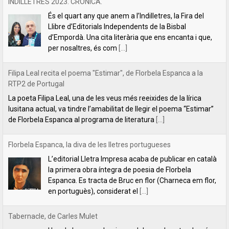
RTP2 de Portugal
La poeta Filipa Leal, una de les veus més reeixides de la lírica
lusitana actual, va tindre l’amabilitat de llegir el poema “Estimar”
de Florbela Espanca al programa de literatura
[...]
Florbela Espanca, la diva de les lletres portugueses
L’editorial Lletra Impresa acaba de publicar en català
la primera obra íntegra de poesia de Florbela
Espanca. Es tracta de Bruc en flor (Charneca em flor,
en portuguès), considerat el
[...]
Tabernacle, de Carles Mulet
Una de les coses boniques del mes de setembre és
anunciar les novetats que hem anat preparant al llarg
de l'estiu. La primera és aquest tríptic poètic de Carles
Mulet:
[...]
Lletra Impresa aposta per la poesia en clau feminista amb motiu
del 8 de Març