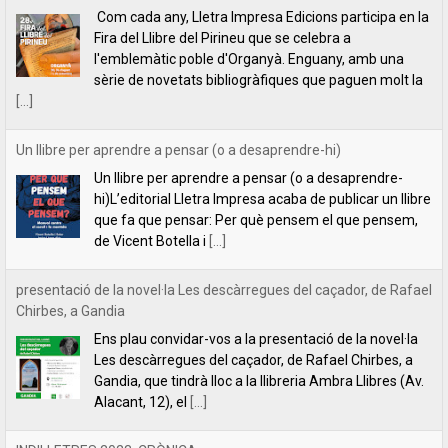
Un llibre per aprendre a pensar (o a desaprendre-
hi)L’editorial Lletra Impresa acaba de publicar un llibre
que fa que pensar: Per què pensem el que pensem,
de Vicent Botella i
[...]
presentació de la novel·la Les descàrregues del caçador, de Rafael
Chirbes, a Gandia
Ens plau convidar-vos a la presentació de la novel·la
Les descàrregues del caçador, de Rafael Chirbes, a
Gandia, que tindrà lloc a la llibreria Ambra Llibres (Av.
Alacant, 12), el
[...]
INDILLETRES 2023. CRÒNICA.
És el quart any que anem a l’Indilletres, la Fira del
Llibre d’Editorials Independents de la Bisbal
d’Empordà. Una cita literària que ens encanta i que,
per nosaltres, és com
[...]
Filipa Leal recita el poema "Estimar", de Florbela Espanca a la