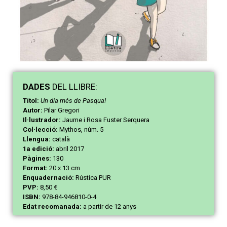
DAD
ES
DEL LLIBRE:
Títol:
Un dia més de Pasqua!
Autor:
Pilar Gregori
Il·lustrador:
Jaume i Rosa Fuster Serquera
Col·lecció:
Mythos, núm. 5
Llengua:
català
1a edició:
abril 2017
Pàgines:
130
Format:
20 x 13 cm
Enquadernació:
Rústica PUR
PVP:
8,50 €
ISBN:
978-84-946810-0-4
Edat recomanada:
a partir de 12 anys