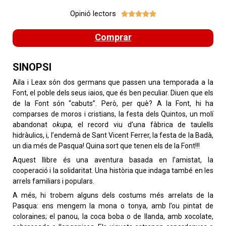
Opinió lectors





Comprar
SINOPSI
Aila i Leax són dos germans que passen una temporada a la
Font, el poble dels seus iaios, que és ben peculiar. Diuen que els
de la Font són “cabuts”. Però, per què? A la Font, hi ha
comparses de moros i cristians, la festa dels Quintos, un molí
abandonat
okupa
, el record viu d’una fàbrica de taulells
hidràulics, i, l’endemà de Sant Vicent Ferrer, la festa de la Badà,
un dia més de Pasqua! Quina sort que tenen els de la Font!!!
Aquest llibre és una aventura basada en l’amistat, la
cooperació i la solidaritat. Una història que indaga també en les
arrels familiars i populars.
A més, hi trobem alguns dels costums més arrelats de la
Pasqua: ens mengem la mona o tonya, amb l’ou pintat de
coloraines; el panou, la coca boba o de llanda, amb xocolate,