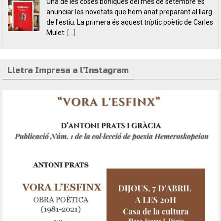
L’editorial Lletra Impresa Edicions acaba de publicar
dos títols de poesia que aposten, clarament i sense
fissures, per autores feministes. D’una banda, han
tret a la llum editorial el poemari
[...]
Lletra Impresa a l’Instagram