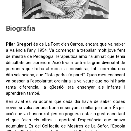
Biografia
Pilar Gregori
és de La Font d’en Carròs, encara que va nàixer
a València l’any 1954. Va començar a treballar molt jove fent
de mestra de Pedagogia Terapèutica amb l’alumnat que tenia
dificultats per aprendre. Això li va mostrar la gran diversitat de
persones que hi ha al món i a considerar, tal i com diu una
dita valenciana, que “Tota pedra fa paret”. Quan més endavant
va passar a l’escolaritat ordinària ja va veure que no hi havia
tanta diferència, la qüestió era ensenyar als infants i
aprendre’n també.
Ben aviat es va adonar que cada dia havia de saber coses
noves si volia ser una bona ensenyant i millor persona. És per
això que va buscar rotgles on poguera estar a gust escoltant
el que feien els altres i aportant l’experiència que anava
acumulant. És del Col·lectiu de Mestres de La Safor, l’Escola