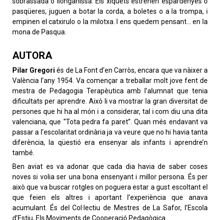
sobrassada o llonganissa. Els xiquets estrenen espardenyes o
pasqüeres, juguen a botar la corda, a boletes o a la trompa, i
empinen el catxirulo o la milotxa. I ens quedem pensant… en la
mona de Pasqua.
AUTORA
Pilar Gregori
és de La Font d’en Carròs, encara que va nàixer a
València l’any 1954. Va començar a treballar molt jove fent de
mestra de Pedagogia Terapèutica amb l’alumnat que tenia
dificultats per aprendre. Això li va mostrar la gran diversitat de
persones que hi ha al món i a considerar, tal i com diu una dita
valenciana, que “Tota pedra fa paret”. Quan més endavant va
passar a l’escolaritat ordinària ja va veure que no hi havia tanta
diferència, la qüestió era ensenyar als infants i aprendre’n
també.
Ben aviat es va adonar que cada dia havia de saber coses
noves si volia ser una bona ensenyant i millor persona. És per
això que va buscar rotgles on poguera estar a gust escoltant el
que feien els altres i aportant l’experiència que anava
acumulant. És del Col·lectiu de Mestres de La Safor, l’Escola
d’Estiu, Els Moviments de Cooperació Pedagògica…