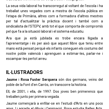
La seua vida laboral ha transcorregut al voltant de l’escola i ha
treballat unes vegades com a mestra de l’escola pública en
l’etapa de Primària, altres com a formadora d’altres mestres
per tal d’actualitzar la pràctica docent i també com a
sindicalista de l’STEPV, amb tot el que comporta de compromís
pel que fa a la situació laboral i el sistema educatiu.
Ara que ja està jubilada es trobe encara lligada a
l’aprenentatge i és per això que aquest llibre que teniu entre
mans està pensat perquè els infants coneguen els costums del
nostre poble valencià i aprenguen a estimar-les, parlar-ne i
escampar-les pertot arreu.
IL·LUSTRADORS
Jaume
i
Rosa Fuster Serquera
són dos germans, veïns del
poble de la Font d’en Carròs, on transcorre la història.
Ell, de 2001; i ella, de 1997. Dos joves ben primerencs que
treballen junts per primera vegada.
Jaume començarà a enfilar-se en l’estudi d’Arts en uns pocs
anys. Li agrada el dibuix i l’animació. Rosa estudia Belles Arts,