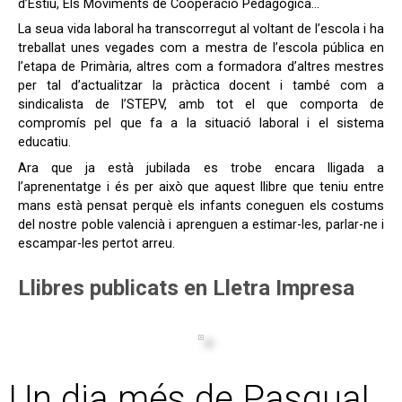
d’Estiu, Els Moviments de Cooperació Pedagògica…
La seua vida laboral ha transcorregut al voltant de l’escola i ha
treballat unes vegades com a mestra de l’escola pública en
l’etapa de Primària, altres com a formadora d’altres mestres
per tal d’actualitzar la pràctica docent i també com a
sindicalista de l’STEPV, amb tot el que comporta de
compromís pel que fa a la situació laboral i el sistema
educatiu.
Ara que ja està jubilada es trobe encara lligada a
l’aprenentatge i és per això que aquest llibre que teniu entre
mans està pensat perquè els infants coneguen els costums
del nostre poble valencià i aprenguen a estimar-les, parlar-ne i
escampar-les pertot arreu.
Llibres publicats en Lletra Impresa
Un dia més de Pasqua!