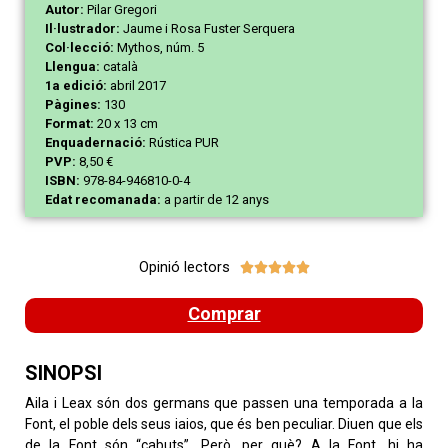
Autor:
Pilar Gregori
Il·lustrador:
Jaume i Rosa Fuster Serquera
Col·lecció:
Mythos, núm. 5
Llengua:
català
1a edició:
abril 2017
Pàgines:
130
Format:
20 x 13 cm
Enquadernació:
Rústica PUR
PVP:
8,50 €
ISBN:
978-84-946810-0-4
Edat recomanada:
a partir de 12 anys
Opinió lectors





Comprar
SINOPSI
Aila i Leax són dos germans que passen una temporada a la
Font, el poble dels seus iaios, que és ben peculiar. Diuen que els
de la Font són “cabuts”. Però, per què? A la Font, hi ha