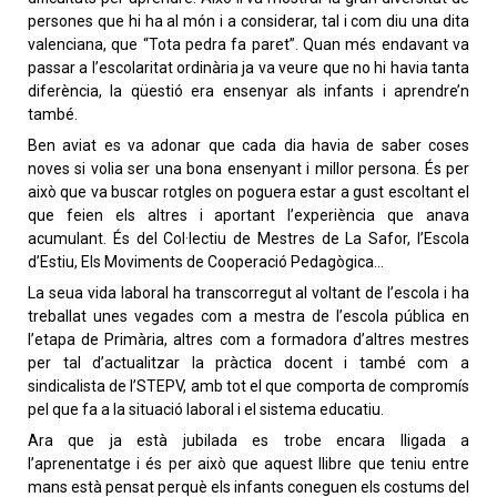
persones que hi ha al món i a considerar, tal i com diu una dita
valenciana, que “Tota pedra fa paret”. Quan més endavant va
passar a l’escolaritat ordinària ja va veure que no hi havia tanta
diferència, la qüestió era ensenyar als infants i aprendre’n
també.
Ben aviat es va adonar que cada dia havia de saber coses
noves si volia ser una bona ensenyant i millor persona. És per
això que va buscar rotgles on poguera estar a gust escoltant el
que feien els altres i aportant l’experiència que anava
acumulant. És del Col·lectiu de Mestres de La Safor, l’Escola
d’Estiu, Els Moviments de Cooperació Pedagògica…
La seua vida laboral ha transcorregut al voltant de l’escola i ha
treballat unes vegades com a mestra de l’escola pública en
l’etapa de Primària, altres com a formadora d’altres mestres
per tal d’actualitzar la pràctica docent i també com a
sindicalista de l’STEPV, amb tot el que comporta de compromís
pel que fa a la situació laboral i el sistema educatiu.
Ara que ja està jubilada es trobe encara lligada a
l’aprenentatge i és per això que aquest llibre que teniu entre
mans està pensat perquè els infants coneguen els costums del