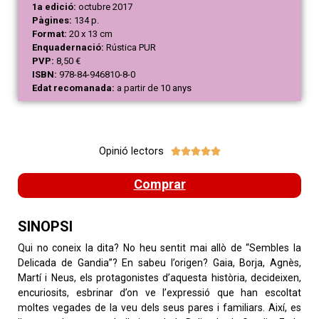
1a edició:
octubre 2017
Pàgines:
134 p.
Format:
20 x 13 cm
Enquadernació:
Rústica PUR
PVP:
8,50 €
ISBN:
978-84-946810-8-0
Edat recomanada:
a partir de 10 anys
Opinió lectors





Comprar
SINOPSI
Qui no coneix la dita? No heu sentit mai allò de “Sembles la
Delicada de Gandia”? En sabeu l’origen? Gaia, Borja, Agnès,
Martí i Neus, els protagonistes d’aquesta història, decideixen,
encuriosits, esbrinar d’on ve l’expressió que han escoltat
moltes vegades de la veu dels seus pares i familiars. Així, es