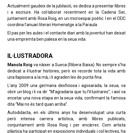
Actualment gaudeix de la jubilació, es dedica a presentar llibres
i a escriure. Ha col·laborat recentment en la Cadena Ser,
juntament amb Rosa Roig, en un microespai poètic. I en el CEIC
coordina l’anuari literari Homenatge a la Paraula.
El pas per les aules i el contacte diari amb la joventut han deixat
una empremta ben palesa en la seua vida.
IL·LUSTRADORA
Manola Roig
va nàixer a Sueca (Ribera Baixa). No sempre s’ha
dedicat a il·lustrar històries, però es recorde tota la vida amb
una llapissera a la mà, i li agraden les de punta fina.
L’any 2009 una germana desficiosa i agosarada, la seua, va
obrir un blog i li va dir: “M’agradaria que tu l’il·lustrares”, i així va
encetar una nova etapa en la seua vida, confirmant la famosa
dita “Mai no és tard quan arriba”.
Autodidacta, en els últims anys ha desenvolupat una curta
però intensa carrera artística, amb llibres publicats,
conjuntament amb Rosa Roig i per encàrrec. Com artista
plàstica ha participat en exposicions individuals i col·lectives, ha