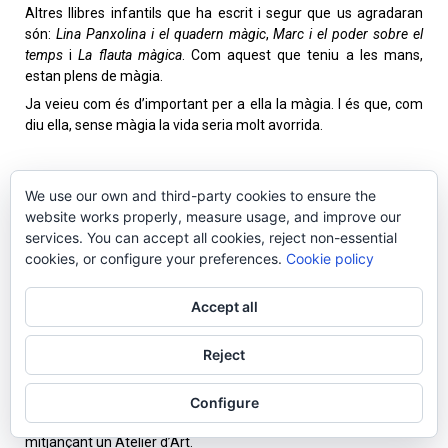
Altres llibres infantils que ha escrit i segur que us agradaran
són:
Lina Panxolina i el quadern màgic
,
Marc i el poder sobre el
temps
i
La flauta màgica
. Com aquest que teniu a les mans,
estan plens de màgia.
Ja veieu com és d’important per a ella la màgia. I és que, com
diu ella, sense màgia la vida seria molt avorrida.
IL·LUSTRADORA
We use our own and third-party cookies to ensure the
María José Ruzafa
«Laruzafa»
es defineix com a il·lustradora
website works properly, measure usage, and improve our
d’instants fugaços. Li encanten els xicotets detalls que guarden
services. You can accept all cookies, reject non-essential
en l’interior un missatge; xicotets gestos que expliquen una
cookies, or configure your preferences.
Cookie policy
gran història.
Ella mateixa afirma que té la sort de poder dibuixar les històries
Accept all
que li confien escriptors apassionats i valents.
També es diverteix il·lustrant tot allò que es posa al meu abast:
Reject
teles, pàgines webs, tendes senceres…
Una part del seu cor es troba en una escola a Castalla, on
Configure
acompanya els xiquets en el seu camí artístic i expressiu
mitjançant un Atelier d’Art.