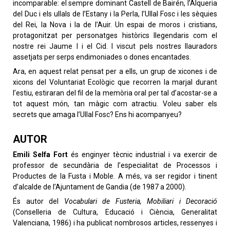
incomparable: el sempre dominant Castell de Bairén, l’Alqueria
del Duc i els ullals de l’Estany i la Perla, l’Ullal Fosc i les sèquies
del Rei, la Nova i la de l’Auir. Un espai de moros i cristians,
protagonitzat per personatges històrics llegendaris com el
nostre rei Jaume I i el Cid. I viscut pels nostres llauradors
assetjats per serps endimoniades o dones encantades.
Ara, en aquest relat pensat per a ells, un grup de xicones i de
xicons del Voluntariat Ecològic que recorren la marjal durant
l’estiu, estiraran del fil de la memòria oral per tal d’acostar-se a
tot aquest món, tan màgic com atractiu. Voleu saber els
secrets que amaga l’Ullal Fosc? Ens hi acompanyeu?
AUTOR
Emili Selfa Fort
és enginyer tècnic industrial i va exercir de
professor de secundària de l’especialitat de Processos i
Productes de la Fusta i Moble. A més, va ser regidor i tinent
d’alcalde de l’Ajuntament de Gandia (de 1987 a 2000).
És autor del
Vocabulari de Fusteria, Mobiliari i Decoració
(Conselleria de Cultura, Educació i Ciència, Generalitat
Valenciana, 1986) i ha publicat nombrosos articles, ressenyes i