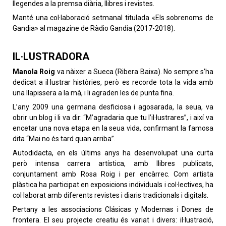
llegendes a la premsa diària, llibres i revistes.
Manté una col·laboració setmanal titulada «Els sobrenoms de
Gandia» al magazine de Ràdio Gandia (2017-2018).
IL·LUSTRADORA
Manola Roig
va nàixer a Sueca (Ribera Baixa). No sempre s’ha
dedicat a il·lustrar històries, però es recorde tota la vida amb
una llapissera a la mà, i li agraden les de punta fina.
L’any 2009 una germana desficiosa i agosarada, la seua, va
obrir un blog i li va dir: “M’agradaria que tu l’il·lustrares”, i així va
encetar una nova etapa en la seua vida, confirmant la famosa
dita “Mai no és tard quan arriba”.
Autodidacta, en els últims anys ha desenvolupat una curta
però intensa carrera artística, amb llibres publicats,
conjuntament amb Rosa Roig i per encàrrec. Com artista
plàstica ha participat en exposicions individuals i col·lectives, ha
col·laborat amb diferents revistes i diaris tradicionals i digitals.
Pertany a les associacions Clásicas y Modernas i Dones de
frontera. El seu projecte creatiu és variat i divers: il·lustració,