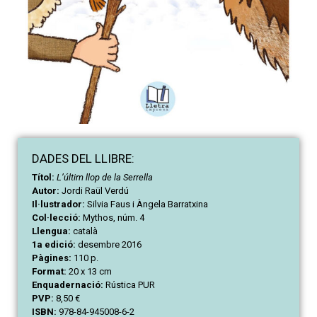
DAD
ES
DEL LLIBRE:
Títol:
L’últim llop de la Serrella
Autor:
Jordi Raül Verdú
Il·lustrador:
Silvia Faus i Àngela Barratxina
Col·lecció:
Mythos, núm. 4
Llengua:
català
1a edició:
desembre 2016
Pàgines:
110 p.
Format:
20 x 13 cm
Enquadernació:
Rústica PUR
PVP:
8,50 €
ISBN:
978-84-945008-6-2