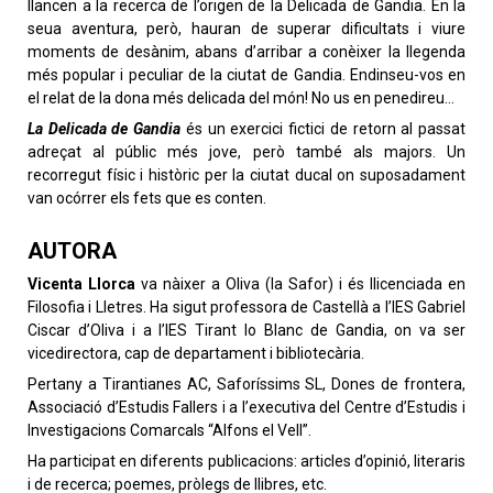
llancen a la recerca de l’origen de la Delicada de Gandia. En la
seua aventura, però, hauran de superar dificultats i viure
moments de desànim, abans d’arribar a conèixer la llegenda
més popular i peculiar de la ciutat de Gandia. Endinseu-vos en
el relat de la dona més delicada del món! No us en penedireu…
La Delicada de Gandia
és un exercici fictici de retorn al passat
adreçat al públic més jove, però també als majors. Un
recorregut físic i històric per la ciutat ducal on suposadament
van ocórrer els fets que es conten.
AUTORA
Vicenta Llorca
va nàixer a Oliva (la Safor) i és llicenciada en
Filosofia i Lletres. Ha sigut professora de Castellà a l’IES Gabriel
Ciscar d’Oliva i a l’IES Tirant lo Blanc de Gandia, on va ser
vicedirectora, cap de departament i bibliotecària.
Pertany a Tirantianes AC, Saforíssims SL, Dones de frontera,
Associació d’Estudis Fallers i a l’executiva del Centre d’Estudis i
Investigacions Comarcals “Alfons el Vell”.
Ha participat en diferents publicacions: articles d’opinió, literaris
i de recerca; poemes, pròlegs de llibres, etc.