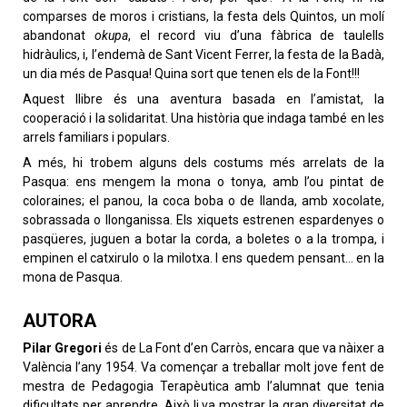
comparses de moros i cristians, la festa dels Quintos, un molí
abandonat
okupa
, el record viu d’una fàbrica de taulells
hidràulics, i, l’endemà de Sant Vicent Ferrer, la festa de la Badà,
un dia més de Pasqua! Quina sort que tenen els de la Font!!!
Aquest llibre és una aventura basada en l’amistat, la
cooperació i la solidaritat. Una història que indaga també en les
arrels familiars i populars.
A més, hi trobem alguns dels costums més arrelats de la
Pasqua: ens mengem la mona o tonya, amb l’ou pintat de
coloraines; el panou, la coca boba o de llanda, amb xocolate,
sobrassada o llonganissa. Els xiquets estrenen espardenyes o
pasqüeres, juguen a botar la corda, a boletes o a la trompa, i
empinen el catxirulo o la milotxa. I ens quedem pensant… en la
mona de Pasqua.
AUTORA
Pilar Gregori
és de La Font d’en Carròs, encara que va nàixer a
València l’any 1954. Va començar a treballar molt jove fent de
mestra de Pedagogia Terapèutica amb l’alumnat que tenia
dificultats per aprendre. Això li va mostrar la gran diversitat de