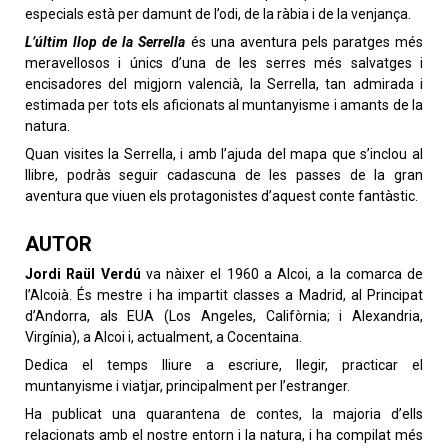
especials està per damunt de l’odi, de la ràbia i de la venjança.
L’últim llop de la Serrella
és una aventura pels paratges més
meravellosos i únics d’una de les serres més salvatges i
encisadores del migjorn valencià, la Serrella, tan admirada i
estimada per tots els aficionats al muntanyisme i amants de la
natura.
Quan visites la Serrella, i amb l’ajuda del mapa que s’inclou al
llibre, podràs seguir cadascuna de les passes de la gran
aventura que viuen els protagonistes d’aquest conte fantàstic.
AUTOR
Jordi Raül Verdú
va nàixer el 1960 a Alcoi, a la comarca de
l’Alcoià. És mestre i ha impartit classes a Madrid, al Principat
d’Andorra, als EUA (Los Angeles, Califòrnia; i Alexandria,
Virgínia), a Alcoi i, actualment, a Cocentaina.
Dedica el temps lliure a escriure, llegir, practicar el
muntanyisme i viatjar, principalment per l’estranger.
Ha publicat una quarantena de contes, la majoria d’ells
relacionats amb el nostre entorn i la natura, i ha compilat més