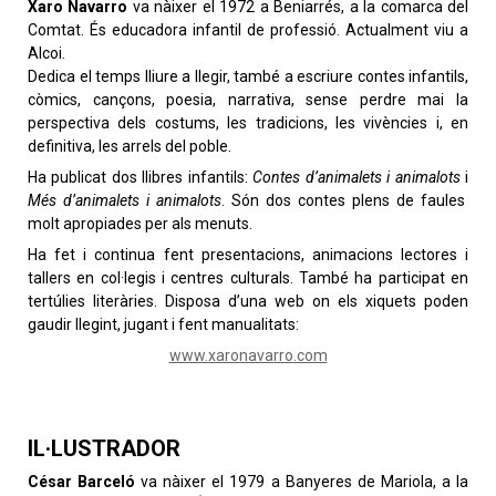
Xaro Navarro
va nàixer el 1972 a Beniarrés, a la comarca del
Comtat. És educadora infantil de professió. Actualment viu a
Alcoi.
Dedica el temps lliure a llegir, també a escriure contes infantils,
còmics, cançons, poesia, narrativa, sense perdre mai la
perspectiva dels costums, les tradicions, les vivències i, en
definitiva, les arrels del poble.
Ha publicat dos llibres infantils:
Contes d’animalets i animalots
i
Més d’animalets i animalots
. Són dos contes plens de faules
molt apropiades per als menuts.
Ha fet i continua fent presentacions, animacions lectores i
tallers en col·legis i centres culturals. També ha participat en
tertúlies literàries. Disposa d’una web on els xiquets poden
gaudir llegint, jugant i fent manualitats:
www.xaronavarro.com
IL·LUSTRADOR
César Barceló
va nàixer el 1979 a Banyeres de Mariola, a la