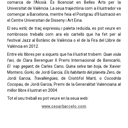
comarca de l’Alcoià. És llicenciat en Belles Arts per la
Universitat de València. La seua trajectòria com a il·lustrador va
començar a Barcelona, mentre feia el Postgrau d’Il·lustració en
el Centre Universitari de Disseny i Art Eina.
El seu estil, de traç expressiu i paleta reduïda, es pot veure en
nombrosos treballs com ara els cartells que ha fet per al
festival Jazz al Botànic de València o el de la Fira del Llibre de
València en 2012.
Entre els llibres per a xiquets que ha il·lustrat trobem:
Quan xiula
l’avi
, de Clara Berenguer II Premi Internacional de Benicarló;
El
nap gegant
, de Carles Cano;
Quina selva tan boja
, de Xavier
Montero;
Gorki
, de Jordi Garcia;
Els habitants del planeta Zero
, de
Jordi Garcia;
Travallengües
, de Cristòfol Martí; o
Cocodrila
Cocopau
, de Jordi Garcia, Premi de la Generalitat Valenciana al
millor llibre il·lustrat en 2004.
Tot el seu treball es pot veure en la seua web:
www.cesarbarcelo.com