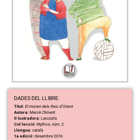
DAD
ES
DEL LLIBRE:
Títol:
El misteri dels Reis d’Orient
Autora:
Mercè Climent
Il·lustradora:
Laruzafa
Col·lecció:
Mythos, núm. 2
Llengua:
català
1a edició:
desembre 2016