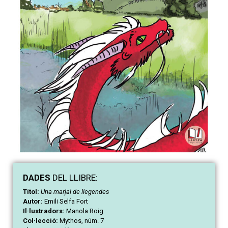
DAD
ES
DEL LLIBRE:
Títol:
Una marjal de llegendes
Autor:
Emili Selfa Fort
Il·lustradors:
Manola Roig
Col·lecció:
Mythos, núm. 7