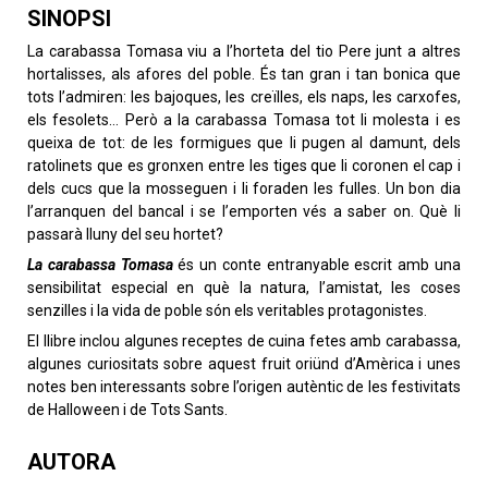
SINOPSI
La carabassa Tomasa viu a l’horteta del tio Pere junt a altres
hortalisses, als afores del poble. És tan gran i tan bonica que
tots l’admiren: les bajoques, les creïlles, els naps, les carxofes,
els fesolets… Però a la carabassa Tomasa tot li molesta i es
queixa de tot: de les formigues que li pugen al damunt, dels
ratolinets que es gronxen entre les tiges que li coronen el cap i
dels cucs que la mosseguen i li foraden les fulles. Un bon dia
l’arranquen del bancal i se l’emporten vés a saber on. Què li
passarà lluny del seu hortet?
La carabassa Tomasa
és un conte entranyable escrit amb una
sensibilitat especial en què la natura, l’amistat, les coses
senzilles i la vida de poble són els veritables protagonistes.
El llibre inclou algunes receptes de cuina fetes amb carabassa,
algunes curiositats sobre aquest fruit oriünd d’Amèrica i unes
notes ben interessants sobre l’origen autèntic de les festivitats
de Halloween i de Tots Sants.
AUTORA