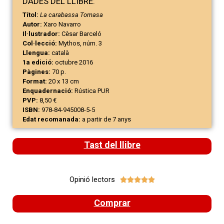
DAD
ES
DEL LLIBRE:
Títol:
La carabassa Tomasa
Autor:
Xaro Navarro
Il·lustrador:
Cèsar Barceló
Col·lecció:
Mythos, núm. 3
Llengua:
català
1a edició:
octubre 2016
Pàgines:
70 p.
Format:
20 x 13 cm
Enquadernació:
Rústica PUR
PVP:
8,50 €
ISBN:
978-84-945008-5-5
Edat recomanada:
a partir de 7 anys
Tast del llibre
Opinió lectors





Comprar