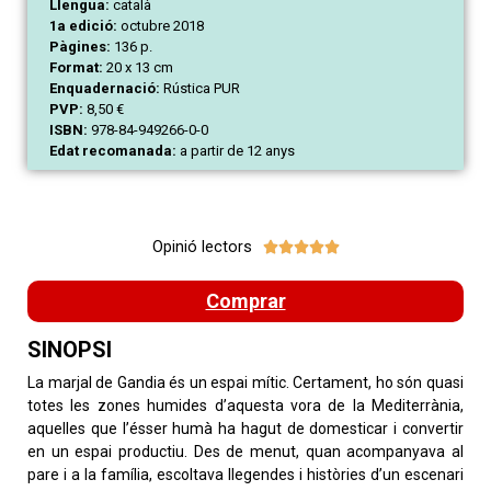
Llengua:
català
1a edició:
octubre 2018
Pàgines:
136 p.
Format:
20 x 13 cm
Enquadernació:
Rústica PUR
PVP:
8,50 €
ISBN:
978-84-949266-0-0
Edat recomanada:
a partir de 12 anys
Opinió lectors





Comprar
SINOPSI
La marjal de Gandia és un espai mític. Certament, ho són quasi
totes les zones humides d’aquesta vora de la Mediterrània,
aquelles que l’ésser humà ha hagut de domesticar i convertir
en un espai productiu. Des de menut, quan acompanyava al
pare i a la família, escoltava llegendes i històries d’un escenari