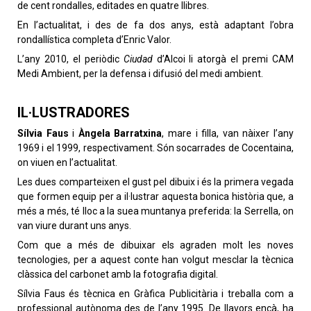
de cent rondalles, editades en quatre llibres.
En l’actualitat, i des de fa dos anys, està adaptant l’obra
rondallística completa d’Enric Valor.
L’any 2010, el periòdic
Ciudad
d’Alcoi li atorgà el premi CAM
Medi Ambient, per la defensa i difusió del medi ambient.
IL·LUSTRADORES
Sílvia Faus
i
Àngela Barratxina
, mare i filla, van nàixer l’any
1969 i el 1999, respectivament. Són socarrades de Cocentaina,
on viuen en l’actualitat.
Les dues comparteixen el gust pel dibuix i és la primera vegada
que formen equip per a il·lustrar aquesta bonica història que, a
més a més, té lloc a la suea muntanya preferida: la Serrella, on
van viure durant uns anys.
Com que a més de dibuixar els agraden molt les noves
tecnologies, per a aquest conte han volgut mesclar la tècnica
clàssica del carbonet amb la fotografia digital.
Sílvia Faus és tècnica en Gràfica Publicitària i treballa com a
professional autònoma des de l’any 1995. De llavors ençà, ha