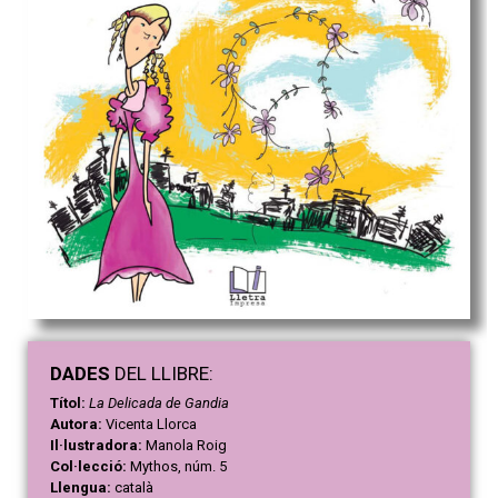
DAD
ES
DEL LLIBRE:
Títol:
La Delicada de Gandia
Autora:
Vicenta Llorca
Il·lustradora:
Manola Roig
Col·lecció:
Mythos, núm. 5
Llengua:
català