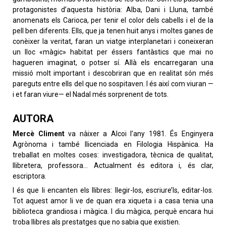
protagonistes d’aquesta història: Alba, Dani i Lluna, també
anomenats els Carioca, per tenir el color dels cabells i el de la
pell ben diferents. Ells, que ja tenen huit anys i moltes ganes de
conèixer la veritat, faran un viatge interplanetari i coneixeran
un lloc «màgic» habitat per éssers fantàstics que mai no
hagueren imaginat, o potser sí. Allà els encarregaran una
missió molt important i descobriran que en realitat són més
pareguts entre ells del que no sospitaven. I és així com viuran —
i et faran viure— el Nadal més sorprenent de tots.
AUTORA
Mercè Climent
va nàixer a Alcoi l’any 1981. És Enginyera
Agrònoma i també llicenciada en Filologia Hispànica. Ha
treballat en moltes coses: investigadora, tècnica de qualitat,
llibretera, professora… Actualment és editora i, és clar,
escriptora.
I és que li encanten els llibres: llegir-los, escriure’ls, editar-los.
Tot aquest amor li ve de quan era xiqueta i a casa tenia una
biblioteca grandiosa i màgica. I diu màgica, perquè encara hui
troba llibres als prestatges que no sabia que existien.