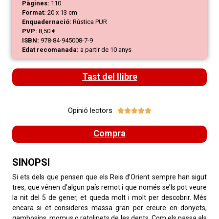
Pàgines:
110
Format:
20 x 13 cm
Enquadernació:
Rústica PUR
PVP:
8,50 €
ISBN:
978-84-945008-7-9
Edat recomanada:
a partir de 10 anys
Tast del llibre
Opinió lectors





Compra
SINOPSI
Si ets dels que pensen que els Reis d’Orient sempre han sigut
tres, que vénen d’algun país remot i que només se’ls pot veure
la nit del 5 de gener, et queda molt i molt per descobrir. Més
encara si et consideres massa gran per creure en donyets,
gambosins, momus o ratolinets de les dents. Com els passa als