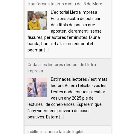
clau feminista amb motiu del 8 de Març
L’editorial Lletra Impresa
Edicions acaba de publicar
dos títols de poesia que
aposten, clarament i sense
fissures, per autores feministes. D’una
banda, han tret a la llum editorial el
poemari
[...]
Crida a les lectores i lectors de Lletra
Impresa
Estimades lectores / estimats
lectors,Volem felicitar-vos les
festes nadalenques i desitjar-
vos un any 2025 ple de
lectures i de coneixences. Esperem que
l’any vinent ens proveirà de coses
positives. Estem
[...]
Indilletres, una cita indefugible