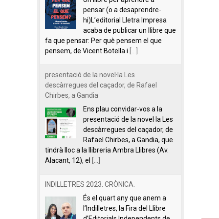
pensar (o a desaprendre-
hi)L’editorial Lletra Impresa
acaba de publicar un llibre que
fa que pensar: Per què pensem el que
pensem, de Vicent Botella i
[...]
presentació de la novel·la Les
descàrregues del caçador, de Rafael
Chirbes, a Gandia
Ens plau convidar-vos a la
presentació de la novel·la Les
descàrregues del caçador, de
Rafael Chirbes, a Gandia, que
tindrà lloc a la llibreria Ambra Llibres (Av.
Alacant, 12), el
[...]
INDILLETRES 2023. CRÒNICA.
És el quart any que anem a
l’Indilletres, la Fira del Llibre
d’Editorials Independents de