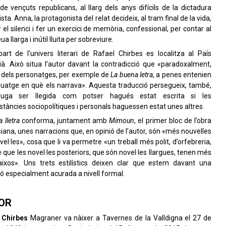
 de vençuts republicans, al llarg dels anys difícils de la dictadura
sta. Anna, la protagonista del relat decideix, al tram final de la vida,
 el silenci i fer un exercici de memòria, confessional, per contar al
seua llarga i inútil lluita per sobreviure.
art de l’univers literari de Rafael Chirbes es localitza al País
ià. Això situa l’autor davant la contradicció que «paradoxalment,
 dels personatges, per exemple de
La buena letra
, a penes entenien
nguatge en què els narrava». Aquesta traducció persegueix, també,
uga ser llegida com potser hagués estat escrita si les
stàncies sociopolítiques i personals haguessen estat unes altres.
 lletra
conforma, juntament amb
Mimoun
, el primer bloc de l’obra
siana, unes narracions que, en opinió de l’autor, són «més nouvelles
el·les», cosa que li va permetre «un treball més polit, d’orfebreria,
 que les novel·les posteriors, que són novel·les llargues, tenen més
aixos». Uns trets estilístics deixen clar que estem davant una
ió especialment acurada a nivell formal.
OR
 Chirbes
Magraner va nàixer a Tavernes de la Valldigna el 27 de