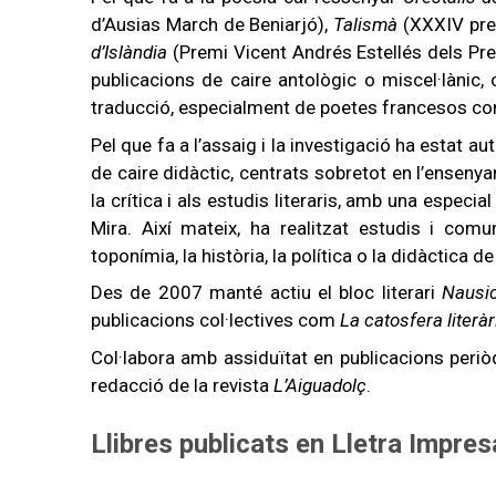
d’Ausias March de Beniarjó),
Talismà
(XXXIV prem
d’Islàndia
(Premi Vicent Andrés Estellés dels P
publicacions de caire antològic o miscel·lànic
traducció, especialment de poetes francesos com
Pel que fa a l’assaig i la investigació ha estat au
de caire didàctic, centrats sobretot en l’enseny
la crítica i als estudis literaris, amb una espec
Mira. Així mateix, ha realitzat estudis i com
toponímia, la història, la política o la didàctica 
Des de 2007 manté actiu el bloc literari
Nausi
publicacions col·lectives com
La catosfera literàr
Col·labora amb assiduïtat en publicacions periò
redacció de la revista
L’Aiguadolç
.
Llibres publicats en Lletra Impres