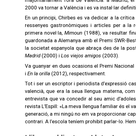
2000 va tornar a València i es va instal·lar defin
En un principi, Chirbes es va dedicar a la crítica 
ressenyes gastronòmiques i articles per a la 
primera novel·la,
Mimoun
(1988), va resultar fin
guardonada a Alemanya amb el Premi SWR-Bestenl
la societat espanyola que abraça des de la pos
Madrid
(2000) i
Los viejos amigos
(2003).
Va guanyar en dues ocasions el Premi Nacional d
i
En la orilla
(2012), respectivament.
Tot i ser un escriptor i periodista d’expressió ca
valencià, que era la seua llengua materna, com
entrevista que va concedir al seu amic d’adoles
revista L’Espill: «La meva llengua familiar és el v
generació, a mi ningú no em va proporcionar cap l
contrari. A l’escola teníem prohibit parlar-lo. H