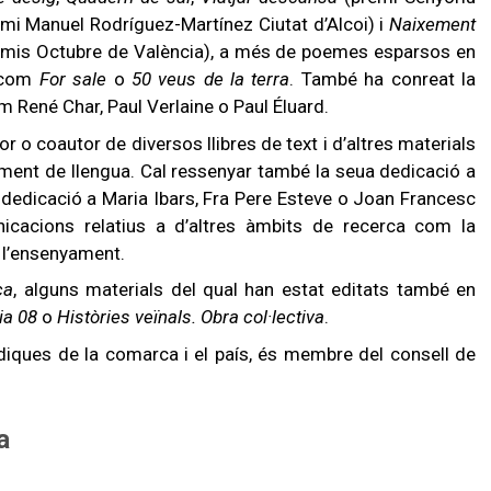
i Manuel Rodríguez-Martínez Ciutat d’Alcoi) i
Naixement
remis Octubre de València), a més de poemes esparsos en
, com
For sale
o
50 veus de la terra
. També ha conreat la
 René Char, Paul Verlaine o Paul Éluard.
tor o coautor de diversos llibres de text i d’altres materials
ament de llengua. Cal ressenyar també la seua dedicació a
ial dedicació a Maria Ibars, Fra Pere Esteve o Joan Francesc
unicacions relatius a d’altres àmbits de recerca com la
de l’ensenyament.
ca
, alguns materials del qual han estat editats també en
ia 08
o
Històries veïnals. Obra col·lectiva
.
diques de la comarca i el país, és membre del consell de
a