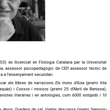
53) és llicenciat en Filologia Catalana per la Universitat
ria, assessor psicopedagògic de CEP, assessor tècnic de
tura a l’ensenyament secundari.
acar els llibres de narracions
Els mons d’Aixa
(premi Vila
laquàs) i
Cossos i mossos
(premi 25 d’Abril de Benissa);
evistes literàries i en antologies, com
6000 estúpids i 10
e desig
,
Quadern de sal
,
Viatjar descansa
(premi Senyoriu