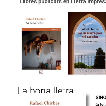
Llibres publicats en Lletra Impres
La bona lletra
SIN
La bona