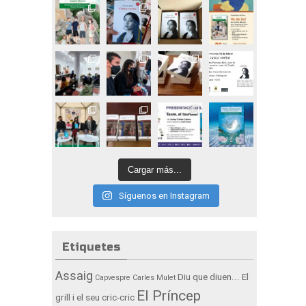
Cargar más...
Síguenos en Instagram
Etiquetes
Assaig
Diu que diuen...
El
Capvespre
Carles Mulet
El Príncep
grill i el seu cric-cric