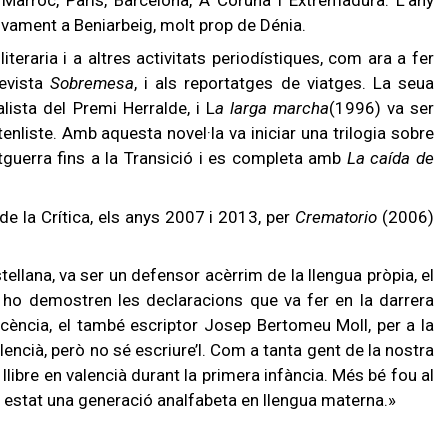
itivament a Beniarbeig, molt prop de Dénia.
literaria i a altres activitats periodístiques, com ara a fer
revista
Sobremesa
, i als reportatges de viatges. La seua
alista del Premi Herralde, i L
a larga marcha
(1996) va ser
iste. Amb aquesta novel·la va iniciar una trilogia sobre
tguerra fins a la Transició i es completa amb
La caída de
e la Crítica, els anys 2007 i 2013, per
Crematorio
(2006)
stellana, va ser un defensor acèrrim de la llengua pròpia, el
 ho demostren les declaracions que va fer en la darrera
cència, el també escriptor Josep Bertomeu Moll, per a la
alencià, però no sé escriure’l. Com a tanta gent de la nostra
libre en valencià durant la primera infància. Més bé fou al
em estat una generació analfabeta en llengua materna.»