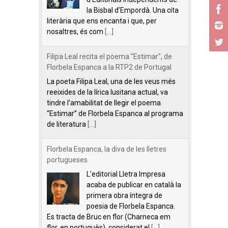
la Bisbal d’Empordà. Una cita
literària que ens encanta i que, per
nosaltres, és com
[...]
Filipa Leal recita el poema "Estimar", de
Florbela Espanca a la RTP2 de Portugal
La poeta Filipa Leal, una de les veus més
reeixides de la lírica lusitana actual, va
tindre l’amabilitat de llegir el poema
“Estimar” de Florbela Espanca al programa
de literatura
[...]
Florbela Espanca, la diva de les lletres
portugueses
L’editorial Lletra Impresa
acaba de publicar en català la
primera obra íntegra de
poesia de Florbela Espanca.
Es tracta de Bruc en flor (Charneca em
flor, en portuguès), considerat el
[...]