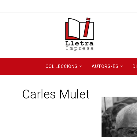
COL·LECCIONS
AUTORS/ES
D
Carles Mulet