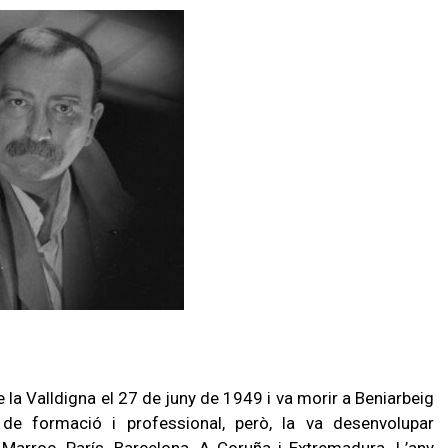
la Valldigna el 27 de juny de 1949 i va morir a Beniarbeig
de formació i professional, però, la va desenvolupar
 Marroc, París, Barcelona, A Coruña i Extremadura. L’any