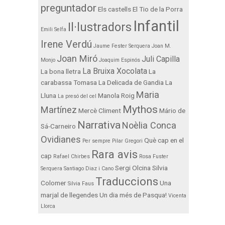
preguntador
Els castells
El Tio de la Porra
Infantil
Il·lustradors
Emili Selfa
Irene Verdú
Jaume Fester Serquera
Joan M.
Joan Miró
Juli Capilla
Monjo
Joaquim Espinós
La Bruixa Xocolata
La bona lletra
La
carabassa Tomasa
La Delicada de Gandia
La
Maria
Lluna
Manola Roig
La presó del cel
Mythos
Martínez
Mercè Climent
Mário de
Narrativa
Noèlia Conca
Sá-Carneiro
Ovidianes
Què cap en el
Per sempre
Pilar Gregori
Rara avis
cap
Rafael Chirbes
Rosa Fuster
Sergi Olcina
Silvia
Serquera
Santiago Diaz i Cano
Traduccions
Colomer
Una
Silvia Faus
marjal de llegendes
Un dia més de Pasqua!
Vicenta
Llorca