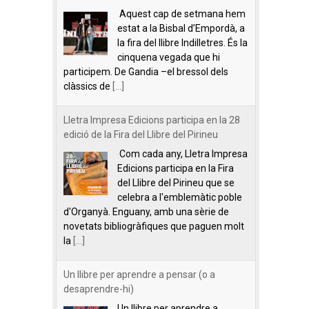
Aquest cap de setmana hem
estat a la Bisbal d’Empordà, a
la fira del llibre Indilletres. És la
cinquena vegada que hi
participem. De Gandia –el bressol dels
clàssics de
[...]
Lletra Impresa Edicions participa en la 28
edició de la Fira del Llibre del Pirineu
Com cada any, Lletra Impresa
Edicions participa en la Fira
del Llibre del Pirineu que se
celebra a l'emblemàtic poble
d'Organyà. Enguany, amb una sèrie de
novetats bibliogràfiques que paguen molt
la
[...]
Un llibre per aprendre a pensar (o a
desaprendre-hi)
Un llibre per aprendre a