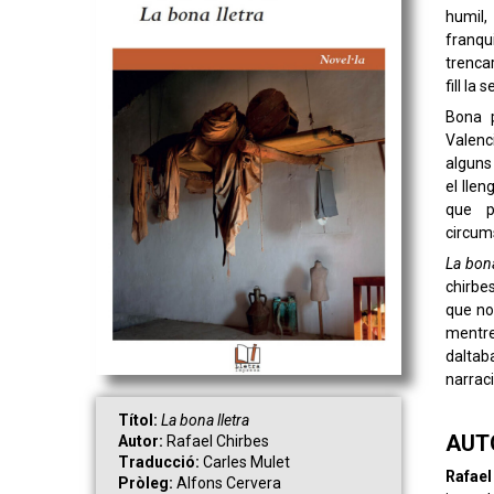
humil,
franqui
trencar
fill la 
Bona p
Valenc
alguns
el lle
que p
circum
La bona
chirbe
que nov
mentre
daltab
narrac
Títol:
La bona lletra
AUT
Autor:
Rafael Chirbes
Traducció:
Carles Mulet
Rafael
Pròleg:
Alfons Cervera