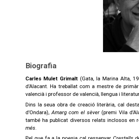
Biografia
Carles Mulet Grimalt
(Gata, la Marina Alta, 19
d’Alacant. Ha treballat com a mestre de primà
valencià i professor de valencià, llengua i litera
Dins la seua obra de creació literària, cal dest
d’Ondara),
Amarg com el sèver
(premi Vila d’A
també ha publicat diversos relats inclosos en r
més
.
Pel que fa a la poesia cal ressenyar
Crestalls d