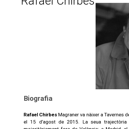
Rafael Chirbes
Biografia
Rafael Chirbes
Magraner va nàixer a Tavernes de 
el 15 d’agost de 2015. La seua trajectòria 
majoritàriament fora de València: a Madrid, el