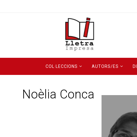
COL·LECCIONS
AUTORS/ES
D
Noèlia Conca