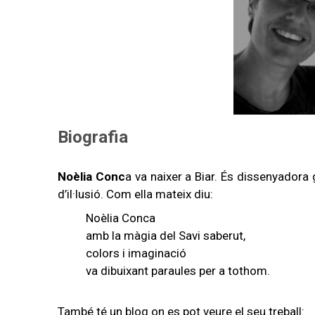
Biografia
Noèlia Conc
a va naixer a Biar. És dissenyadora 
d’il·lusió. Com ella mateix diu:
Noèlia Conca
amb la màgia del Savi saberut,
colors i imaginació
va dibuixant paraules per a tothom.
També té un blog on es pot veure el seu treball: