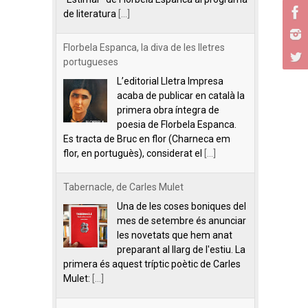
de literatura
[...]
Florbela Espanca, la diva de les lletres
portugueses
L’editorial Lletra Impresa
acaba de publicar en català la
primera obra íntegra de
poesia de Florbela Espanca.
Es tracta de Bruc en flor (Charneca em
flor, en portuguès), considerat el
[...]
Tabernacle, de Carles Mulet
Una de les coses boniques del
mes de setembre és anunciar
les novetats que hem anat
preparant al llarg de l'estiu. La
primera és aquest tríptic poètic de Carles
Mulet:
[...]