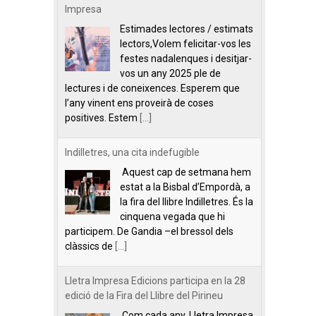
Impresa
Estimades lectores / estimats
lectors,Volem felicitar-vos les
festes nadalenques i desitjar-
vos un any 2025 ple de
lectures i de coneixences. Esperem que
l’any vinent ens proveirà de coses
positives. Estem
[...]
Indilletres, una cita indefugible
Aquest cap de setmana hem
estat a la Bisbal d’Empordà, a
la fira del llibre Indilletres. És la
cinquena vegada que hi
participem. De Gandia –el bressol dels
clàssics de
[...]
Lletra Impresa Edicions participa en la 28
edició de la Fira del Llibre del Pirineu
Com cada any, Lletra Impresa