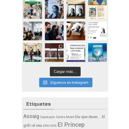
Cargar más...
Síguenos en Instagram
Etiquetes
Assaig
Diu que diuen...
El
Capvespre
Carles Mulet
El Príncep
grill i el seu cric-cric