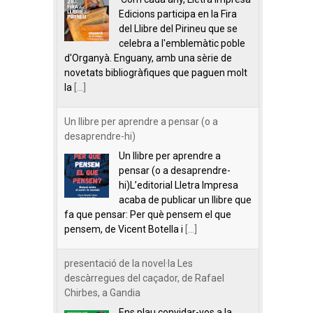
Edicions participa en la Fira
del Llibre del Pirineu que se
celebra a l'emblemàtic poble
d'Organyà. Enguany, amb una sèrie de
novetats bibliogràfiques que paguen molt
la
[...]
Un llibre per aprendre a pensar (o a
desaprendre-hi)
Un llibre per aprendre a
pensar (o a desaprendre-
hi)L’editorial Lletra Impresa
acaba de publicar un llibre que
fa que pensar: Per què pensem el que
pensem, de Vicent Botella i
[...]
presentació de la novel·la Les
descàrregues del caçador, de Rafael
Chirbes, a Gandia
Ens plau convidar-vos a la