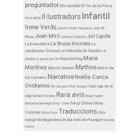
preguntador
Els castells
El Tio de la Porra
Infantil
Il·lustradors
Emili Selfa
Irene Verdú
Jaume Fester Serquera
Joan M.
Joan Miró
Juli Capilla
Monjo
Joaquim Espinós
La Bruixa Xocolata
La bona lletra
La
carabassa Tomasa
La Delicada de Gandia
La
Maria
Lluna
Manola Roig
La presó del cel
Mythos
Martínez
Mercè Climent
Mário de
Narrativa
Noèlia Conca
Sá-Carneiro
Ovidianes
Què cap en el
Per sempre
Pilar Gregori
Rara avis
cap
Rafael Chirbes
Rosa Fuster
Sergi Olcina
Silvia
Serquera
Santiago Diaz i Cano
Traduccions
Colomer
Una
Silvia Faus
marjal de llegendes
Un dia més de Pasqua!
Vicenta
Llorca