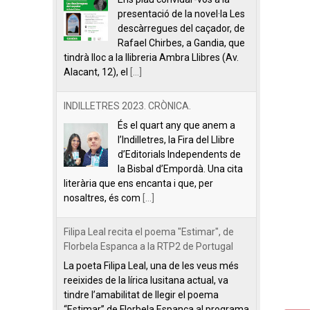
presentació de la novel·la Les
descàrregues del caçador, de
Rafael Chirbes, a Gandia, que
tindrà lloc a la llibreria Ambra Llibres (Av.
Alacant, 12), el
[...]
INDILLETRES 2023. CRÒNICA.
És el quart any que anem a
l’Indilletres, la Fira del Llibre
d’Editorials Independents de
la Bisbal d’Empordà. Una cita
literària que ens encanta i que, per
nosaltres, és com
[...]
Filipa Leal recita el poema "Estimar", de
Florbela Espanca a la RTP2 de Portugal
La poeta Filipa Leal, una de les veus més
reeixides de la lírica lusitana actual, va
tindre l’amabilitat de llegir el poema
“Estimar” de Florbela Espanca al programa