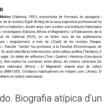
R
 Muñoz
(València, 1951), economista de formació, és assagista i
or de la revista
L’Espill
. Al llarg de la seua trajectòria professional ha
com a traductor i, durant anys, com a editor a la Institució Valenciana
s i Investigació (Edicions Alfons el Magnànim) i a Publicacions de la
itat de València (PUV), on va tindre cura de les publicacions
ques i singularment, a més de
L’Espill
, de les revistes
Pasajes
,
s
i
Transfer
. També fou professor a la Facultat d’Econòmiques de
. És autor dels llibres
Intervencions, entre cultura i política
(Tàndem),
A
el segle. Un dietari de reflexions
(Tres i Quatre) i
Herència d’una època
. Així mateix ha coordinat, entre altres, els volums col·lectius
Els
aris valencians
(Afers) i
El Magnànim: setanta anys de cultura
na
(IAM-CVEI). Col·labora habitualment en mitjans com
L’Avenç
,
El
eldiario.es
(edició valenciana).
o. Biografia atípica d’un