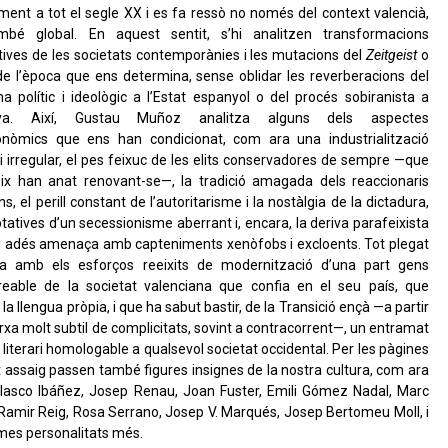
ment a tot el segle XX i es fa ressò no només del context valencià,
mbé global. En aquest sentit, s’hi analitzen transformacions
atives de les societats contemporànies i les mutacions del
Zeitgeist
o
de l’època que ens determina, sense oblidar les reverberacions del
 polític i ideològic a l’Estat espanyol o del procés sobiranista a
nya. Així, Gustau Muñoz analitza alguns dels aspectes
onòmics que ens han condicionat, com ara una industrialització
i irregular, el pes feixuc de les elits conservadores de sempre —que
ix han anat renovant-se—, la tradició amagada dels reaccionaris
s, el perill constant de l’autoritarisme i la nostàlgia de la dictadura,
tatives d’un secessionisme aberrant i, encara, la deriva parafeixista
i adés amenaça amb capteniments xenòfobs i excloents. Tot plegat
ta amb els esforços reeixits de modernització d’una part gens
eable de la societat valenciana que confia en el seu país, que
la llengua pròpia, i que ha sabut bastir, de la Transició ençà —a partir
rxa molt subtil de complicitats, sovint a contracorrent—, un entramat
 i literari homologable a qualsevol societat occidental. Per les pàgines
 assaig passen també figures insignes de la nostra cultura, com ara
Blasco Ibáñez, Josep Renau, Joan Fuster, Emili Gómez Nadal, Marc
 Ramir Reig, Rosa Serrano, Josep V. Marqués, Josep Bertomeu Moll, i
mes personalitats més.