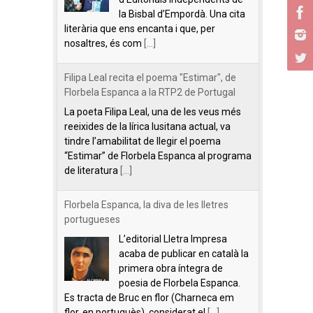
la Bisbal d’Empordà. Una cita
literària que ens encanta i que, per
nosaltres, és com
[...]
Filipa Leal recita el poema "Estimar", de
Florbela Espanca a la RTP2 de Portugal
La poeta Filipa Leal, una de les veus més
reeixides de la lírica lusitana actual, va
tindre l’amabilitat de llegir el poema
“Estimar” de Florbela Espanca al programa
de literatura
[...]
Florbela Espanca, la diva de les lletres
portugueses
L’editorial Lletra Impresa
acaba de publicar en català la
primera obra íntegra de
poesia de Florbela Espanca.
Es tracta de Bruc en flor (Charneca em
flor, en portuguès), considerat el
[...]