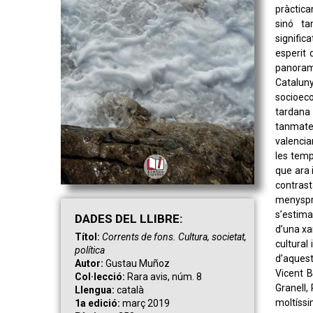
pràctica
sinó ta
signific
esperit 
panorama
Catalu
socioec
tardana 
tanmate
valencian
les temp
que ara 
contras
menyspr
s’estima 
DAD
ES
DEL LLIBRE:
d’una xa
Títol:
Corrents de fons. Cultura, societat,
cultural
política
d’aquest
Autor:
Gustau Muñoz
Vicent 
Col·lecció:
Rara avis, núm. 8
Granell,
Llengua:
català
moltíssi
1a edició:
març 2019