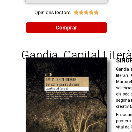
Opinions lectors





Comprar
Gandia, Capital Literàr
SINO
Gandia é
literari
Martorel
valencian
els segl
segona m
creativit
En aque
primera 
vital de