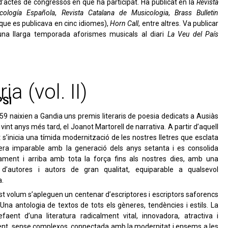
’actes de congressos en què ha participat. Ha publicat en la
Revista
cología Española
,
Revista Catalana de Musicologia
,
Brass Bulletin
 que es publicava en cinc idiomes),
Horn Call
, entre altres. Va publicar
una llarga temporada aforismes musicals al diari
La Veu del País
.
a (vol. II)
PSI
59 naixien a Gandia uns premis literaris de poesia dedicats a Ausiàs
 vint anys més tard, el Joanot Martorell de narrativa. A partir d’aquell
’inicia una tímida modernització de les nostres lletres que esclata
ra imparable amb la generació dels anys setanta i es consolida
vament i arriba amb tota la força fins als nostres dies, amb una
d’autores i autors de gran qualitat, equiparable a qualsevol
a.
t volum s’apleguen un centenar d’escriptores i escriptors saforencs
 Una antologia de textos de tots els gèneres, tendències i estils. La
faent d’una literatura radicalment vital, innovadora, atractiva i
nt, sense complexos, connectada amb la modernitat i ensems a les