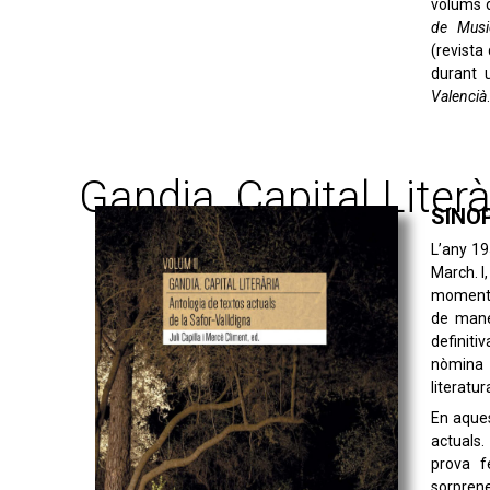
volums d
de Musi
(revista
durant 
Valencià
Gandia, Capital Literàri
SINO
L’any 19
March. I,
moment s
de mane
definiti
nòmina 
literatur
En aques
actuals.
prova fe
sorprene