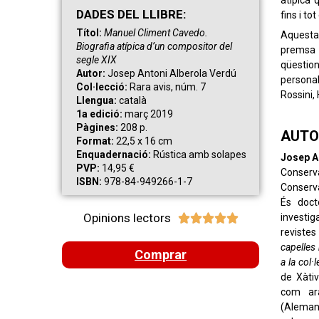
atípica 
DAD
ES
DEL LLIBRE:
fins i to
Títol:
Manuel Climent Cavedo.
Aquesta 
Biografia atípica d’un compositor del
premsa 
segle XIX
qüestion
Autor:
Josep Antoni Alberola Verdú
persona
Col·lecció:
Rara avis, núm. 7
Rossini, 
Llengua:
català
1a edició:
març 2019
Pàgines:
208 p.
AUTO
Format:
22,5 x 16 cm
Enquadernació:
Rústica amb solapes
Josep A
PVP:
14,95 €
Conserv
ISBN:
978-84-949266-1-7
Conserva
És doct
Opinions lectors
investig





revistes 
capelles
Comprar
a la col·
de Xàtiv
com a
(Aleman