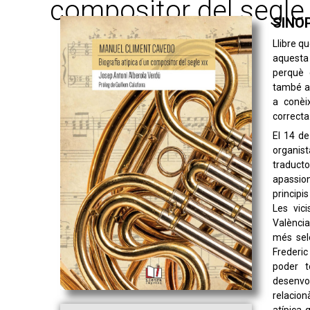
compositor del segle
SINO
Llibre qu
aquesta
perquè 
també al
a conèi
correcta
El 14 d
organis
traducto
apassio
principi
Les vici
València
més sele
Frederic
poder t
desenvol
relacion