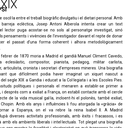
 XIX
PSI
e oscil·la entre el treball biogràfic divulgatiu i el dietari personal. Amb
 barreja eclèctica, Josep Antoni Alberola intenta crear un text
el lector puga acostar-se no sols al personatge investigat, sinó
s pensaments i vivències de l’investigador davant el repte de donar
xer el passat d’una forma coherent i alhora metodològicament
.
e febrer de 1870 moria a Madrid el gandià Manuel Climent Cavedo,
ta eclesiàstic, compositor, pianista, pedagog, militar carlista,
r, articulista, cronista i secretari d’empreses mineres. Una biografia
nant que difícilment podia haver imaginat un xiquet nascut a
s del segle XIX a Gandia i educat a la Col·legiata i a les Escoles Pies.
ssituds polítiques i personals el menaren a establir-se primer a
, i després com a exiliat a França, on establí contacte amb el cercle
cte de la vida musical gal·la, incloent-hi el polonès, també exiliat,
 Chopin. Amb els anys i influències li fou atorgada la «gràcia» de
ornar a Espanya, on el va rebre la reina Isabel II. A Madrid
upà diverses activitats professionals, amb èxits i fracassos, i es
à amb els ambients liberals i intel·lectuals. Tot plegat una biografia