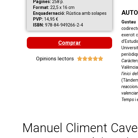
Pàgines:
258 p.
Format:
22,5 x 16 cm
AUTO
Enquadernació:
Rústica amb solapes
PVP:
14,95 €
Gustau
ISBN:
978-84-949266-2-4
codirect
exercit 
d’Estudi
Comprar
Univers
periòdi
Opinions lectors





Caràcter
València
l’inici d
(Tàndem)
reaccion
valencia
Temps
i
Manuel Climent Caved