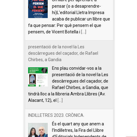
pensar (o a desaprendre-
hi)L’editorial Lletra Impresa
acaba de publicar un llibre que
fa que pensar: Per què pensem el que
pensem, de Vicent Botella i
[...]
presentació de la novel·la Les
descàrregues del caçador, de Rafael
Chirbes, a Gandia
Ens plau convidar-vos a la
presentació de la novel·la Les
descàrregues del caçador, de
Rafael Chirbes, a Gandia, que
tindrà lloc a la llibreria Ambra Llibres (Av.
Alacant, 12), el
[...]
INDILLETRES 2023. CRÒNICA.
És el quart any que anem a
l’Indilletres, la Fira del Llibre
d’Editorials Independents de