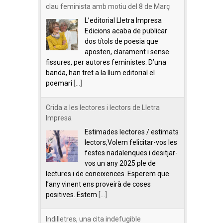
clau feminista amb motiu del 8 de Març
L’editorial Lletra Impresa
Edicions acaba de publicar
dos títols de poesia que
aposten, clarament i sense
fissures, per autores feministes. D’una
banda, han tret a la llum editorial el
poemari
[...]
Crida a les lectores i lectors de Lletra
Impresa
Estimades lectores / estimats
lectors,Volem felicitar-vos les
festes nadalenques i desitjar-
vos un any 2025 ple de
lectures i de coneixences. Esperem que
l’any vinent ens proveirà de coses
positives. Estem
[...]
Indilletres, una cita indefugible