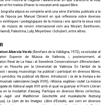
que ens mostra la fragilitat i aleatorietat en què transcorre la vida,
t en el fet mateix d’haver-lo rescatat amb aquest llibre.
biografia atípica es completa amb una sèrie d’articles publicats a la
de l’època per Manuel Climent en què reflexiona sobre diverses
s estètiques i pedagògiques de la música i ens aporta la seua visió
l de músics de renom internacional com ara Mozart, Beethoven,
Haendl, Palestrina, Lully, Meyerbeer i Schubert, entre altres.
R
ntoni Alberola Verdú
(Benifairó de la Valldigna, 1972), va estudiar al
atori Superior de Música de València, i, posteriorment, al
tori Reial de La Haia i al Sweelinck Conservatorium d’Amsterdam.
or en Filosofia per la Universitat de València. En l’àmbit de la
ació i assaig musicològic ha publicat i participat en diversos llibres,
i periòdics. Ha publicat els llibres:
Introducció i ús de la trompa a les
 musicals valencianes (segle XVIII)
, i
Música, església i ciutat. La música
legiata de Xàtiva al segle XVII
amb el qual va guanyar el Premi Literari
a en la modalitat d’assaig. Participa en diversos llibres col·lectius,
ra
Jagd- und Waldhörner. Geschichte und musikalische Nutzung
ya),
La Llum de les Imatges. Llibre d’Estudis
, així com en diversos