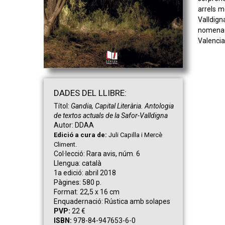
arrels m
Valldign
nomenada
Valencia
DAD
ES
DEL LLIBRE:
Títol:
Gandia, Capital Literària. Antologia
de textos actuals de la Safor-Valldigna
Autor:
DDAA
Edició a cura de:
Juli Capilla i Mercè
Climent.
Col·lecció:
Rara avis, núm. 6
Llengua:
català
1a edició:
abril 2018
Pàgines:
580 p.
Format:
22,5 x 16 cm
Enquadernació:
Rústica amb solapes
PVP:
22 €
ISBN:
978-84-947653-6-0