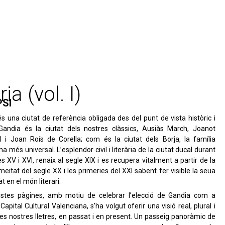
ia (vol. I)
PSI
s una ciutat de referència obligada des del punt de vista històric i
. Gandia és la ciutat dels nostres clàssics, Ausiàs March, Joanot
l i Joan Roís de Corella; com és la ciutat dels Borja, la família
a més universal. L’esplendor civil i literària de la ciutat ducal durant
es XV i XVI, renaix al segle XIX i es recupera vitalment a partir de la
eitat del segle XX i les primeries del XXI sabent fer visible la seua
at en el món literari.
stes pàgines, amb motiu de celebrar l’elecció de Gandia com a
Capital Cultural Valenciana, s’ha volgut oferir una visió real, plural i
 les nostres lletres, en passat i en present. Un passeig panoràmic de