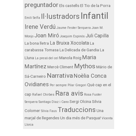
preguntador
Els castells
El Tio de la Porra
Infantil
Il·lustradors
Emili Selfa
Irene Verdú
Jaume Fester Serquera
Joan M.
Joan Miró
Juli Capilla
Monjo
Joaquim Espinós
La Bruixa Xocolata
La bona lletra
La
carabassa Tomasa
La Delicada de Gandia
La
Maria
Lluna
Manola Roig
La presó del cel
Mythos
Martínez
Mercè Climent
Mário de
Narrativa
Noèlia Conca
Sá-Carneiro
Ovidianes
Què cap en el
Per sempre
Pilar Gregori
Rara avis
cap
Rafael Chirbes
Rosa Fuster
Sergi Olcina
Silvia
Serquera
Santiago Diaz i Cano
Traduccions
Colomer
Una
Silvia Faus
marjal de llegendes
Un dia més de Pasqua!
Vicenta
Llorca