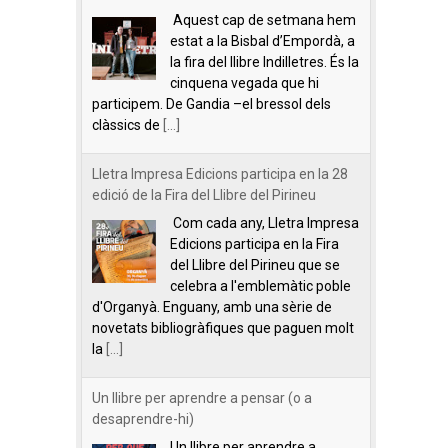
Aquest cap de setmana hem
estat a la Bisbal d’Empordà, a
la fira del llibre Indilletres. És la
cinquena vegada que hi
participem. De Gandia –el bressol dels
clàssics de
[...]
Lletra Impresa Edicions participa en la 28
edició de la Fira del Llibre del Pirineu
Com cada any, Lletra Impresa
Edicions participa en la Fira
del Llibre del Pirineu que se
celebra a l'emblemàtic poble
d'Organyà. Enguany, amb una sèrie de
novetats bibliogràfiques que paguen molt
la
[...]
Un llibre per aprendre a pensar (o a
desaprendre-hi)
Un llibre per aprendre a