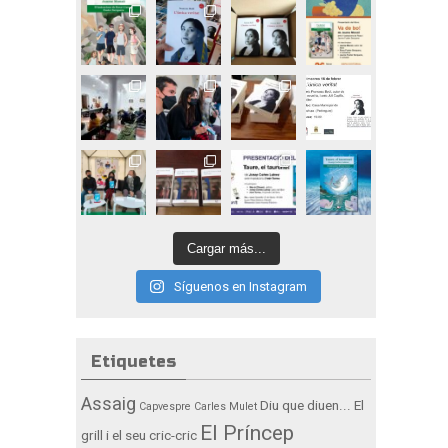
Cargar más...
Síguenos en Instagram
Etiquetes
Assaig
Diu que diuen...
El
Capvespre
Carles Mulet
El Príncep
grill i el seu cric-cric