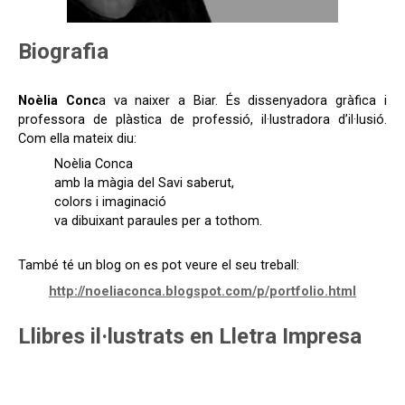
Biografia
Noèlia Conc
a va naixer a Biar. És dissenyadora gràfica i
professora de plàstica de professió, il·lustradora d’il·lusió.
Com ella mateix diu:
Noèlia Conca
amb la màgia del Savi saberut,
colors i imaginació
va dibuixant paraules per a tothom.
També té un blog on es pot veure el seu treball:
http://noeliaconca.blogspot.com/p/portfolio.html
Llibres il·lustrats en Lletra Impresa