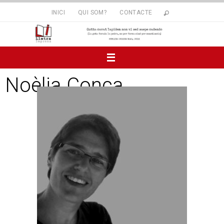
INICI
QUI SOM?
CONTACTE
Noèlia Conca