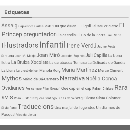
Etiquetes
El
Assaig
Diu que diuen...
El grill i el seu cric-cric
Capvespre
Carles Mulet
Príncep preguntador
Els castells
El Tio de la Porra
Emili Selfa
Infantil
Il·lustradors
Irene Verdú
Jaume Fester
Joan Miró
Juli Capilla
La bona
Serquera
Joan M. Monjo
Joaquim Espinós
La Bruixa Xocolata
lletra
La carabassa Tomasa
La Delicada de Gandia
Maria Martínez
La Lluna
Manola Roig
Mercè Climent
La presó del cel
Mythos
Narrativa
Noèlia Conca
Mário de Sá-Carneiro
Rara
Ovidianes
Què cap en el cap
Per sempre
Pilar Gregori
Rafael Chirbes
avis
Sergi Olcina
Silvia Colomer
Rosa Fuster Serquera
Santiago Diaz i Cano
Traduccions
Una marjal de llegendes
Un dia més de
Silvia Faus
Pasqua!
Vicenta Llorca