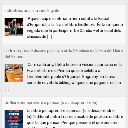
Lletra Impresa Edicions participa en la 28 edició de la Fira del Llibre
del Pirineu
Com cada any, Lletra Impresa Edicions participa en la
Fira del Llibre del Pirineu que se celebra a
l'emblemàtic poble d'Organyà. Enguany, amb una
sèrie de novetats bibliogràfiques que paguen molt la
[...]
Un llibre per aprendre a pensar (o a desaprendre-hi)
Un llibre per aprendre a pensar (o a desaprendre-
hi)L’editorial Lletra Impresa acaba de publicar un llibre
que fa que pensar: Per què pensem el que pensem,
de Vicent Botella i
[...]
presentació de la novel·la Les descàrregues del caçador, de Rafael
Chirbes, a Gandia
Ens plau convidar-vos a la presentació de la novel·la
Les descàrregues del caçador, de Rafael Chirbes, a
Gandia, que tindrà lloc a la llibreria Ambra Llibres (Av.