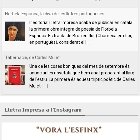
Tabernacle, de Carles Mulet
Una de les coses boniques del mes de setembre és
anunciar les novetats que hem anat preparant al llarg
de l'estiu. La primera és aquest tríptic poètic de Carles
Mulet:
[...]
Lletra Impresa aposta per la poesia en clau feminista amb motiu
del 8 de Març
L’editorial Lletra Impresa Edicions acaba de publicar
dos títols de poesia que aposten, clarament i sense
fissures, per autores feministes. D’una banda, han
tret a la llum editorial el poemari
[...]
Lletra Impresa a l’Instagram