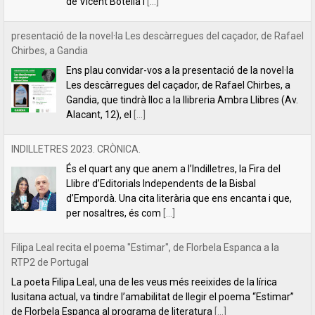
Alacant, 12), el
[...]
INDILLETRES 2023. CRÒNICA.
És el quart any que anem a l’Indilletres, la Fira del
Llibre d’Editorials Independents de la Bisbal
d’Empordà. Una cita literària que ens encanta i que,
per nosaltres, és com
[...]
Filipa Leal recita el poema "Estimar", de Florbela Espanca a la
RTP2 de Portugal
La poeta Filipa Leal, una de les veus més reeixides de la lírica
lusitana actual, va tindre l’amabilitat de llegir el poema “Estimar”
de Florbela Espanca al programa de literatura
[...]
Florbela Espanca, la diva de les lletres portugueses
L’editorial Lletra Impresa acaba de publicar en català
la primera obra íntegra de poesia de Florbela
Espanca. Es tracta de Bruc en flor (Charneca em flor,
en portuguès), considerat el
[...]