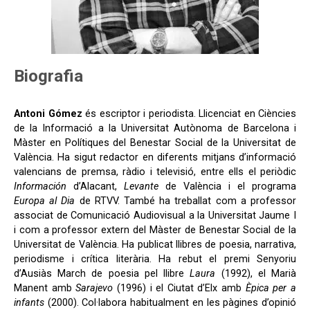
Biografia
Antoni Gómez
és escriptor i periodista. Llicenciat en Ciències
de la Informació a la Universitat Autònoma de Barcelona i
Màster en Polítiques del Benestar Social de la Universitat de
València. Ha sigut redactor en diferents mitjans d’informació
valencians de premsa, ràdio i televisió, entre ells el periòdic
Información
d’Alacant,
Levante
de València i el programa
Europa al Dia
de RTVV. També ha treballat com a professor
associat de Comunicació Audiovisual a la Universitat Jaume I
i com a professor extern del Màster de Benestar Social de la
Universitat de València. Ha publicat llibres de poesia, narrativa,
periodisme i crítica literària. Ha rebut el premi Senyoriu
d’Ausiàs March de poesia pel llibre
Laura
(1992), el Marià
Manent amb
Sarajevo
(1996) i el Ciutat d’Elx amb
Èpica per a
infants
(2000). Col·labora habitualment en les pàgines d’opinió