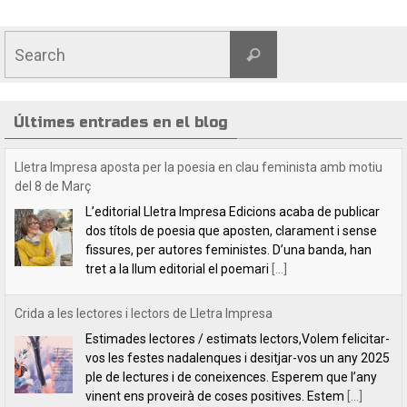
Últimes entrades en el blog
Crida a les lectores i lectors de Lletra Impresa
Estimades lectores / estimats lectors,Volem felicitar-
vos les festes nadalenques i desitjar-vos un any 2025
ple de lectures i de coneixences. Esperem que l’any
vinent ens proveirà de coses positives. Estem
[...]
Indilletres, una cita indefugible
Aquest cap de setmana hem estat a la Bisbal
d’Empordà, a la fira del llibre Indilletres. És la cinquena
vegada que hi participem. De Gandia –el bressol dels
clàssics de
[...]