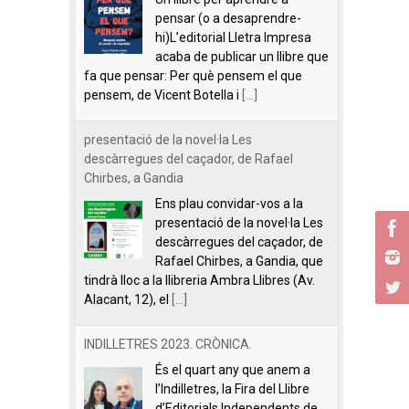
pensar (o a desaprendre-
hi)L’editorial Lletra Impresa
acaba de publicar un llibre que
fa que pensar: Per què pensem el que
pensem, de Vicent Botella i
[...]
presentació de la novel·la Les
descàrregues del caçador, de Rafael
Chirbes, a Gandia
Ens plau convidar-vos a la
presentació de la novel·la Les
descàrregues del caçador, de
Rafael Chirbes, a Gandia, que
tindrà lloc a la llibreria Ambra Llibres (Av.
Alacant, 12), el
[...]
INDILLETRES 2023. CRÒNICA.
És el quart any que anem a
l’Indilletres, la Fira del Llibre
d’Editorials Independents de