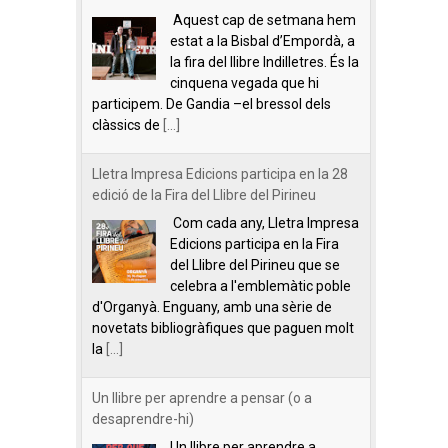
Aquest cap de setmana hem
estat a la Bisbal d’Empordà, a
la fira del llibre Indilletres. És la
cinquena vegada que hi
participem. De Gandia –el bressol dels
clàssics de
[...]
Lletra Impresa Edicions participa en la 28
edició de la Fira del Llibre del Pirineu
Com cada any, Lletra Impresa
Edicions participa en la Fira
del Llibre del Pirineu que se
celebra a l'emblemàtic poble
d'Organyà. Enguany, amb una sèrie de
novetats bibliogràfiques que paguen molt
la
[...]
Un llibre per aprendre a pensar (o a
desaprendre-hi)
Un llibre per aprendre a