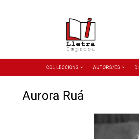
COL·LECCIONS
AUTORS/ES
D
Aurora Ruá