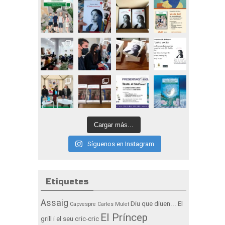
Cargar más...
Síguenos en Instagram
Etiquetes
Assaig
Diu que diuen...
El
Capvespre
Carles Mulet
El Príncep
grill i el seu cric-cric