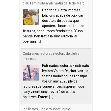
clau feminista amb motiu del 8 de Març
L’editorial Lletra Impresa
Edicions acaba de publicar
dos títols de poesia que
aposten, clarament i sense
fissures, per autores feministes. D’una
banda, han tret a la llum editorial el
poemari
[...]
Crida a les lectores i lectors de Lletra
Impresa
Estimades lectores / estimats
lectors,Volem felicitar-vos les
festes nadalenques i desitjar-
vos un any 2025 ple de
lectures i de coneixences. Esperem que
l’any vinent ens proveirà de coses
positives. Estem
[...]
Indilletres, una cita indefugible