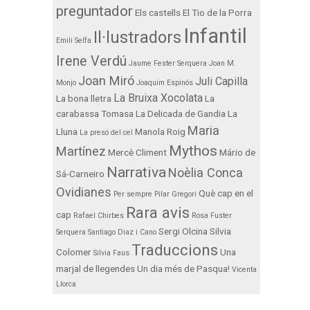
preguntador
Els castells
El Tio de la Porra
Infantil
Il·lustradors
Emili Selfa
Irene Verdú
Jaume Fester Serquera
Joan M.
Joan Miró
Juli Capilla
Monjo
Joaquim Espinós
La Bruixa Xocolata
La bona lletra
La
carabassa Tomasa
La Delicada de Gandia
La
Maria
Lluna
Manola Roig
La presó del cel
Mythos
Martínez
Mercè Climent
Mário de
Narrativa
Noèlia Conca
Sá-Carneiro
Ovidianes
Què cap en el
Per sempre
Pilar Gregori
Rara avis
cap
Rafael Chirbes
Rosa Fuster
Sergi Olcina
Silvia
Serquera
Santiago Diaz i Cano
Traduccions
Colomer
Una
Silvia Faus
marjal de llegendes
Un dia més de Pasqua!
Vicenta
Llorca