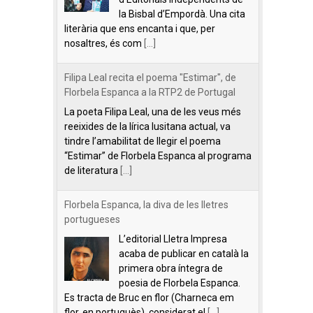
la Bisbal d’Empordà. Una cita
literària que ens encanta i que, per
nosaltres, és com
[...]
Filipa Leal recita el poema "Estimar", de
Florbela Espanca a la RTP2 de Portugal
La poeta Filipa Leal, una de les veus més
reeixides de la lírica lusitana actual, va
tindre l’amabilitat de llegir el poema
“Estimar” de Florbela Espanca al programa
de literatura
[...]
Florbela Espanca, la diva de les lletres
portugueses
L’editorial Lletra Impresa
acaba de publicar en català la
primera obra íntegra de
poesia de Florbela Espanca.
Es tracta de Bruc en flor (Charneca em
flor, en portuguès), considerat el
[...]