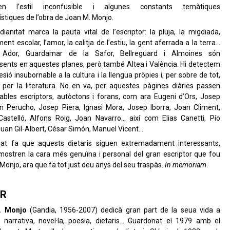
en l’estil inconfusible i algunes constants temàtiques
ístiques de l’obra de Joan M. Monjo.
dianitat marca la pauta vital de l’escriptor: la pluja, la migdiada,
ent escolar, l’amor, la calitja de l’estiu, la gent aferrada a la terra…
 Ador, Guardamar de la Safor, Bellreguard i Almoines són
ents en aquestes planes, però també Altea i València. Hi detectem
sió insubornable a la cultura i la llengua pròpies i, per sobre de tot,
ó per la literatura. No en va, per aquestes pàgines diàries passen
bles escriptors, autòctons i forans, com ara Eugeni d’Ors, Josep
n Perucho, Josep Piera, Ignasi Mora, Josep Iborra, Joan Climent,
Castelló, Alfons Roig, Joan Navarro… així com Elias Canetti, Pío
Juan Gil-Albert, César Simón, Manuel Vicent…
gat fa que aquests dietaris siguen extremadament interessants,
ostren la cara més genuïna i personal del gran escriptor que fou
Monjo, ara que fa tot just deu anys del seu traspàs.
In memoriam
.
R
. Monjo
(Gandia, 1956-2007) dedicà gran part de la seua vida a
: narrativa, novel·la, poesia, dietaris… Guardonat el 1979 amb el