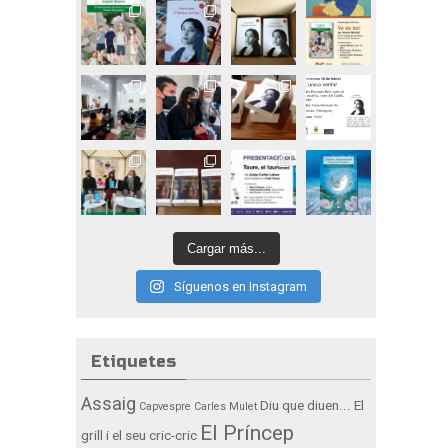
Cargar más...
Síguenos en Instagram
Etiquetes
Assaig
Diu que diuen...
El
Capvespre
Carles Mulet
El Príncep
grill i el seu cric-cric