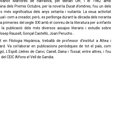
oanot Martorell de narrativa, pel dietari
Oh!
, i el 1982 amb
ina dels Premis Octubre, per la novel·la
Ducat d’ombres
, fou un dels
rs més significatius dels anys setanta i vuitanta. La seua activitat
ctual i com a creador, però, es perllonga durant la dècada dels noranta
 a primeries del segle XXI amb el conreu de la literatura per a infants
i la publicació dels més diversos assajos literaris i estudis sobre
Josep Rausell, Gonçal Castelló, Joan Perucho…
at en Filologia Hispànica, treballà de professor d’institut a Altea i
ard. Va col·laborar en publicacions periòdiques de tot el país, com
igó
,
L’Espill
,
Lletres de Canvi
,
Cairell
,
Daina
i
Tossal
, entre altres, i fou
el CEIC Alfons el Vell de Gandia.