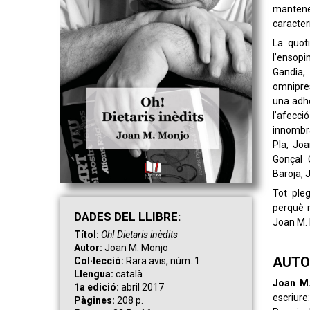
manten
caracter
La quoti
l’ensopim
Gandia,
omnipres
una adhe
l’afecci
innombra
Pla, Joa
Gonçal 
Baroja, 
Tot ple
perquè m
DAD
ES
DEL LLIBRE:
Joan M. 
Títol:
Oh! Dietaris inèdits
Autor:
Joan M. Monjo
AUTO
Col·lecció:
Rara avis, núm. 1
Llengua:
català
Joan M
1a edició:
abril 2017
escriure
Pàgines:
208 p.