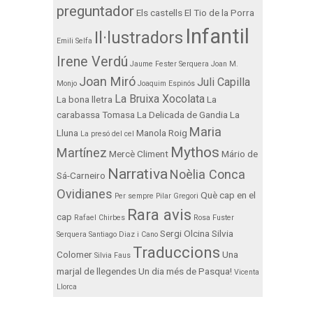
preguntador
Els castells
El Tio de la Porra
Infantil
Il·lustradors
Emili Selfa
Irene Verdú
Jaume Fester Serquera
Joan M.
Joan Miró
Juli Capilla
Monjo
Joaquim Espinós
La Bruixa Xocolata
La bona lletra
La
carabassa Tomasa
La Delicada de Gandia
La
Maria
Lluna
Manola Roig
La presó del cel
Mythos
Martínez
Mercè Climent
Mário de
Narrativa
Noèlia Conca
Sá-Carneiro
Ovidianes
Què cap en el
Per sempre
Pilar Gregori
Rara avis
cap
Rafael Chirbes
Rosa Fuster
Sergi Olcina
Silvia
Serquera
Santiago Diaz i Cano
Traduccions
Colomer
Una
Silvia Faus
marjal de llegendes
Un dia més de Pasqua!
Vicenta
Llorca