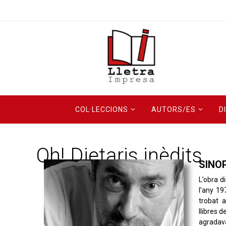
COL·LECCIONS
AUTORS/ES
D
Oh! Dietaris inèdits
SINO
L’obra d
l’any 19
trobat a
llibres 
agradav