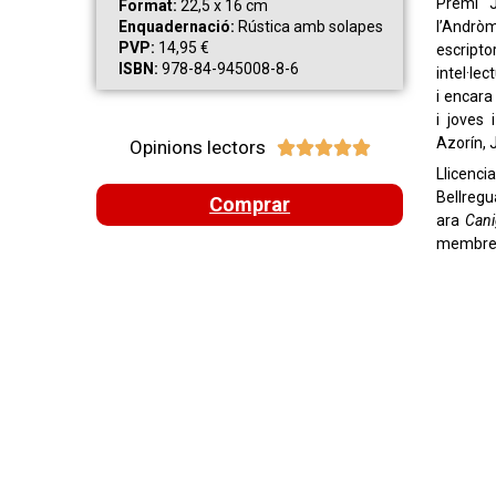
Premi J
Format:
22,5 x 16 cm
l’Andròm
Enquadernació:
Rústica amb solapes
PVP:
14,95 €
escripto
ISBN:
978-84-945008-8-6
intel·le
i encara
i joves 
Azorín, 
Opinions lectors





Llicenci
Bellregu
Comprar
ara
Can
membre d