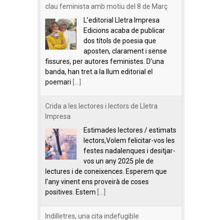
clau feminista amb motiu del 8 de Març
L’editorial Lletra Impresa
Edicions acaba de publicar
dos títols de poesia que
aposten, clarament i sense
fissures, per autores feministes. D’una
banda, han tret a la llum editorial el
poemari
[...]
Crida a les lectores i lectors de Lletra
Impresa
Estimades lectores / estimats
lectors,Volem felicitar-vos les
festes nadalenques i desitjar-
vos un any 2025 ple de
lectures i de coneixences. Esperem que
l’any vinent ens proveirà de coses
positives. Estem
[...]
Indilletres, una cita indefugible