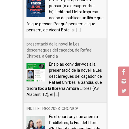
pensar (o a desaprendre-
hi)L’editorial Lletra Impresa
acaba de publicar un llibre que
fa que pensar: Per què pensem el que
pensem, de Vicent Botella i
[...]
presentació de la novel·la Les
descàrregues del caçador, de Rafael
Chirbes, a Gandia
Ens plau convidar-vos a la
presentació de la novel·la Les
descàrregues del caçador, de
Rafael Chirbes, a Gandia, que
tindrà lloc a la llibreria Ambra Llibres (Av.
Alacant, 12), el
[...]
INDILLETRES 2023. CRÒNICA.
És el quart any que anem a
l’Indilletres, la Fira del Llibre
d’Editorials Independents de