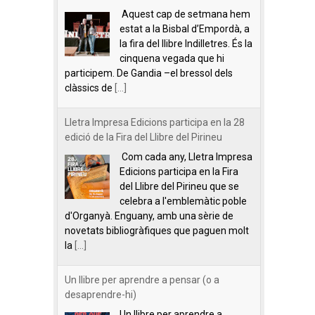
Aquest cap de setmana hem
estat a la Bisbal d’Empordà, a
la fira del llibre Indilletres. És la
cinquena vegada que hi
participem. De Gandia –el bressol dels
clàssics de
[...]
Lletra Impresa Edicions participa en la 28
edició de la Fira del Llibre del Pirineu
Com cada any, Lletra Impresa
Edicions participa en la Fira
del Llibre del Pirineu que se
celebra a l'emblemàtic poble
d'Organyà. Enguany, amb una sèrie de
novetats bibliogràfiques que paguen molt
la
[...]
Un llibre per aprendre a pensar (o a
desaprendre-hi)
Un llibre per aprendre a