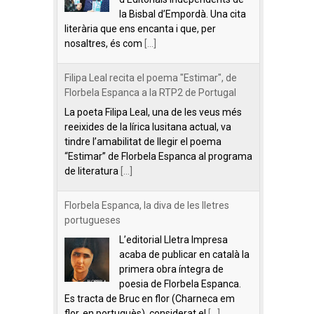
la Bisbal d’Empordà. Una cita
literària que ens encanta i que, per
nosaltres, és com
[...]
Filipa Leal recita el poema "Estimar", de
Florbela Espanca a la RTP2 de Portugal
La poeta Filipa Leal, una de les veus més
reeixides de la lírica lusitana actual, va
tindre l’amabilitat de llegir el poema
“Estimar” de Florbela Espanca al programa
de literatura
[...]
Florbela Espanca, la diva de les lletres
portugueses
L’editorial Lletra Impresa
acaba de publicar en català la
primera obra íntegra de
poesia de Florbela Espanca.
Es tracta de Bruc en flor (Charneca em
flor, en portuguès), considerat el
[...]