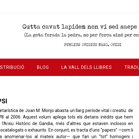
ISTRIBUCIÓ
BLOG
LA VALL DELS LLIBRES
TRAD
PSI
ietarística de Joan M. Monjo abasta un llarg període vital i creatiu: de
78 al 2006. Aquest volum aplega tots els dietaris inèdits que hem
 l’Arxiu Històric de Gandia, més d’altres que estaven inclosos en
descatalogats o exhaurits. En conjunt, es tracta d’uns “papers” —com li
a anomenar-los al mateix autor— que fan un “tot” homogeni i