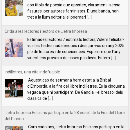
ple de lectures i de coneixences. Esperem que l’any
vinent ens proveirà de coses positives. Estem
[...]
Indilletres, una cita indefugible
Aquest cap de setmana hem estat a la Bisbal
d’Empordà, a la fira del llibre Indilletres. És la cinquena
vegada que hi participem. De Gandia –el bressol dels
clàssics de
[...]
Lletra Impresa Edicions participa en la 28 edició de la Fira del Llibre
del Pirineu
Com cada any, Lletra Impresa Edicions participa en la
Fira del Llibre del Pirineu que se celebra a
l'emblemàtic poble d'Organyà. Enguany, amb una
sèrie de novetats bibliogràfiques que paguen molt la
[...]
Un llibre per aprendre a pensar (o a desaprendre-hi)
Un llibre per aprendre a pensar (o a desaprendre-