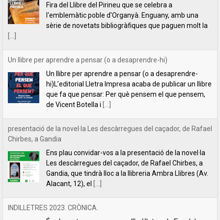
hi)L’editorial Lletra Impresa acaba de publicar un llibre
que fa que pensar: Per què pensem el que pensem,
de Vicent Botella i
[...]
presentació de la novel·la Les descàrregues del caçador, de Rafael
Chirbes, a Gandia
Ens plau convidar-vos a la presentació de la novel·la
Les descàrregues del caçador, de Rafael Chirbes, a
Gandia, que tindrà lloc a la llibreria Ambra Llibres (Av.
Alacant, 12), el
[...]
INDILLETRES 2023. CRÒNICA.
És el quart any que anem a l’Indilletres, la Fira del
Llibre d’Editorials Independents de la Bisbal
d’Empordà. Una cita literària que ens encanta i que,
per nosaltres, és com
[...]
Filipa Leal recita el poema "Estimar", de Florbela Espanca a la
RTP2 de Portugal