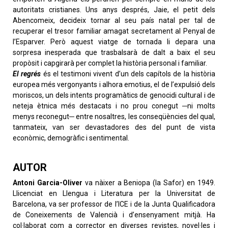
autoritats cristianes. Uns anys després, Jaie, el petit dels
Abencomeix, decideix tornar al seu país natal per tal de
recuperar el tresor familiar amagat secretament al Penyal de
l’Esparver. Però aquest viatge de tornada li depara una
sorpresa inesperada que trasbalsarà de dalt a baix el seu
propòsit i capgirarà per complet la història personal i familiar.
El regrés
és el testimoni vivent d’un dels capítols de la història
europea més vergonyants i alhora emotius, el de l’expulsió dels
moriscos, un dels intents programàtics de genocidi cultural i de
neteja ètnica més destacats i no prou conegut ─ni molts
menys reconegut─ entre nosaltres, les conseqüències del qual,
tanmateix, van ser devastadores des del punt de vista
econòmic, demogràfic i sentimental.
AUTOR
Antoni Garcia-Oliver
va nàixer a Beniopa (la Safor) en 1949.
Llicenciat en Llengua i Literatura per la Universitat de
Barcelona, va ser professor de l’ICE i de la Junta Qualificadora
de Coneixements de Valencià i d’ensenyament mitjà. Ha
col·laborat com a corrector en diverses revistes, novel·les i