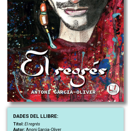
DAD
ES
DEL LLIBRE:
Títol:
El regrés
Autor:
Anoni Garcia-Oliver