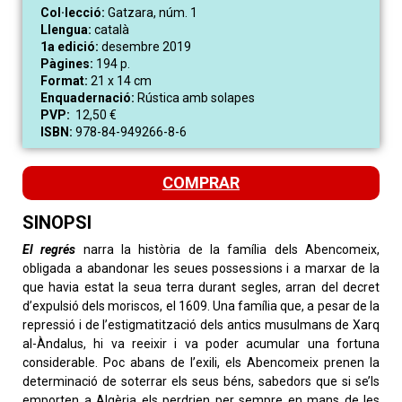
Col·lecció:
Gatzara, núm. 1
Llengua:
català
1a edició:
desembre 2019
Pàgines:
194 p.
Format:
21 x 14 cm
Enquadernació:
Rústica amb solapes
PVP:
12,50 €
ISBN:
978-84-949266-8-6
COMPRAR
SINOPSI
El regrés
narra la història de la família dels Abencomeix,
obligada a abandonar les seues possessions i a marxar de la
que havia estat la seua terra durant segles, arran del decret
d’expulsió dels moriscos, el 1609. Una família que, a pesar de la
repressió i de l’estigmatització dels antics musulmans de Xarq
al-Àndalus, hi va reeixir i va poder acumular una fortuna
considerable. Poc abans de l’exili, els Abencomeix prenen la
determinació de soterrar els seus béns, sabedors que si se’ls
emporten a Algèria els perdrien per sempre en mans de les