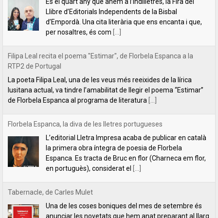
La poeta Filipa Leal, una de les veus més reeixides de la lírica
lusitana actual, va tindre l’amabilitat de llegir el poema “Estimar”
de Florbela Espanca al programa de literatura
[...]
Florbela Espanca, la diva de les lletres portugueses
L’editorial Lletra Impresa acaba de publicar en català
la primera obra íntegra de poesia de Florbela
Espanca. Es tracta de Bruc en flor (Charneca em flor,
en portuguès), considerat el
[...]
Tabernacle, de Carles Mulet
Una de les coses boniques del mes de setembre és
anunciar les novetats que hem anat preparant al llarg
de l'estiu. La primera és aquest tríptic poètic de Carles
Mulet:
[...]
Lletra Impresa aposta per la poesia en clau feminista amb motiu
del 8 de Març
L’editorial Lletra Impresa Edicions acaba de publicar
dos títols de poesia que aposten, clarament i sense