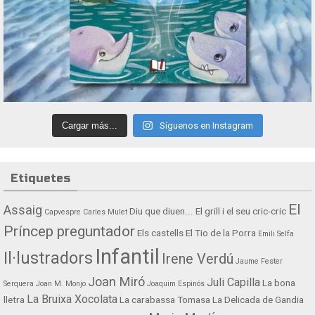
Cargar más...
Síguenos en Instagram
Etiquetes
El
Assaig
Diu que diuen...
El grill i el seu cric-cric
Capvespre
Carles Mulet
Príncep preguntador
Els castells
El Tio de la Porra
Emili Selfa
Infantil
Il·lustradors
Irene Verdú
Jaume Fester
Joan Miró
Juli Capilla
La bona
Serquera
Joan M. Monjo
Joaquim Espinós
La Bruixa Xocolata
lletra
La carabassa Tomasa
La Delicada de Gandia