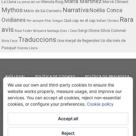
Maria Martínez
La Lluna
Manola Roig
Mercè Climent
La presó del cel
Mythos
Narrativa
Noèlia Conca
Mário de Sá-Carneiro
Rara
Ovidianes
Què cap en el cap
Per sempre
Pilar Gregori
Rafael Chirbes
avis
Sergi Olcina
Silvia Colomer
Rosa Fuster Serquera
Santiago Diaz i Cano
Traduccions
Una marjal de llegendes
Un dia més de
Silvia Faus
Pasqua!
Vicenta Llorca
AVÍS LEGAL
POLÍTICA DE COOKIES
POLÍTICA DE PRIVADESA
We use our own and third-party cookies to ensure the
CONDICIONS DE COMPRA
EL MEU COMPTE
website works properly, measure usage, and improve our
services. You can accept all cookies, reject non-essential
© Lletra Impresa Edicions, 2019
cookies, or configure your preferences.
Cookie policy
Accept all
Reject
Powered by
Nirvana
&
WordPress.