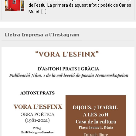
fissures, per autores feministes. D’una banda, han
tret a la llum editorial el poemari
[...]
Lletra Impresa a l’Instagram