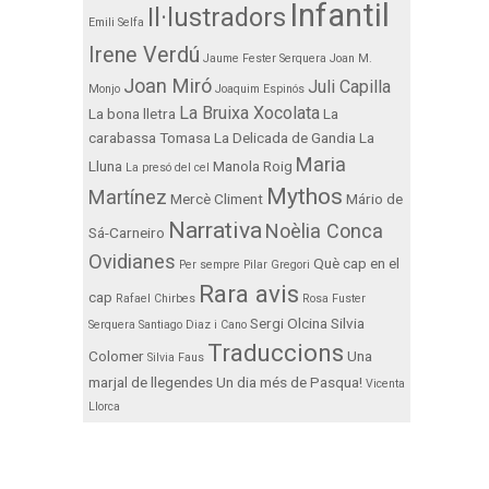
Infantil
Il·lustradors
Emili Selfa
Irene Verdú
Jaume Fester Serquera
Joan M.
Joan Miró
Juli Capilla
Monjo
Joaquim Espinós
La Bruixa Xocolata
La bona lletra
La
carabassa Tomasa
La Delicada de Gandia
La
Maria
Lluna
Manola Roig
La presó del cel
Mythos
Martínez
Mercè Climent
Mário de
Narrativa
Noèlia Conca
Sá-Carneiro
Ovidianes
Què cap en el
Per sempre
Pilar Gregori
Rara avis
cap
Rafael Chirbes
Rosa Fuster
Sergi Olcina
Silvia
Serquera
Santiago Diaz i Cano
Traduccions
Colomer
Una
Silvia Faus
marjal de llegendes
Un dia més de Pasqua!
Vicenta
Llorca