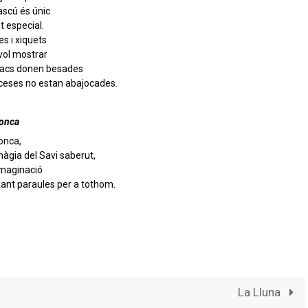
scú és únic
t especial.
es i xiquets
vol mostrar
dracs donen besades
inceses no estan abajocades.
Conca
onca,
àgia del Savi saberut,
 imaginació
xant paraules per a tothom.
La Lluna