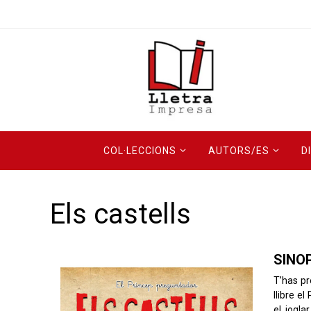
COL·LECCIONS
AUTORS/ES
D
Els castells
SINO
T’has pr
llibre e
el jogla