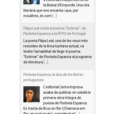
la Bisbal d’Empordà. Una cita
literària que ens encanta i que, per
nosaltres, és com
[...]
Filipa Leal recita el poema "Estimar", de
Florbela Espanca a la RTP2 de Portugal
La poeta Filipa Leal, una de les veus més
reeixides de la lírica lusitana actual, va
tindre l’amabilitat de llegir el poema
“Estimar” de Florbela Espanca al programa
de literatura
[...]
Florbela Espanca, la diva de les lletres
portugueses
L’editorial Lletra Impresa
acaba de publicar en català la
primera obra íntegra de
poesia de Florbela Espanca.
Es tracta de Bruc en flor (Charneca em
flor, en portuguès), considerat el
[...]