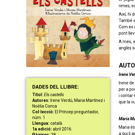
rimes, ex
Així, hi 
També el
Com es d
pont lle
A més, s’
anglès s
AUTO
Irene Ve
Irene de 
DAD
ES
DEL LLIBRE:
per a po
Títol:
Els castells
i contar-
Autores:
Irene Verdú, Maria Martínez i
que la v
Noèlia Conca
Col·lecció:
El Príncep preguntador,
núm. 1
Maria Ma
Llengua:
català
Maria é
1a edició:
abril 2016
a qui li
Pàgines:
28