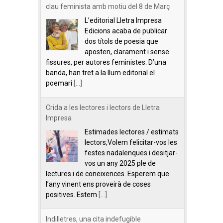
clau feminista amb motiu del 8 de Març
L’editorial Lletra Impresa
Edicions acaba de publicar
dos títols de poesia que
aposten, clarament i sense
fissures, per autores feministes. D’una
banda, han tret a la llum editorial el
poemari
[...]
Crida a les lectores i lectors de Lletra
Impresa
Estimades lectores / estimats
lectors,Volem felicitar-vos les
festes nadalenques i desitjar-
vos un any 2025 ple de
lectures i de coneixences. Esperem que
l’any vinent ens proveirà de coses
positives. Estem
[...]
Indilletres, una cita indefugible