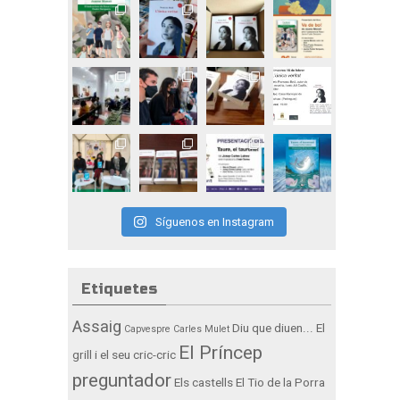
Síguenos en Instagram
Etiquetes
Assaig
Diu que diuen...
El
Capvespre
Carles Mulet
El Príncep
grill i el seu cric-cric
preguntador
Els castells
El Tio de la Porra