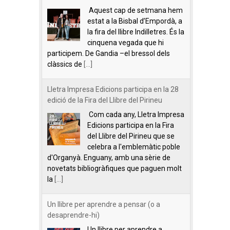
Aquest cap de setmana hem
estat a la Bisbal d’Empordà, a
la fira del llibre Indilletres. És la
cinquena vegada que hi
participem. De Gandia –el bressol dels
clàssics de
[...]
Lletra Impresa Edicions participa en la 28
edició de la Fira del Llibre del Pirineu
Com cada any, Lletra Impresa
Edicions participa en la Fira
del Llibre del Pirineu que se
celebra a l'emblemàtic poble
d'Organyà. Enguany, amb una sèrie de
novetats bibliogràfiques que paguen molt
la
[...]
Un llibre per aprendre a pensar (o a
desaprendre-hi)
Un llibre per aprendre a