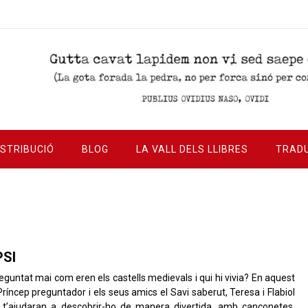
ISTRIBUCIÓ
BLOG
LA VALL DELS LLIBRES
TRAD
PSI
eguntat mai com eren els castells medievals i qui hi vivia? En aquest
l Príncep preguntador i els seus amics el Savi saberut, Teresa i Flabiol
r t’ajudaran a descobrir-ho de manera divertida, amb cançonetes,