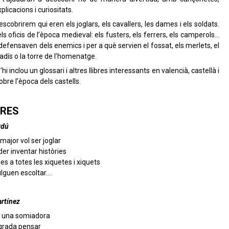
plicacions i curiositats.
descobrirem qui eren els joglars, els cavallers, les dames i els soldats.
s oficis de l’època medieval: els fusters, els ferrers, els camperols…
efensaven dels enemics i per a què servien el fossat, els merlets, el
vadís o la torre de l’homenatge.
hi inclou un glossari i altres llibres interessants en valencià, castellà i
obre l’època dels castells.
RES
rdú
major vol ser joglar
der inventar històries
les a totes les xiquetes i xiquets
ulguen escoltar….
rtínez
s una somiadora
 agrada pensar