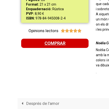
que cada
Format:
21 x 21 cm
i sobreto
Enquadernació:
Rústica
PVP:
8,90 €
A xiquet
ISBN:
978-84-945008-2-4
un món 
on els 
i les pr
Opinions lectors





COMPRAR
Noèlia 
Noèlia C
amb la m
colors i
va dibui
.
Després de l’amor