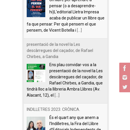
pensar (o a desaprendre-
hi)L’editorial Lletra Impresa
acaba de publicar un llibre que
fa que pensar: Per què pensem el que
pensem, de Vicent Botella i
[...]
presentació de la novel·la Les
descàrregues del caçador, de Rafael
Chirbes, a Gandia
Ens plau convidar-vos a la
presentació de la novel·la Les
descàrregues del caçador, de
Rafael Chirbes, a Gandia, que
tindrà lloc a la llibreria Ambra Llibres (Av.
Alacant, 12), el
[...]
INDILLETRES 2023. CRÒNICA.
És el quart any que anem a
l’Indilletres, la Fira del Llibre
d’Editorials Independents de