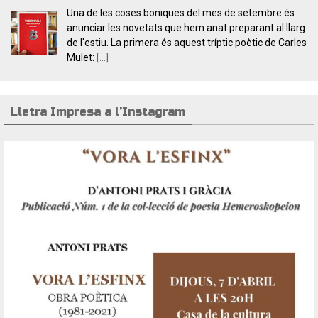
L’editorial Lletra Impresa Edicions acaba de publicar
dos títols de poesia que aposten, clarament i sense
fissures, per autores feministes. D’una banda, han
tret a la llum editorial el poemari
[...]
Lletra Impresa a l’Instagram