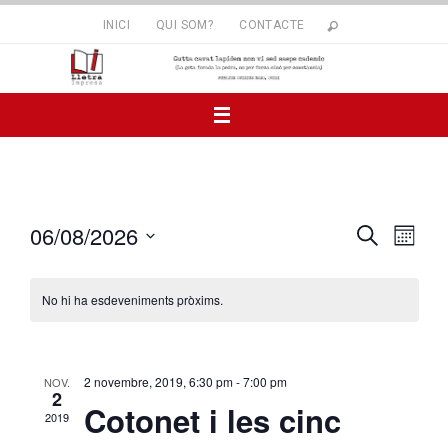
Skip
INICI
QUI SOM?
CONTACTE
to
content
06/08/2026
C
N
M
e
S
e
r
a
s
e
c
No hi ha esdeveniments pròxims.
l
a
e
v
c
c
e
2 novembre, 2019, 6:30 pm
-
7:00 pm
NOV.
i
2
Cotonet i les cinc
o
g
2019
n