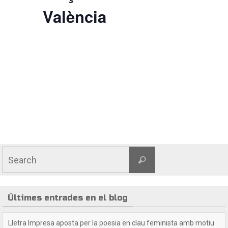
València
a
l
i
t
z
a
Search
c
Search
for:
i
Últimes entrades en el blog
o
Crida a les lectores i lectors de Lletra Impresa