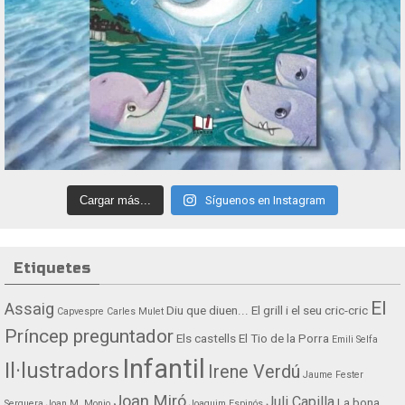
Cargar más...
Síguenos en Instagram
Etiquetes
El
Assaig
Diu que diuen...
El grill i el seu cric-cric
Capvespre
Carles Mulet
Príncep preguntador
Els castells
El Tio de la Porra
Emili Selfa
Infantil
Il·lustradors
Irene Verdú
Jaume Fester
Joan Miró
Juli Capilla
La bona
Serquera
Joan M. Monjo
Joaquim Espinós