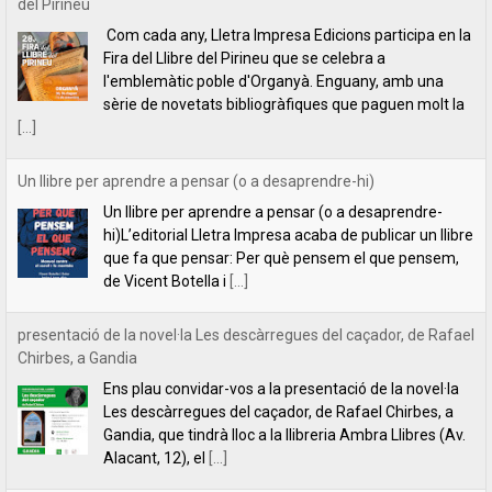
Un llibre per aprendre a pensar (o a desaprendre-hi)
m
Un llibre per aprendre a pensar (o a desaprendre-
e
hi)L’editorial Lletra Impresa acaba de publicar un llibre
que fa que pensar: Per què pensem el que pensem,
de Vicent Botella i
[...]
n
t
presentació de la novel·la Les descàrregues del caçador, de Rafael
Chirbes, a Gandia
Ens plau convidar-vos a la presentació de la novel·la
Les descàrregues del caçador, de Rafael Chirbes, a
Gandia, que tindrà lloc a la llibreria Ambra Llibres (Av.
Alacant, 12), el
[...]
INDILLETRES 2023. CRÒNICA.
És el quart any que anem a l’Indilletres, la Fira del
Llibre d’Editorials Independents de la Bisbal
d’Empordà. Una cita literària que ens encanta i que,
per nosaltres, és com
[...]
Filipa Leal recita el poema "Estimar", de Florbela Espanca a la