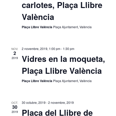
a
carlotes, Plaça Llibre
a
u
n
València
c
a
d
Plaça Llibre València
Plaça Ajuntament, València
i
a
t
a
ó
.
2 novembre, 2019, 1:00 pm
-
1:30 pm
NOV.
d
2
Vidres en la moqueta,
2019
e
Plaça Llibre València
v
Plaça Llibre València
Plaça Ajuntament, València
i
s
30 octubre, 2019
-
2 novembre, 2019
OCT.
30
Plaça del Llibre de
u
2019