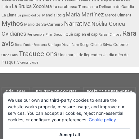
La Bruixa Xocolata
lletra
La carabassa Tomasa
La Delicada de Gandia
Maria Martínez
La Lluna
Manola Roig
Mercè Climent
La presó del cel
Mythos
Narrativa
Noèlia Conca
Mário de Sá-Carneiro
Rara
Ovidianes
Què cap en el cap
Per sempre
Pilar Gregori
Rafael Chirbes
avis
Sergi Olcina
Silvia Colomer
Rosa Fuster Serquera
Santiago Diaz i Cano
Traduccions
Una marjal de llegendes
Un dia més de
Silvia Faus
Pasqua!
Vicenta Llorca
AVÍS LEGAL
POLÍTICA DE COOKIES
POLÍTICA DE PRIVADESA
We use our own and third-party cookies to ensure the
CONDICIONS DE COMPRA
EL MEU COMPTE
website works properly, measure usage, and improve our
services. You can accept all cookies, reject non-essential
© Lletra Impresa Edicions, 2019
cookies, or configure your preferences.
Cookie policy
Accept all