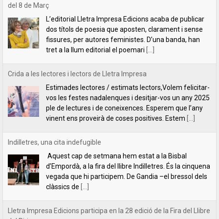
n
Estimades lectores / estimats lectors,Volem felicitar-
s
vos les festes nadalenques i desitjar-vos un any 2025
ple de lectures i de coneixences. Esperem que l’any
vinent ens proveirà de coses positives. Estem
[...]
E
Indilletres, una cita indefugible
s
Aquest cap de setmana hem estat a la Bisbal
d
d’Empordà, a la fira del llibre Indilletres. És la cinquena
vegada que hi participem. De Gandia –el bressol dels
clàssics de
[...]
e
v
Lletra Impresa Edicions participa en la 28 edició de la Fira del Llibre
del Pirineu
e
Com cada any, Lletra Impresa Edicions participa en la
Fira del Llibre del Pirineu que se celebra a
n
l'emblemàtic poble d'Organyà. Enguany, amb una
sèrie de novetats bibliogràfiques que paguen molt la
[...]
i