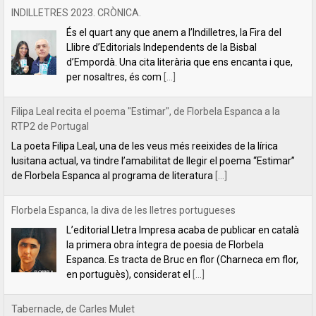
RTP2 de Portugal
La poeta Filipa Leal, una de les veus més reeixides de la lírica
lusitana actual, va tindre l’amabilitat de llegir el poema “Estimar”
de Florbela Espanca al programa de literatura
[...]
Florbela Espanca, la diva de les lletres portugueses
L’editorial Lletra Impresa acaba de publicar en català
la primera obra íntegra de poesia de Florbela
Espanca. Es tracta de Bruc en flor (Charneca em flor,
en portuguès), considerat el
[...]
Tabernacle, de Carles Mulet
Una de les coses boniques del mes de setembre és
anunciar les novetats que hem anat preparant al llarg
de l'estiu. La primera és aquest tríptic poètic de Carles
Mulet:
[...]
Lletra Impresa aposta per la poesia en clau feminista amb motiu
del 8 de Març