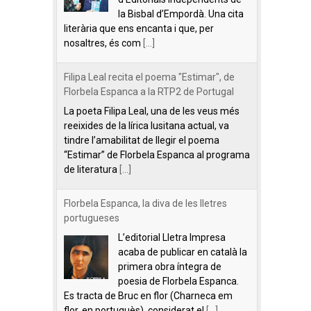
la Bisbal d’Empordà. Una cita
literària que ens encanta i que, per
nosaltres, és com
[...]
Filipa Leal recita el poema "Estimar", de
Florbela Espanca a la RTP2 de Portugal
La poeta Filipa Leal, una de les veus més
reeixides de la lírica lusitana actual, va
tindre l’amabilitat de llegir el poema
“Estimar” de Florbela Espanca al programa
de literatura
[...]
Florbela Espanca, la diva de les lletres
portugueses
L’editorial Lletra Impresa
acaba de publicar en català la
primera obra íntegra de
poesia de Florbela Espanca.
Es tracta de Bruc en flor (Charneca em
flor, en portuguès), considerat el
[...]