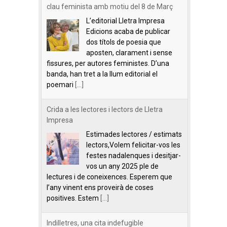
clau feminista amb motiu del 8 de Març
L’editorial Lletra Impresa
Edicions acaba de publicar
dos títols de poesia que
aposten, clarament i sense
fissures, per autores feministes. D’una
banda, han tret a la llum editorial el
poemari
[...]
Crida a les lectores i lectors de Lletra
Impresa
Estimades lectores / estimats
lectors,Volem felicitar-vos les
festes nadalenques i desitjar-
vos un any 2025 ple de
lectures i de coneixences. Esperem que
l’any vinent ens proveirà de coses
positives. Estem
[...]
Indilletres, una cita indefugible