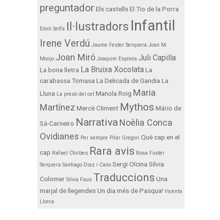
preguntador
Els castells
El Tio de la Porra
Infantil
Il·lustradors
Emili Selfa
Irene Verdú
Jaume Fester Serquera
Joan M.
Joan Miró
Juli Capilla
Monjo
Joaquim Espinós
La Bruixa Xocolata
La bona lletra
La
carabassa Tomasa
La Delicada de Gandia
La
Maria
Lluna
Manola Roig
La presó del cel
Mythos
Martínez
Mercè Climent
Mário de
Narrativa
Noèlia Conca
Sá-Carneiro
Ovidianes
Què cap en el
Per sempre
Pilar Gregori
Rara avis
cap
Rafael Chirbes
Rosa Fuster
Sergi Olcina
Silvia
Serquera
Santiago Diaz i Cano
Traduccions
Colomer
Una
Silvia Faus
marjal de llegendes
Un dia més de Pasqua!
Vicenta
Llorca