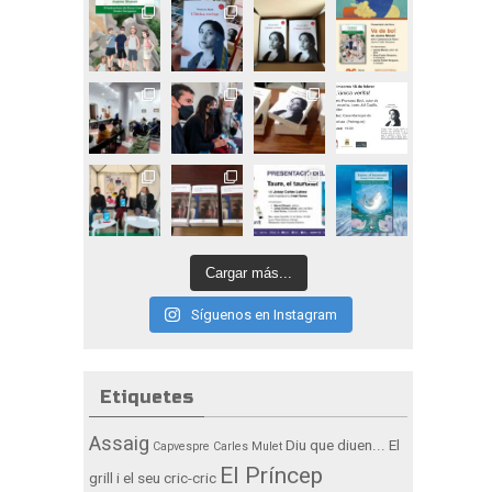
Cargar más...
Síguenos en Instagram
Etiquetes
Assaig
Diu que diuen...
El
Capvespre
Carles Mulet
El Príncep
grill i el seu cric-cric