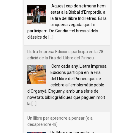
Aquest cap de setmana hem
estat a la Bisbal d’Empordà, a
la fira del llibre Indilletres. És la
cinquena vegada que hi
participem. De Gandia –el bressol dels
clàssics de
[...]
Lletra Impresa Edicions participa en la 28
edició de la Fira del Llibre del Pirineu
Com cada any, Lletra Impresa
Edicions participa en la Fira
del Llibre del Pirineu que se
celebra a l'emblemàtic poble
d'Organyà. Enguany, amb una sèrie de
novetats bibliogràfiques que paguen molt
la
[...]
Un llibre per aprendre a pensar (o a
desaprendre-hi)
Un llibre per aprendre a