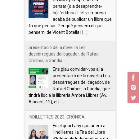
pensar (o a desaprendre-
hi)L’editorial Lletra Impresa
acaba de publicar un llibre que
fa que pensar: Per què pensem el que
pensem, de Vicent Botella i
[...]
presentació de la novel·la Les
descàrregues del caçador, de Rafael
Chirbes, a Gandia
Ens plau convidar-vos a la
presentació de la novel·la Les
descàrregues del caçador, de
Rafael Chirbes, a Gandia, que
tindrà lloc a la llibreria Ambra Llibres (Av.
Alacant, 12), el
[...]
INDILLETRES 2023. CRÒNICA.
És el quart any que anem a
l’Indilletres, la Fira del Llibre
d’Editorials Independents de