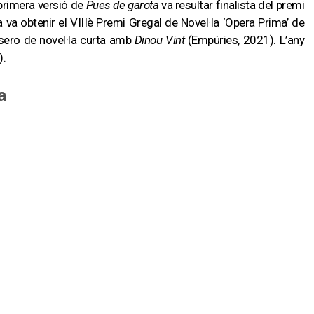
primera versió de
Pues de garota
va resultar finalista del premi
iva va obtenir el VIIIè Premi Gregal de Novel·la ‘Opera Prima’ de
asero de novel·la curta amb
Dinou Vint
(Empúries, 2021). L’any
).
a