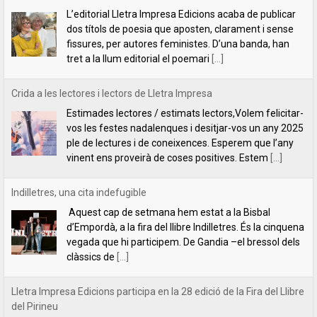
vos les festes nadalenques i desitjar-vos un any 2025
ple de lectures i de coneixences. Esperem que l’any
vinent ens proveirà de coses positives. Estem
[...]
Indilletres, una cita indefugible
Aquest cap de setmana hem estat a la Bisbal
d’Empordà, a la fira del llibre Indilletres. És la cinquena
vegada que hi participem. De Gandia –el bressol dels
clàssics de
[...]
Lletra Impresa Edicions participa en la 28 edició de la Fira del Llibre
del Pirineu
Com cada any, Lletra Impresa Edicions participa en la
Fira del Llibre del Pirineu que se celebra a
l'emblemàtic poble d'Organyà. Enguany, amb una
sèrie de novetats bibliogràfiques que paguen molt la
[...]
Un llibre per aprendre a pensar (o a desaprendre-hi)