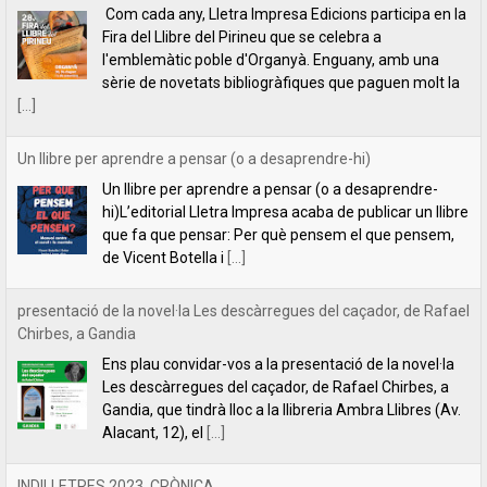
Un llibre per aprendre a pensar (o a desaprendre-
hi)L’editorial Lletra Impresa acaba de publicar un llibre
que fa que pensar: Per què pensem el que pensem,
de Vicent Botella i
[...]
presentació de la novel·la Les descàrregues del caçador, de Rafael
Chirbes, a Gandia
Ens plau convidar-vos a la presentació de la novel·la
Les descàrregues del caçador, de Rafael Chirbes, a
Gandia, que tindrà lloc a la llibreria Ambra Llibres (Av.
Alacant, 12), el
[...]
INDILLETRES 2023. CRÒNICA.
És el quart any que anem a l’Indilletres, la Fira del
Llibre d’Editorials Independents de la Bisbal
d’Empordà. Una cita literària que ens encanta i que,
per nosaltres, és com
[...]
Filipa Leal recita el poema "Estimar", de Florbela Espanca a la
RTP2 de Portugal