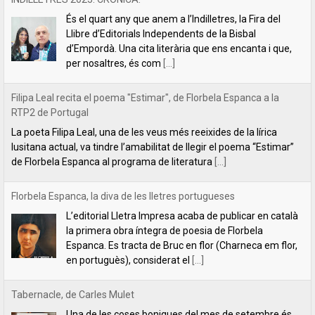
La poeta Filipa Leal, una de les veus més reeixides de la lírica
lusitana actual, va tindre l’amabilitat de llegir el poema “Estimar”
de Florbela Espanca al programa de literatura
[...]
Florbela Espanca, la diva de les lletres portugueses
L’editorial Lletra Impresa acaba de publicar en català
la primera obra íntegra de poesia de Florbela
Espanca. Es tracta de Bruc en flor (Charneca em flor,
en portuguès), considerat el
[...]
Tabernacle, de Carles Mulet
Una de les coses boniques del mes de setembre és
anunciar les novetats que hem anat preparant al llarg
de l'estiu. La primera és aquest tríptic poètic de Carles
Mulet:
[...]
Lletra Impresa aposta per la poesia en clau feminista amb motiu
del 8 de Març
L’editorial Lletra Impresa Edicions acaba de publicar