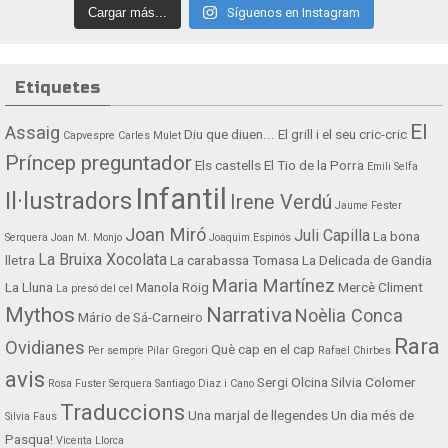
Cargar más...
Síguenos en Instagram
Etiquetes
El
Assaig
Diu que diuen...
El grill i el seu cric-cric
Capvespre
Carles Mulet
Príncep preguntador
Els castells
El Tio de la Porra
Emili Selfa
Infantil
Il·lustradors
Irene Verdú
Jaume Fester
Joan Miró
Juli Capilla
La bona
Serquera
Joan M. Monjo
Joaquim Espinós
La Bruixa Xocolata
lletra
La carabassa Tomasa
La Delicada de Gandia
Maria Martínez
La Lluna
Manola Roig
Mercè Climent
La presó del cel
Mythos
Narrativa
Noèlia Conca
Mário de Sá-Carneiro
Rara
Ovidianes
Què cap en el cap
Per sempre
Pilar Gregori
Rafael Chirbes
avis
Sergi Olcina
Silvia Colomer
Rosa Fuster Serquera
Santiago Diaz i Cano
Traduccions
Una marjal de llegendes
Un dia més de
Silvia Faus
Pasqua!
Vicenta Llorca