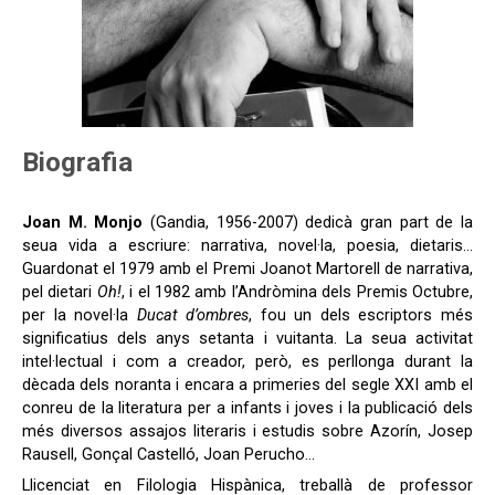
Biografia
Joan M. Monjo
(Gandia, 1956-2007) dedicà gran part de la
seua vida a escriure: narrativa, novel·la, poesia, dietaris…
Guardonat el 1979 amb el Premi Joanot Martorell de narrativa,
pel dietari
Oh!
, i el 1982 amb l’Andròmina dels Premis Octubre,
per la novel·la
Ducat d’ombres
, fou un dels escriptors més
significatius dels anys setanta i vuitanta. La seua activitat
intel·lectual i com a creador, però, es perllonga durant la
dècada dels noranta i encara a primeries del segle XXI amb el
conreu de la literatura per a infants i joves i la publicació dels
més diversos assajos literaris i estudis sobre Azorín, Josep
Rausell, Gonçal Castelló, Joan Perucho…
Llicenciat en Filologia Hispànica, treballà de professor