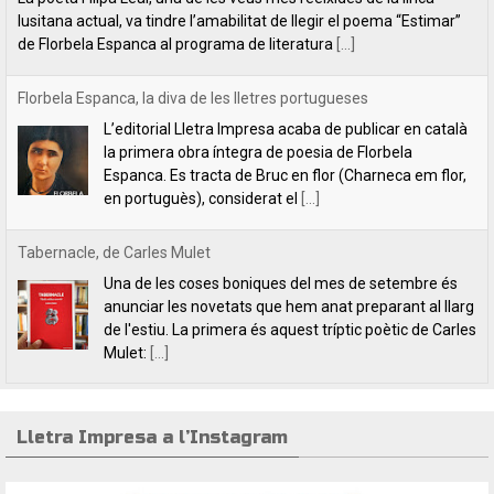
en portuguès), considerat el
[...]
Tabernacle, de Carles Mulet
Una de les coses boniques del mes de setembre és
anunciar les novetats que hem anat preparant al llarg
de l'estiu. La primera és aquest tríptic poètic de Carles
Mulet:
[...]
Lletra Impresa aposta per la poesia en clau feminista amb motiu
del 8 de Març
L’editorial Lletra Impresa Edicions acaba de publicar
dos títols de poesia que aposten, clarament i sense
fissures, per autores feministes. D’una banda, han
tret a la llum editorial el poemari
[...]
Lletra Impresa a l’Instagram