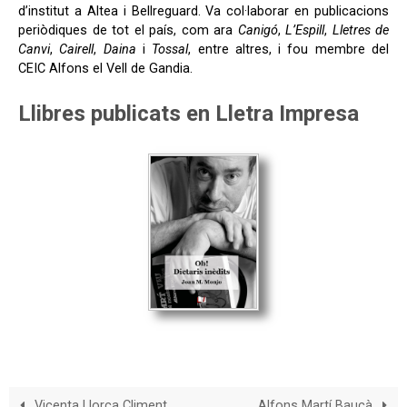
d’institut a Altea i Bellreguard. Va col·laborar en publicacions
periòdiques de tot el país, com ara
Canigó
,
L’Espill
,
Lletres de
Canvi
,
Cairell
,
Daina
i
Tossal
, entre altres, i fou membre del
CEIC Alfons el Vell de Gandia.
Llibres publicats en Lletra Impresa
Vicenta Llorca Climent
Alfons Martí Bauçà