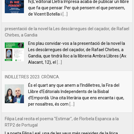
Les descàrregues del caçador, de Rafael Chirbes, a
Gandia, que tindrà lloc a la llibreria Ambra Llibres (Av.
Alacant, 12), el
[...]
INDILLETRES 2023. CRÒNICA.
És el quart any que anem a l’Indilletres, la Fira del
Llibre d’Editorials Independents de la Bisbal
d’Empordà. Una cita literària que ens encanta i que,
per nosaltres, és com
[...]
Filipa Leal recita el poema "Estimar", de Florbela Espanca a la
RTP2 de Portugal
La poeta Filipa Leal, una de les veus més reeixides de la lírica
lusitana actual, va tindre l’amabilitat de llegir el poema “Estimar”
de Florbela Espanca al programa de literatura
[...]
Florbela Espanca, la diva de les lletres portugueses
L’editorial Lletra Impresa acaba de publicar en català
la primera obra íntegra de poesia de Florbela
Espanca. Es tracta de Bruc en flor (Charneca em flor,