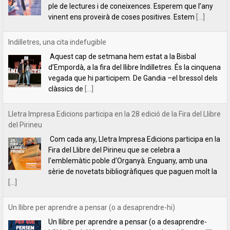
clàssics de
[...]
Lletra Impresa Edicions participa en la 28 edició de la Fira del Llibre
del Pirineu
Com cada any, Lletra Impresa Edicions participa en la
Fira del Llibre del Pirineu que se celebra a
l'emblemàtic poble d'Organyà. Enguany, amb una
sèrie de novetats bibliogràfiques que paguen molt la
[...]
Un llibre per aprendre a pensar (o a desaprendre-hi)
Un llibre per aprendre a pensar (o a desaprendre-
hi)L’editorial Lletra Impresa acaba de publicar un llibre
que fa que pensar: Per què pensem el que pensem,
de Vicent Botella i
[...]
presentació de la novel·la Les descàrregues del caçador, de Rafael
Chirbes, a Gandia
Ens plau convidar-vos a la presentació de la novel·la