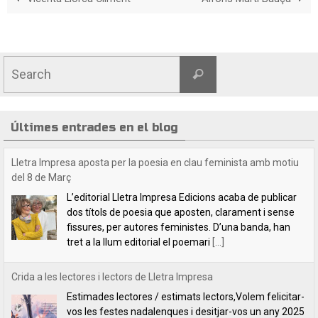
Últimes entrades en el blog
Crida a les lectores i lectors de Lletra Impresa
Estimades lectores / estimats lectors,Volem felicitar-
vos les festes nadalenques i desitjar-vos un any 2025
ple de lectures i de coneixences. Esperem que l’any
vinent ens proveirà de coses positives. Estem
[...]
Indilletres, una cita indefugible
Aquest cap de setmana hem estat a la Bisbal
d’Empordà, a la fira del llibre Indilletres. És la cinquena
vegada que hi participem. De Gandia –el bressol dels