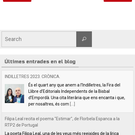
Últimes entrades en el blog
Filipa Leal recita el poema "Estimar", de Florbela Espanca a la
RTP2 de Portugal
La poeta Filipa Leal, una de les veus més reeixides de la lírica
lusitana actual, va tindre l’amabilitat de llegir el poema “Estimar”
de Florbela Espanca al programa de literatura
[...]
Florbela Espanca, la diva de les lletres portugueses
L’editorial Lletra Impresa acaba de publicar en català
la primera obra íntegra de poesia de Florbela