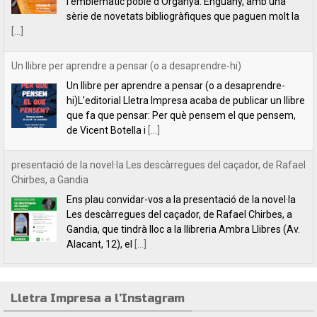
hi)L’editorial Lletra Impresa acaba de publicar un llibre
que fa que pensar: Per què pensem el que pensem,
de Vicent Botella i
[...]
presentació de la novel·la Les descàrregues del caçador, de Rafael
Chirbes, a Gandia
Ens plau convidar-vos a la presentació de la novel·la
Les descàrregues del caçador, de Rafael Chirbes, a
Gandia, que tindrà lloc a la llibreria Ambra Llibres (Av.
Alacant, 12), el
[...]
INDILLETRES 2023. CRÒNICA.
És el quart any que anem a l’Indilletres, la Fira del
Llibre d’Editorials Independents de la Bisbal
d’Empordà. Una cita literària que ens encanta i que,
per nosaltres, és com
[...]
Lletra Impresa a l’Instagram