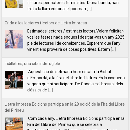
ple de lectures i de coneixences. Esperem que l’any
vinent ens proveirà de coses positives. Estem
[...]
Indilletres, una cita indefugible
Aquest cap de setmana hem estat a la Bisbal
d’Empordà, a la fira del llibre Indilletres. És la cinquena
vegada que hi participem. De Gandia –el bressol dels
clàssics de
[...]
Lletra Impresa Edicions participa en la 28 edició de la Fira del Llibre
del Pirineu
Com cada any, Lletra Impresa Edicions participa en la
Fira del Llibre del Pirineu que se celebra a
l'emblemàtic poble d'Organyà. Enguany, amb una
sèrie de novetats bibliogràfiques que paguen molt la
[...]
Un llibre per aprendre a pensar (o a desaprendre-hi)
Un llibre per aprendre a pensar (o a desaprendre-