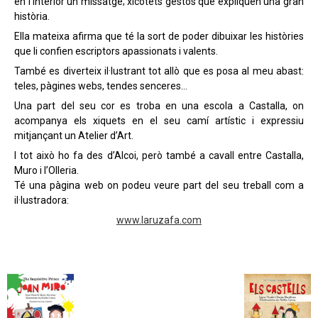
en l’interior un missatge; xicotets gestos que expliquen una gran
història.
Ella mateixa afirma que té la sort de poder dibuixar les històries
que li confien escriptors apassionats i valents.
També es diverteix il·lustrant tot allò que es posa al meu abast:
teles, pàgines webs, tendes senceres…
Una part del seu cor es troba en una escola a Castalla, on
acompanya els xiquets en el seu camí artístic i expressiu
mitjançant un Atelier d’Art.
I tot això ho fa des d’Alcoi, però també a cavall entre Castalla,
Muro i l’Olleria.
Té una pàgina web on podeu veure part del seu treball com a
il·lustradora:
www.laruzafa.com