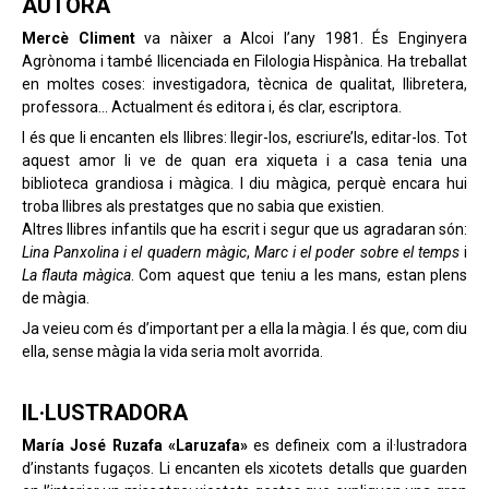
AUTORA
Mercè Climent
va nàixer a Alcoi l’any 1981. És Enginyera
Agrònoma i també llicenciada en Filologia Hispànica. Ha treballat
en moltes coses: investigadora, tècnica de qualitat, llibretera,
professora… Actualment és editora i, és clar, escriptora.
I és que li encanten els llibres: llegir-los, escriure’ls, editar-los. Tot
aquest amor li ve de quan era xiqueta i a casa tenia una
biblioteca grandiosa i màgica. I diu màgica, perquè encara hui
troba llibres als prestatges que no sabia que existien.
Altres llibres infantils que ha escrit i segur que us agradaran són:
Lina Panxolina i el quadern màgic
,
Marc i el poder sobre el temps
i
La flauta màgica
. Com aquest que teniu a les mans, estan plens
de màgia.
Ja veieu com és d’important per a ella la màgia. I és que, com diu
ella, sense màgia la vida seria molt avorrida.
IL·LUSTRADORA
María José Ruzafa
«Laruzafa»
es defineix com a il·lustradora
d’instants fugaços. Li encanten els xicotets detalls que guarden