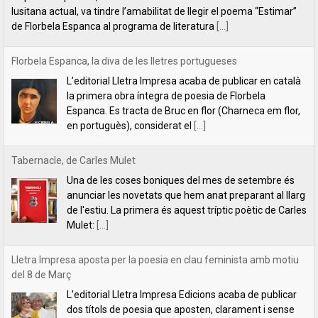
Espanca. Es tracta de Bruc en flor (Charneca em flor,
en portuguès), considerat el
[...]
Tabernacle, de Carles Mulet
Una de les coses boniques del mes de setembre és
anunciar les novetats que hem anat preparant al llarg
de l'estiu. La primera és aquest tríptic poètic de Carles
Mulet:
[...]
Lletra Impresa aposta per la poesia en clau feminista amb motiu
del 8 de Març
L’editorial Lletra Impresa Edicions acaba de publicar
dos títols de poesia que aposten, clarament i sense
fissures, per autores feministes. D’una banda, han
tret a la llum editorial el poemari
[...]
Crida a les lectores i lectors de Lletra Impresa
Estimades lectores / estimats lectors,Volem felicitar-
vos les festes nadalenques i desitjar-vos un any 2025