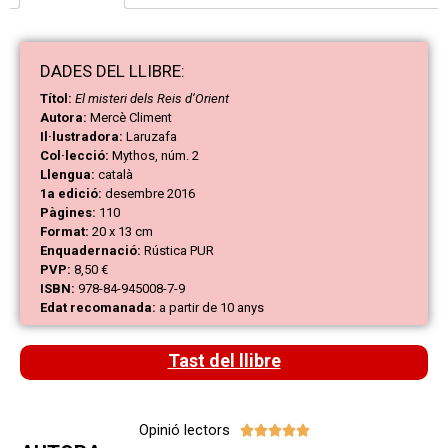
DAD
ES
DEL LLIBRE:
Títol:
El misteri dels Reis d’Orient
Autora:
Mercè Climent
Il·lustradora:
Laruzafa
Col·lecció:
Mythos, núm. 2
Llengua:
català
1a edició:
desembre 2016
Pàgines:
110
Format:
20 x 13 cm
Enquadernació:
Rústica PUR
PVP:
8,50 €
ISBN:
978-84-945008-7-9
Edat recomanada:
a partir de 10 anys
Tast del llibre
Opinió lectors




