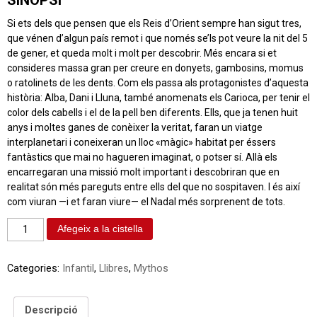
SINOPSI
Si ets dels que pensen que els Reis d’Orient sempre han sigut tres,
que vénen d’algun país remot i que només se’ls pot veure la nit del 5
de gener, et queda molt i molt per descobrir. Més encara si et
consideres massa gran per creure en donyets, gambosins, momus
o ratolinets de les dents. Com els passa als protagonistes d’aquesta
història: Alba, Dani i Lluna, també anomenats els Carioca, per tenir el
color dels cabells i el de la pell ben diferents. Ells, que ja tenen huit
anys i moltes ganes de conèixer la veritat, faran un viatge
interplanetari i coneixeran un lloc «màgic» habitat per éssers
fantàstics que mai no hagueren imaginat, o potser sí. Allà els
encarregaran una missió molt important i descobriran que en
realitat són més pareguts entre ells del que no sospitaven. I és així
com viuran —i et faran viure— el Nadal més sorprenent de tots.
Afegeix a la cistella
Categories:
Infantil
,
Llibres
,
Mythos
Descripció