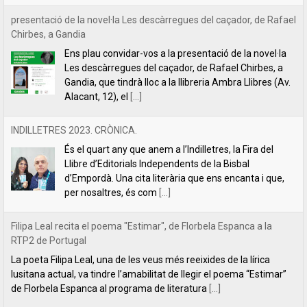
INDILLETRES 2023. CRÒNICA.
És el quart any que anem a l’Indilletres, la Fira del
Llibre d’Editorials Independents de la Bisbal
d’Empordà. Una cita literària que ens encanta i que,
per nosaltres, és com
[...]
Filipa Leal recita el poema "Estimar", de Florbela Espanca a la
RTP2 de Portugal
La poeta Filipa Leal, una de les veus més reeixides de la lírica
lusitana actual, va tindre l’amabilitat de llegir el poema “Estimar”
de Florbela Espanca al programa de literatura
[...]
Florbela Espanca, la diva de les lletres portugueses
L’editorial Lletra Impresa acaba de publicar en català
la primera obra íntegra de poesia de Florbela
Espanca. Es tracta de Bruc en flor (Charneca em flor,
en portuguès), considerat el
[...]