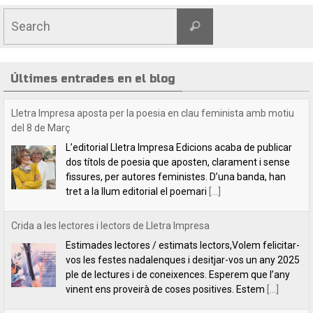
Últimes entrades en el blog
Crida a les lectores i lectors de Lletra Impresa
Estimades lectores / estimats lectors,Volem felicitar-
vos les festes nadalenques i desitjar-vos un any 2025
ple de lectures i de coneixences. Esperem que l’any
vinent ens proveirà de coses positives. Estem
[...]
Indilletres, una cita indefugible
Aquest cap de setmana hem estat a la Bisbal
d’Empordà, a la fira del llibre Indilletres. És la cinquena
vegada que hi participem. De Gandia –el bressol dels
clàssics de
[...]
Lletra Impresa Edicions participa en la 28 edició de la Fira del Llibre