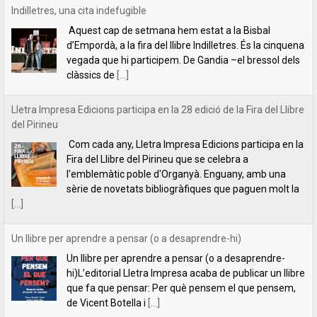
del Pirineu
Com cada any, Lletra Impresa Edicions participa en la
Fira del Llibre del Pirineu que se celebra a
l'emblemàtic poble d'Organyà. Enguany, amb una
sèrie de novetats bibliogràfiques que paguen molt la
[...]
Un llibre per aprendre a pensar (o a desaprendre-hi)
Un llibre per aprendre a pensar (o a desaprendre-
hi)L’editorial Lletra Impresa acaba de publicar un llibre
que fa que pensar: Per què pensem el que pensem,
de Vicent Botella i
[...]
presentació de la novel·la Les descàrregues del caçador, de Rafael
Chirbes, a Gandia
Ens plau convidar-vos a la presentació de la novel·la
Les descàrregues del caçador, de Rafael Chirbes, a
Gandia, que tindrà lloc a la llibreria Ambra Llibres (Av.
Alacant, 12), el
[...]