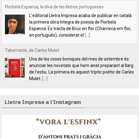
Tabernacle, de Carles Mulet
Una de les coses boniques del mes de setembre és
anunciar les novetats que hem anat preparant al llarg
de l'estiu. La primera és aquest tríptic poètic de Carles
Mulet:
[...]
Lletra Impresa aposta per la poesia en clau feminista amb motiu
del 8 de Març
L’editorial Lletra Impresa Edicions acaba de publicar
dos títols de poesia que aposten, clarament i sense
fissures, per autores feministes. D’una banda, han
tret a la llum editorial el poemari
[...]
Lletra Impresa a l’Instagram