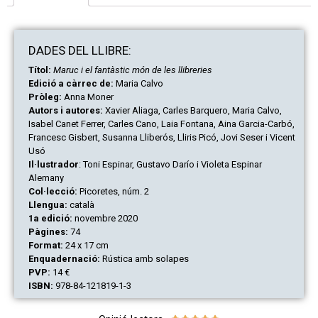
DAD
ES
DEL LLIBRE:
Títol:
Maruc i el fantàstic món de les llibreries
Edició a càrrec de:
Maria Calvo
Pròleg:
Anna Moner
Autors i autores:
Xavier Aliaga, Carles Barquero, Maria Calvo,
Isabel Canet Ferrer, Carles Cano, Laia Fontana, Aina Garcia-Carbó,
Francesc Gisbert, Susanna Lliberós, Lliris Picó, Jovi Seser i Vicent
Usó
Il·lustrador
: Toni Espinar, Gustavo Darío i Violeta Espinar
Alemany
Col·lecció:
Picoretes, núm. 2
Llengua:
català
1a edició:
novembre 2020
Pàgines:
74
Format:
24 x 17 cm
Enquadernació:
Rústica amb solapes
PVP:
14 €
ISBN:
978-84-121819-1-3