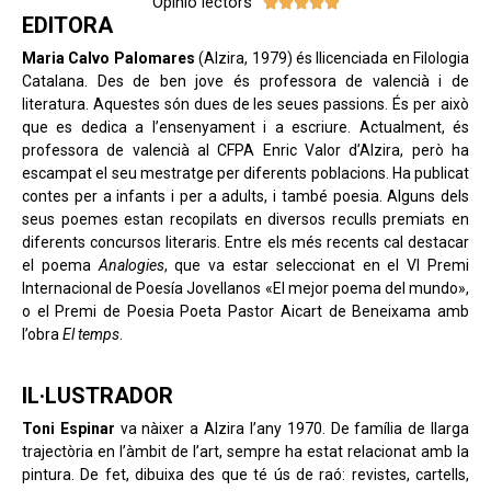
Opinió lectors





EDITORA
Maria Calvo Palomares
(Alzira, 1979) és llicenciada en Filologia
Catalana. Des de ben jove és professora de valencià i de
literatura. Aquestes són dues de les seues passions. És per això
que es dedica a l’ensenyament i a escriure. Actualment, és
professora de valencià al CFPA Enric Valor d’Alzira, però ha
escampat el seu mestratge per diferents poblacions. Ha publicat
contes per a infants i per a adults, i també poesia. Alguns dels
seus poemes estan recopilats en diversos reculls premiats en
diferents concursos literaris. Entre els més recents cal destacar
el poema
Analogies
, que va estar seleccionat en el VI Premi
Internacional de Poesía Jovellanos «El mejor poema del mundo»,
o el Premi de Poesia Poeta Pastor Aicart de Beneixama amb
l’obra
El temps
.
IL·LUSTRADOR
Toni Espinar
va nàixer a Alzira l’any 1970. De família de llarga
trajectòria en l’àmbit de l’art, sempre ha estat relacionat amb la
pintura. De fet, dibuixa des que té ús de raó: revistes, cartells,