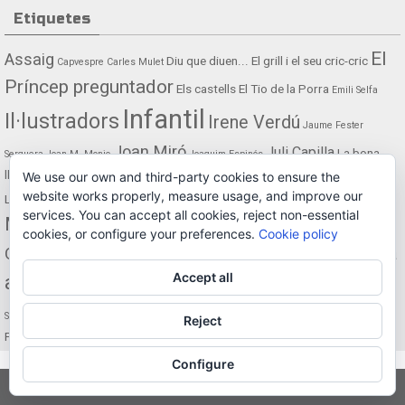
Etiquetes
El
Assaig
Diu que diuen...
El grill i el seu cric-cric
Capvespre
Carles Mulet
Príncep preguntador
Els castells
El Tio de la Porra
Emili Selfa
Infantil
Il·lustradors
Irene Verdú
Jaume Fester
Joan Miró
Juli Capilla
La bona
Serquera
Joan M. Monjo
Joaquim Espinós
La Bruixa Xocolata
lletra
La carabassa Tomasa
La Delicada de Gandia
We use our own and third-party cookies to ensure the
Maria Martínez
website works properly, measure usage, and improve our
La Lluna
Manola Roig
Mercè Climent
La presó del cel
services. You can accept all cookies, reject non-essential
Mythos
Narrativa
Noèlia Conca
Mário de Sá-Carneiro
cookies, or configure your preferences.
Cookie policy
Rara
Ovidianes
Què cap en el cap
Per sempre
Pilar Gregori
Rafael Chirbes
Accept all
avis
Sergi Olcina
Silvia Colomer
Rosa Fuster Serquera
Santiago Diaz i Cano
Traduccions
Una marjal de llegendes
Un dia més de
Silvia Faus
Reject
Pasqua!
Vicenta Llorca
Configure