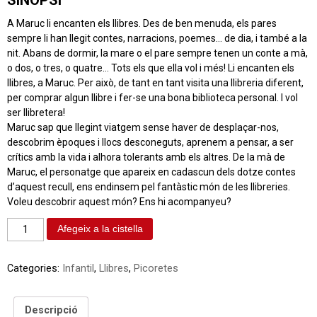
SINOPSI
A Maruc li encanten els llibres. Des de ben menuda, els pares
sempre li han llegit contes, narracions, poemes… de dia, i també a la
nit. Abans de dormir, la mare o el pare sempre tenen un conte a mà,
o dos, o tres, o quatre… Tots els que ella vol i més! Li encanten els
llibres, a Maruc. Per això, de tant en tant visita una llibreria diferent,
per comprar algun llibre i fer-se una bona biblioteca personal. I vol
ser llibretera!
Maruc sap que llegint viatgem sense haver de desplaçar-nos,
descobrim èpoques i llocs desconeguts, aprenem a pensar, a ser
crítics amb la vida i alhora tolerants amb els altres. De la mà de
Maruc, el personatge que apareix en cadascun dels dotze contes
d’aquest recull, ens endinsem pel fantàstic món de les llibreries.
Voleu descobrir aquest món? Ens hi acompanyeu?
Afegeix a la cistella
Categories:
Infantil
,
Llibres
,
Picoretes
Descripció